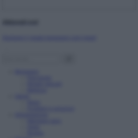
Abbonati ora!
Starbene ti regala benessere ogni mese!
Benessere
Psicologia
Rimedi naturali
Bellezza
Salute
News
Problemi e soluzioni
Alimentazione
Mangiare sano
Diete
Ricette