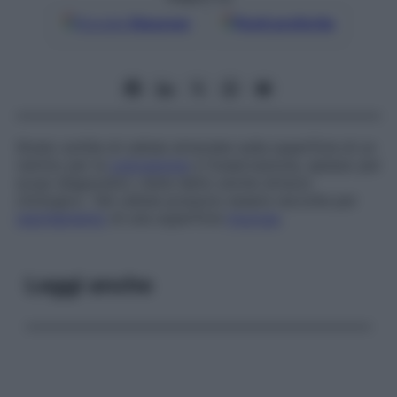
Google
Discover
Fonti preferite
Strato sottile di cellule strisciate sulla superficie di un
vetrino per la
colorazione
e l’osservazione, spesso per
scopi diagnostici; viene detto anche
striscio
citologico
. Tali cellule possono essere raccolte per
raschiamento
di una superficie
mucosa
.
Leggi anche