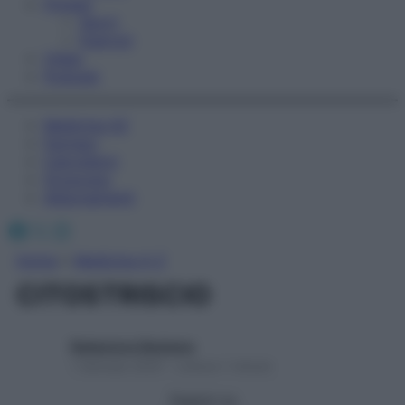
Fitness
Sport
Esercizi
Video
Podcast
Medicina AZ
Farmaci
Calcolatori
Oroscopo
Abbonamenti
Facebook
X
Instagram
Home
»
Medicina A-Z
CITOSTRISCIO
Redazione Starbene
1 Gennaio 2025 – Lettura 1 minuto
Seguici su