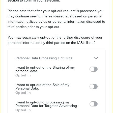
Note Legali
section to confirm your selection.
Preferenze Privacy
Please note that after your opt-out request is processed you
may continue seeing interest-based ads based on personal
information utilized by us or personal information disclosed to
third parties prior to your opt-out.
You may separately opt-out of the further disclosure of your
personal information by third parties on the IAB’s list of
downstream participants.
Personal Data Processing Opt Outs
This information may also be disclosed by us to third parties
on the IAB’s List of Downstream Participants that may further
I want to opt-out of the Sharing of my
disclose it to other third parties.
personal data.
Opted In
Please note that this website/app uses one or more Google
services and may gather and store information including but
I want to opt-out of the Sale of my
Personal Data.
not limited to your visit or usage behaviour. You may click to
Opted In
grant or deny consent to Google and its third-party tags to
use your data for below specified purposes in below Google
I want to opt-out of processing my
consent section.
Personal Data for Targeted Advertising.
Opted In