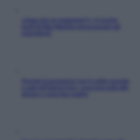
«Oggi che se magnamo?»: 4 ricette
facili di Max Mariola senza pesare gli
ingredienti
Perché la pressione con il caldo scende
e sale all’improvviso: cosa succede alle
donne e cosa fare subito