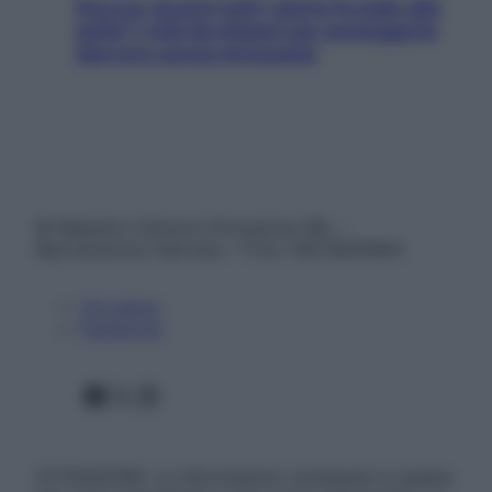
Doccia, lavarsi tutti i giorni fa male alla
pelle? I miti da sfatare per proteggerla
davvero senza stressarla
© Belpietro Edizioni Periodiche SRL –
Riproduzione riservata – P.Iva 13673600964
Chi siamo
Pubblicità
Facebook
X
Instagram
ATTENZIONE: Le informazioni contenute in questo