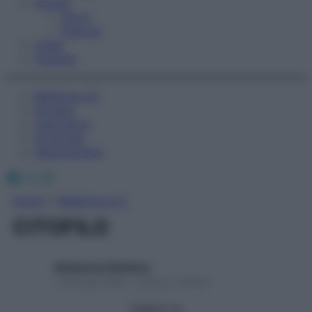
Fitness
Sport
Esercizi
Video
Podcast
Medicina AZ
Farmaci
Calcolatori
Oroscopo
Abbonamenti
Facebook
X
Instagram
Home
»
Medicina A-Z
CITOFILO
Redazione Starbene
1 Gennaio 2025 – Lettura 1 minuto
Seguici su