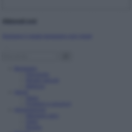
Abbonati ora!
Starbene ti regala benessere ogni mese!
Benessere
Psicologia
Rimedi naturali
Bellezza
Salute
News
Problemi e soluzioni
Alimentazione
Mangiare sano
Diete
Ricette