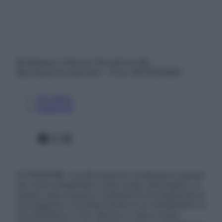
© Belpietro Edizioni Periodiche SRL –
Riproduzione riservata – P.Iva 13673600964
Chi siamo
Pubblicità
Facebook
X
Instagram
ATTENZIONE: Le informazioni contenute in questo
sito sono presentate a solo scopo informativo, in
nessun caso possono costituire la formulazione di
una diagnosi o la prescrizione di un trattamento, e
non intendono e non devono in alcun modo