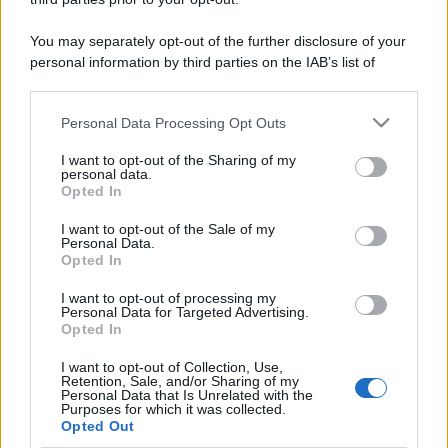
You may separately opt-out of the further disclosure of your
personal information by third parties on the IAB’s list of
downstream participants.
Personal Data Processing Opt Outs
This information may also be disclosed by us to third parties
on the IAB’s List of Downstream Participants that may further
I want to opt-out of the Sharing of my
disclose it to other third parties.
personal data.
Opted In
Please note that this website/app uses one or more Google
services and may gather and store information including but
I want to opt-out of the Sale of my
Personal Data.
not limited to your visit or usage behaviour. You may click to
Opted In
grant or deny consent to Google and its third-party tags to
use your data for below specified purposes in below Google
I want to opt-out of processing my
consent section.
Personal Data for Targeted Advertising.
Opted In
I want to opt-out of Collection, Use,
Retention, Sale, and/or Sharing of my
Personal Data that Is Unrelated with the
Purposes for which it was collected.
Opted Out