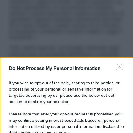
sostituire il rapporto diretto medico-paziente o la
visita specialistica. Si raccomanda di chiedere
sempre il parere del proprio medico curante e/o di
specialisti riguardo qualsiasi indicazione riportata.
Se si hanno dubbi o quesiti sull’uso di un farmaco
è necessario contattare il proprio medico. Leggi il
Disclaimer »
Tutti i diritti riservati. Le immagini utilizzate negli
articoli sono di proprietà dell’editore o concesse
in licenza per l’uso. È vietata la riproduzione non
autorizzata.
Do Not Process My Personal Information
If you wish to opt-out of the sale, sharing to third parties, or
processing of your personal or sensitive information for
Informativa
targeted advertising by us, please use the below opt-out
Privacy Policy
section to confirm your selection.
Cookie Policy
Note Legali
Please note that after your opt-out request is processed you
Preferenze Privacy
may continue seeing interest-based ads based on personal
information utilized by us or personal information disclosed to
third parties prior to your opt-out.