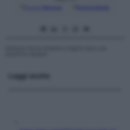
Google
Discover
Fonti preferite
Sostanza che ha tendenza a legarsi sopra una
superficie cellulare.
Leggi anche