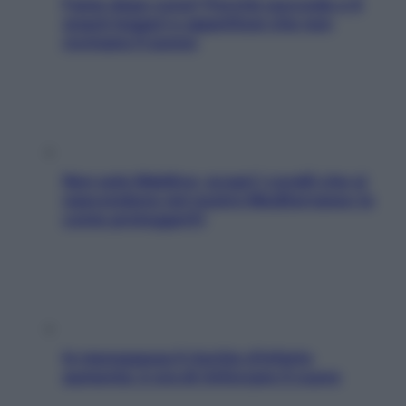
Fame dopo cena? Perché succede e 6
snack leggeri e appetitosi che non
rovinano il sonno
Non solo Maldive: scopri i coralli che si
nascondono nel nostro Mediterraneo (e
come proteggerli)
In menopausa il rischio d’infarto
aumenta: è ora di rinforzare il cuore