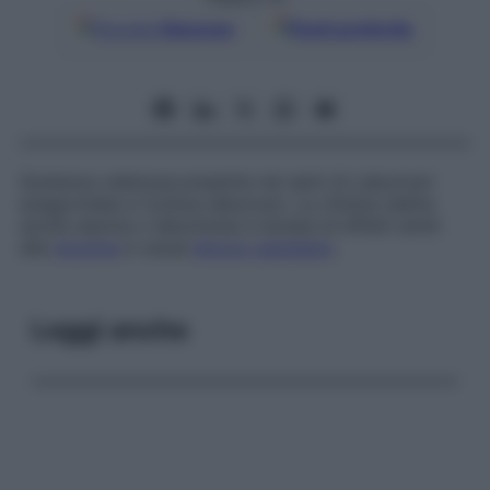
Google
Discover
Fonti preferite
Sostanza velenosa presente nei semi di
Laburnum
anagyroides
e
Cytisus laburnum
. La citisina (detta
anche
ulexina
o
laburinina
) è dotata di effetti simili
alla
nicotina
e causa
blocco gangliare
.
Leggi anche