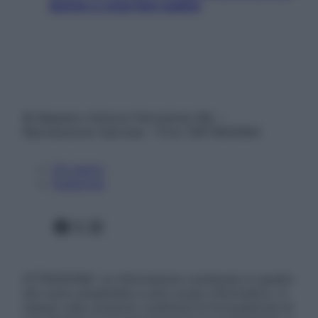
donne e cosa fare subito
© Belpietro Edizioni Periodiche SRL –
Riproduzione riservata – P.Iva 13673600964
Chi siamo
Pubblicità
Facebook
X
Instagram
ATTENZIONE: Le informazioni contenute in questo
sito sono presentate a solo scopo informativo, in
nessun caso possono costituire la formulazione di