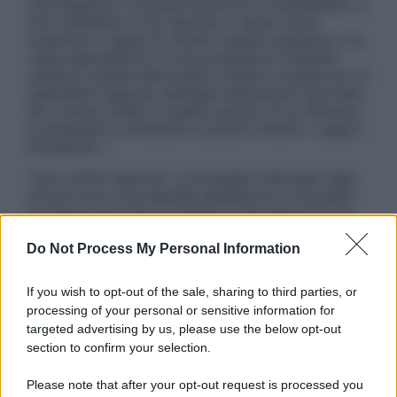
una diagnosi o la prescrizione di un trattamento, e
non intendono e non devono in alcun modo
sostituire il rapporto diretto medico-paziente o la
visita specialistica. Si raccomanda di chiedere
sempre il parere del proprio medico curante e/o di
specialisti riguardo qualsiasi indicazione riportata.
Se si hanno dubbi o quesiti sull’uso di un farmaco
è necessario contattare il proprio medico. Leggi il
Disclaimer »
Tutti i diritti riservati. Le immagini utilizzate negli
articoli sono di proprietà dell’editore o concesse
in licenza per l’uso. È vietata la riproduzione non
autorizzata.
Do Not Process My Personal Information
If you wish to opt-out of the sale, sharing to third parties, or
Informativa
processing of your personal or sensitive information for
Privacy Policy
targeted advertising by us, please use the below opt-out
Cookie Policy
section to confirm your selection.
Note Legali
Preferenze Privacy
Please note that after your opt-out request is processed you