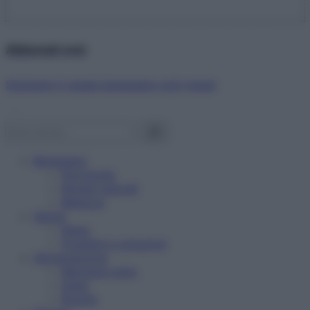
Abbonati ora!
Starbene ti regala benessere ogni mese!
Benessere
Psicologia
Rimedi naturali
Bellezza
Salute
News
Problemi e soluzioni
Alimentazione
Mangiare sano
Diete
Ricette