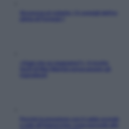
Sicurezza al volante: i 5 consigli dell’ex
pilota di Formula 1
«Oggi che se magnamo?»: 4 ricette
facili di Max Mariola senza pesare gli
ingredienti
Perché la pressione con il caldo scende
e sale all’improvviso: cosa succede alle