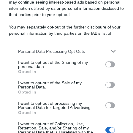
may continue seeing interest-based ads based on personal
information utilized by us or personal information disclosed to
third parties prior to your opt-out.
You may separately opt-out of the further disclosure of your
personal information by third parties on the IAB’s list of
downstream participants.
Personal Data Processing Opt Outs
This information may also be disclosed by us to third parties
on the IAB’s List of Downstream Participants that may further
I want to opt-out of the Sharing of my
disclose it to other third parties.
personal data.
Opted In
Please note that this website/app uses one or more Google
services and may gather and store information including but
I want to opt-out of the Sale of my
Personal Data.
not limited to your visit or usage behaviour. You may click to
Opted In
grant or deny consent to Google and its third-party tags to
use your data for below specified purposes in below Google
I want to opt-out of processing my
consent section.
Personal Data for Targeted Advertising.
Opted In
I want to opt-out of Collection, Use,
Retention, Sale, and/or Sharing of my
Personal Data that Is Unrelated with the