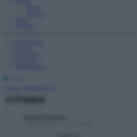
Fitness
Sport
Esercizi
Video
Podcast
Medicina AZ
Farmaci
Calcolatori
Oroscopo
Abbonamenti
Facebook
X
Instagram
Home
»
Medicina A-Z
CITISINA
Redazione Starbene
1 Gennaio 2025 – Lettura 1 minuto
Seguici su