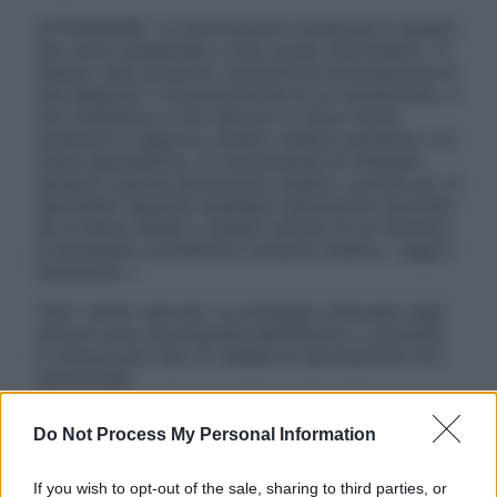
ATTENZIONE: Le informazioni contenute in questo
sito sono presentate a solo scopo informativo, in
nessun caso possono costituire la formulazione di
una diagnosi o la prescrizione di un trattamento, e
non intendono e non devono in alcun modo
sostituire il rapporto diretto medico-paziente o la
visita specialistica. Si raccomanda di chiedere
sempre il parere del proprio medico curante e/o di
specialisti riguardo qualsiasi indicazione riportata.
Se si hanno dubbi o quesiti sull’uso di un farmaco
è necessario contattare il proprio medico. Leggi il
Disclaimer »
Tutti i diritti riservati. Le immagini utilizzate negli
articoli sono di proprietà dell’editore o concesse
in licenza per l’uso. È vietata la riproduzione non
autorizzata.
Do Not Process My Personal Information
Informativa
If you wish to opt-out of the sale, sharing to third parties, or