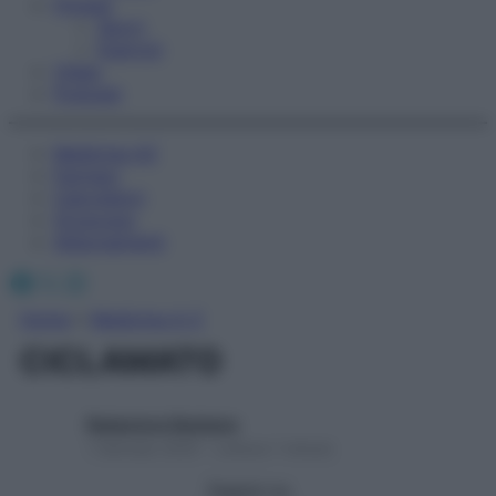
Fitness
Sport
Esercizi
Video
Podcast
Medicina AZ
Farmaci
Calcolatori
Oroscopo
Abbonamenti
Facebook
X
Instagram
Home
»
Medicina A-Z
CICLAMATO
Redazione Starbene
1 Gennaio 2025 – Lettura 1 minuto
Seguici su