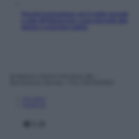
Perché la pressione con il caldo scende
e sale all’improvviso: cosa succede alle
donne e cosa fare subito
© Belpietro Edizioni Periodiche SRL –
Riproduzione riservata – P.Iva 13673600964
Chi siamo
Pubblicità
Facebook
X
Instagram