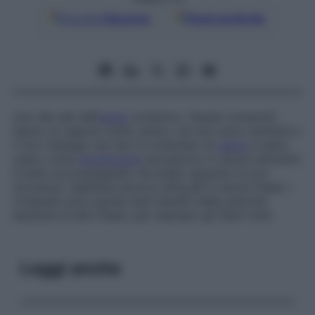
Google
Discover
Fonti preferite
Uno dei sali dell’
acido
ciclamico. Questi composti
hanno un sapore molto dolce, ma non sono nutrienti e
il loro impiego nei cibi (il ciclamato di
calcio
è stato
usato come
dolcificante
ipocalorico in alcuni alimenti)
è stato accompagnato da dubbi riguardo la loro
sicurezza. Sebbene ancora utilizzati in alcuni Paesi, i
ciclamati sono quindi stati banditi dalle autorità
sanitarie di altri Paesi, per esempio gli Stati Uniti.
Leggi anche