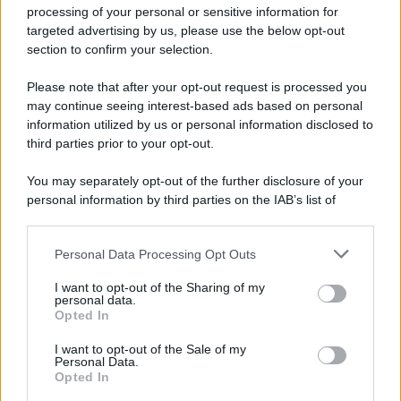
Privacy Policy
processing of your personal or sensitive information for
Cookie Policy
targeted advertising by us, please use the below opt-out
Note Legali
section to confirm your selection.
Preferenze Privacy
Please note that after your opt-out request is processed you
may continue seeing interest-based ads based on personal
information utilized by us or personal information disclosed to
third parties prior to your opt-out.
You may separately opt-out of the further disclosure of your
personal information by third parties on the IAB’s list of
downstream participants.
Personal Data Processing Opt Outs
This information may also be disclosed by us to third parties
on the IAB’s List of Downstream Participants that may further
I want to opt-out of the Sharing of my
disclose it to other third parties.
personal data.
Opted In
Please note that this website/app uses one or more Google
services and may gather and store information including but
I want to opt-out of the Sale of my
Personal Data.
not limited to your visit or usage behaviour. You may click to
Opted In
grant or deny consent to Google and its third-party tags to
use your data for below specified purposes in below Google