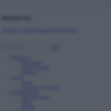
Abbonati ora!
Starbene ti regala benessere ogni mese!
Benessere
Psicologia
Rimedi naturali
Bellezza
Salute
News
Problemi e soluzioni
Alimentazione
Mangiare sano
Diete
Ricette