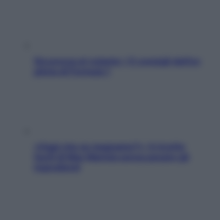
Sicurezza al volante: i 5 consigli dell’ex
pilota di Formula 1
«Oggi che se magnamo?»: 4 ricette
facili di Max Mariola senza pesare gli
ingredienti