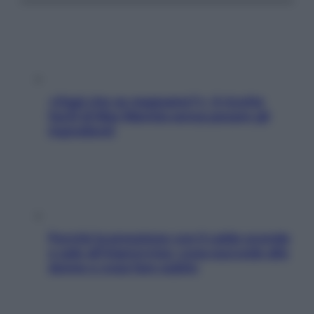
«Oggi che se magnamo?»: 4 ricette
facili di Max Mariola senza pesare gli
ingredienti
Perché la pressione con il caldo scende
e sale all’improvviso: cosa succede alle
donne e cosa fare subito