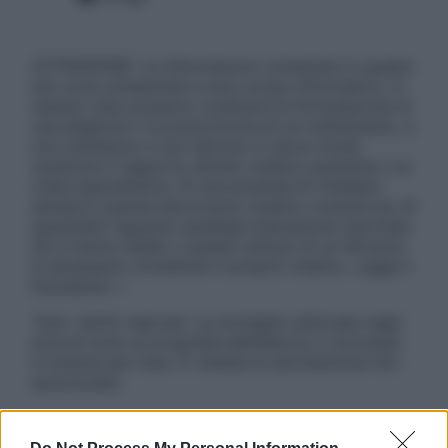
ATTENZIONE: Le informazioni contenute in questo
sito sono presentate a solo scopo informativo, in
nessun caso possono costituire la formulazione di
una diagnosi o la prescrizione di un trattamento, e
non intendono e non devono in alcun modo
sostituire il rapporto diretto medico-paziente o la
visita specialistica. Si raccomanda di chiedere
sempre il parere del proprio medico curante e/o di
specialisti riguardo qualsiasi indicazione riportata.
Se si hanno dubbi o quesiti sull’uso di un farmaco
è necessario contattare il proprio medico. Leggi il
Disclaimer »
Tutti i diritti riservati. Le immagini utilizzate negli
articoli sono di proprietà dell’editore o concesse
in licenza per l’uso. È vietata la riproduzione non
autorizzata.