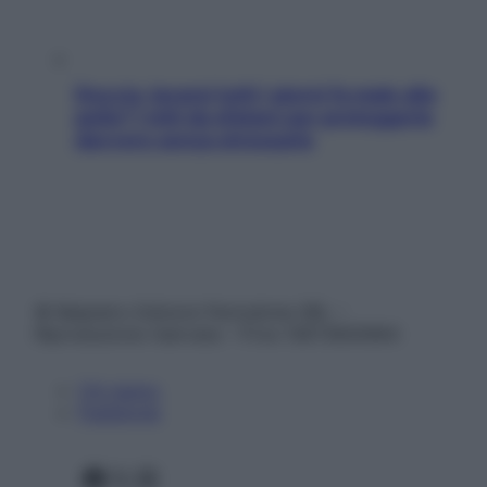
Doccia, lavarsi tutti i giorni fa male alla
pelle? I miti da sfatare per proteggerla
davvero senza stressarla
© Belpietro Edizioni Periodiche SRL –
Riproduzione riservata – P.Iva 13673600964
Chi siamo
Pubblicità
Facebook
X
Instagram