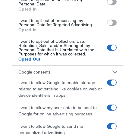
Personal Data.
not limited to your visit or usage behaviour. You may click to
Opted In
grant or deny consent to Google and its third-party tags to
use your data for below specified purposes in below Google
I want to opt-out of processing my
consent section.
Personal Data for Targeted Advertising.
Opted In
I want to opt-out of Collection, Use,
Retention, Sale, and/or Sharing of my
Personal Data that Is Unrelated with the
Purposes for which it was collected.
Opted Out
Google consents
I want to allow Google to enable storage
related to advertising like cookies on web or
device identifiers in apps.
I want to allow my user data to be sent to
Google for online advertising purposes.
I want to allow Google to send me
personalized advertising.