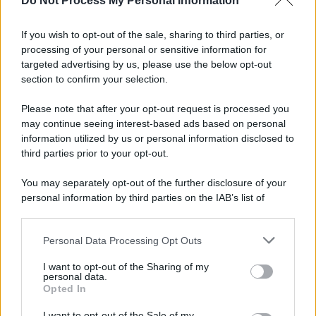
Do Not Process My Personal Information
Informativa
Privacy Policy
If you wish to opt-out of the sale, sharing to third parties, or
Cookie Policy
processing of your personal or sensitive information for
Note Legali
targeted advertising by us, please use the below opt-out
Preferenze Privacy
section to confirm your selection.
Please note that after your opt-out request is processed you
may continue seeing interest-based ads based on personal
information utilized by us or personal information disclosed to
third parties prior to your opt-out.
You may separately opt-out of the further disclosure of your
personal information by third parties on the IAB’s list of
downstream participants.
Personal Data Processing Opt Outs
This information may also be disclosed by us to third parties
on the IAB’s List of Downstream Participants that may further
I want to opt-out of the Sharing of my
disclose it to other third parties.
personal data.
Opted In
Please note that this website/app uses one or more Google
services and may gather and store information including but
I want to opt-out of the Sale of my