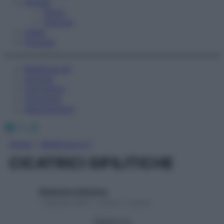
Fitness
Sport
Esercizi
Video
Podcast
Medicina AZ
Farmaci
Calcolatori
Oroscopo
Abbonamenti
Facebook
X
Instagram
Home
»
Medicina A-Z
CICATRICI SIFILITICHE
Redazione Starbene
1 Gennaio 2025 – Lettura 1 minuto
Seguici su