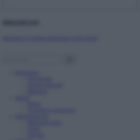
Abbonati ora!
Starbene ti regala benessere ogni mese!
Benessere
Psicologia
Rimedi naturali
Bellezza
Salute
News
Problemi e soluzioni
Alimentazione
Mangiare sano
Diete
Ricette