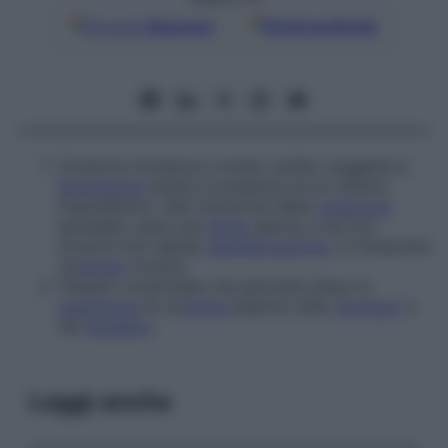
Google
Discover
Fonti preferite
Cicatrice immatura e molto sottile, soggetta a
lacerazione
anche in presenza di un minimo
traumatismo. Alla rimozione della
copertura
epiteliale, esita una
ferita
aperta, e se non
avverrà una rapida
riepitelizzazione
, si instaurerà
un’
ulcera
cronica.
Tessuto cicatriziale che permane dopo la
guarigione
di un’
ulcera
peptica nello
stomaco
o
nel
duodeno
.
Leggi anche