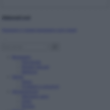
Abbonati ora!
Starbene ti regala benessere ogni mese!
Benessere
Psicologia
Rimedi naturali
Bellezza
Salute
News
Problemi e soluzioni
Alimentazione
Mangiare sano
Diete
Ricette