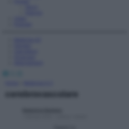
Fitness
Sport
Esercizi
Video
Podcast
Medicina AZ
Farmaci
Calcolatori
Oroscopo
Abbonamenti
Facebook
X
Instagram
Home
»
Medicina A-Z
cerebrovascolare
Redazione Starbene
1 Gennaio 2025 – Lettura 1 minuto
Seguici su