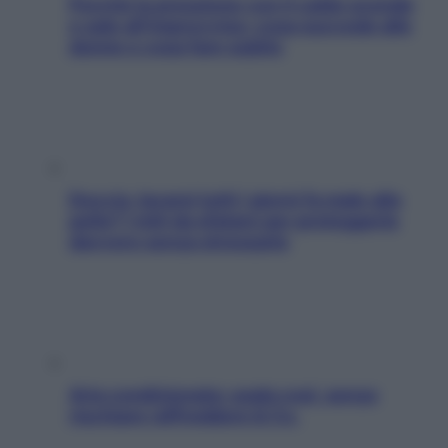
Perché la pressione con il caldo scende
e sale all’improvviso: cosa succede alle
donne e cosa fare subito
Doccia, lavarsi tutti i giorni fa male alla
pelle? I miti da sfatare per proteggerla
davvero senza stressarla
Aria condizionata: usala così, senza
rischiare raffreddore & Co.