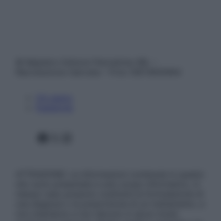
© Belpietro Edizioni Periodiche SRL –
Riproduzione riservata – P.Iva 13673600964
Chi siamo
Pubblicità
Facebook
X
Instagram
ATTENZIONE: Le informazioni contenute in questo
sito sono presentate a solo scopo informativo, in
nessun caso possono costituire la formulazione di
una diagnosi o la prescrizione di un trattamento, e
non intendono e non devono in alcun modo