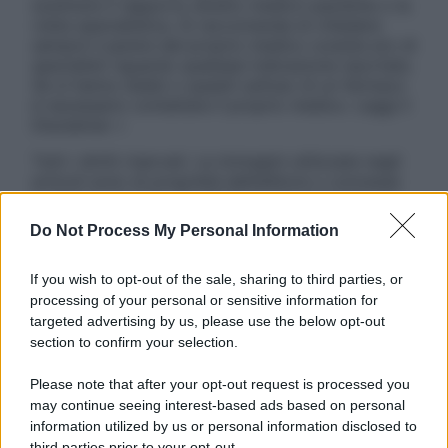
sostituire il rapporto diretto medico-paziente o la
visita specialistica. Si raccomanda di chiedere
sempre il parere del proprio medico curante e/o di
specialisti riguardo qualsiasi indicazione riportata.
Se si hanno dubbi o quesiti sull’uso di un farmaco
è necessario contattare il proprio medico. Leggi il
Disclaimer »
Tutti i diritti riservati. Le immagini utilizzate negli
articoli sono di proprietà dell’editore o concesse
in licenza per l’uso. È vietata la riproduzione non
autorizzata.
Do Not Process My Personal Information
If you wish to opt-out of the sale, sharing to third parties, or
processing of your personal or sensitive information for
Informativa
targeted advertising by us, please use the below opt-out
Privacy Policy
section to confirm your selection.
Cookie Policy
Note Legali
Please note that after your opt-out request is processed you
Preferenze Privacy
may continue seeing interest-based ads based on personal
information utilized by us or personal information disclosed to
third parties prior to your opt-out.