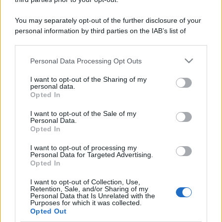
You may separately opt-out of the further disclosure of your
personal information by third parties on the IAB’s list of
downstream participants.
Personal Data Processing Opt Outs
This information may also be disclosed by us to third parties
on the IAB’s List of Downstream Participants that may further
I want to opt-out of the Sharing of my
disclose it to other third parties.
personal data.
Opted In
Please note that this website/app uses one or more Google
services and may gather and store information including but
I want to opt-out of the Sale of my
Personal Data.
not limited to your visit or usage behaviour. You may click to
Opted In
grant or deny consent to Google and its third-party tags to
use your data for below specified purposes in below Google
I want to opt-out of processing my
consent section.
Personal Data for Targeted Advertising.
Opted In
I want to opt-out of Collection, Use,
Retention, Sale, and/or Sharing of my
Personal Data that Is Unrelated with the
Purposes for which it was collected.
Opted Out