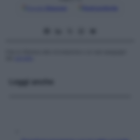
Google
Discover
Fonti preferite
Che si riferisce alla circolazione o ai vasi sanguigni
del
cervello
.
Leggi anche