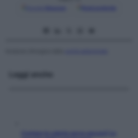
Google
Discover
Fonti preferite
Incisione chirurgica della
cavità addominale
.
Leggi anche
Contare le calorie serve ancora? La