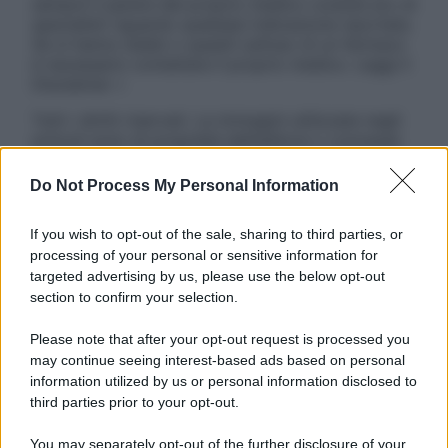
sempre il parere del proprio medico curante e/o di
specialisti riguardo qualsiasi indicazione riportata.
Se si hanno dubbi o quesiti sull’uso di un farmaco
è necessario contattare il proprio medico. Leggi il
Disclaimer »
Tutti i diritti riservati. Le immagini utilizzate negli
articoli sono di proprietà dell’editore o concesse
in licenza per l’uso. È vietata la riproduzione non
autorizzata.
Do Not Process My Personal Information
If you wish to opt-out of the sale, sharing to third parties, or
processing of your personal or sensitive information for
Informativa
targeted advertising by us, please use the below opt-out
Privacy Policy
section to confirm your selection.
Cookie Policy
Note Legali
Please note that after your opt-out request is processed you
Preferenze Privacy
may continue seeing interest-based ads based on personal
information utilized by us or personal information disclosed to
third parties prior to your opt-out.
You may separately opt-out of the further disclosure of your