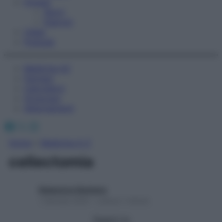
Fitness
Sport
Esercizi
Video
Podcast
Medicina AZ
Farmaci
Calcolatori
Oroscopo
Abbonamenti
Facebook
X
Instagram
Home
»
Medicina A-Z
celiectomia
Redazione Starbene
1 Gennaio 2025 – Lettura 1 minuto
Seguici su