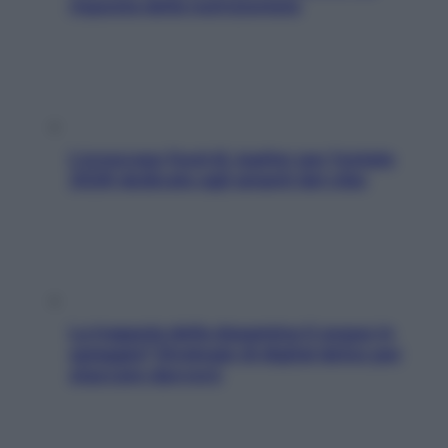
risposta della nutrizionista
L’oroscopo food di Jupiter per l’estate
2026 dedicato agli amanti del cibo
La trappola della dopamina ti segue in
spiaggia? Strategie di digital detox per
staccare davvero