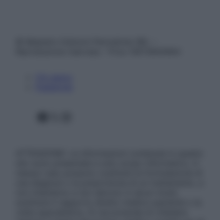
© Belpietro Edizioni Periodiche SRL –
Riproduzione riservata – P.Iva 13673600964
Chi siamo
Pubblicità
Facebook
X
Instagram
ATTENZIONE: Le informazioni contenute in questo
sito sono presentate a solo scopo informativo, in
nessun caso possono costituire la formulazione di
una diagnosi o la prescrizione di un trattamento, e
non intendono e non devono in alcun modo
sostituire il rapporto diretto medico-paziente o la
visita specialistica. Si raccomanda di chiedere