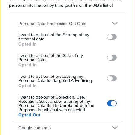
personal information by third parties on the IAB’s list of
downstream participants.
Personal Data Processing Opt Outs
This information may also be disclosed by us to third parties
on the IAB’s List of Downstream Participants that may further
I want to opt-out of the Sharing of my
disclose it to other third parties.
personal data.
Opted In
Please note that this website/app uses one or more Google
services and may gather and store information including but
I want to opt-out of the Sale of my
Personal Data.
not limited to your visit or usage behaviour. You may click to
Opted In
grant or deny consent to Google and its third-party tags to
use your data for below specified purposes in below Google
I want to opt-out of processing my
consent section.
Personal Data for Targeted Advertising.
Opted In
I want to opt-out of Collection, Use,
Retention, Sale, and/or Sharing of my
Personal Data that Is Unrelated with the
Purposes for which it was collected.
Opted Out
Google consents