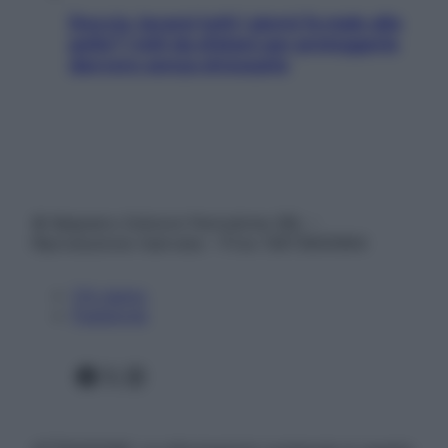
Doccia, lavarsi tutti i giorni fa male alla
pelle? I miti da sfatare per proteggerla
davvero senza stressarla
© Belpietro Edizioni Periodiche SRL –
Riproduzione riservata – P.Iva 13673600964
Chi siamo
Pubblicità
Facebook
X
Instagram