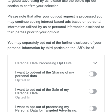
targeted advertising by us, please use the below opt-out
Note Legali
section to confirm your selection.
Preferenze Privacy
Please note that after your opt-out request is processed you
may continue seeing interest-based ads based on personal
information utilized by us or personal information disclosed to
third parties prior to your opt-out.
You may separately opt-out of the further disclosure of your
personal information by third parties on the IAB’s list of
downstream participants.
Personal Data Processing Opt Outs
This information may also be disclosed by us to third parties
on the IAB’s List of Downstream Participants that may further
I want to opt-out of the Sharing of my
disclose it to other third parties.
personal data.
Opted In
Please note that this website/app uses one or more Google
services and may gather and store information including but
I want to opt-out of the Sale of my
Personal Data.
not limited to your visit or usage behaviour. You may click to
Opted In
grant or deny consent to Google and its third-party tags to
use your data for below specified purposes in below Google
I want to opt-out of processing my
consent section.
Personal Data for Targeted Advertising.