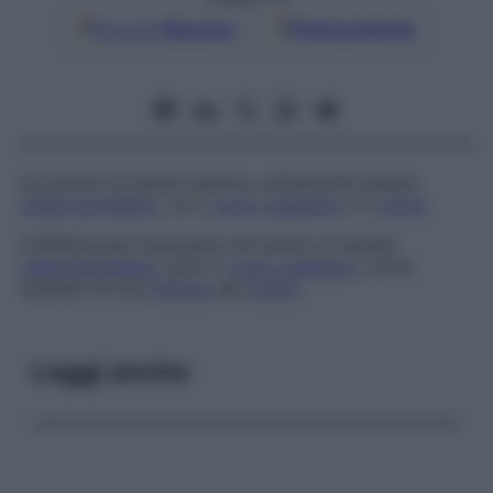
Google
Discover
Fonti preferite
Accumulo di liquido sieroso, solitamente liquido
cefalorachidiano
, tra il
cuoio capelluto
e il
cranio
.
Cefalidrocele traumatico
Accumulo di liquido
cefalorachidiano
sotto il
cuoio capelluto
, come
risultato di una
frattura
del
cranio
.
Leggi anche