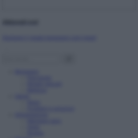
Abbonati ora!
Starbene ti regala benessere ogni mese!
Benessere
Psicologia
Rimedi naturali
Bellezza
Salute
News
Problemi e soluzioni
Alimentazione
Mangiare sano
Diete
Ricette