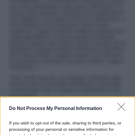
ATTENZIONE: Le informazioni contenute in questo
sito sono presentate a solo scopo informativo, in
nessun caso possono costituire la formulazione di
una diagnosi o la prescrizione di un trattamento, e
non intendono e non devono in alcun modo
sostituire il rapporto diretto medico-paziente o la
visita specialistica. Si raccomanda di chiedere
sempre il parere del proprio medico curante e/o di
specialisti riguardo qualsiasi indicazione riportata.
Se si hanno dubbi o quesiti sull’uso di un farmaco
è necessario contattare il proprio medico. Leggi il
Disclaimer »
Tutti i diritti riservati. Le immagini utilizzate negli
articoli sono di proprietà dell’editore o concesse
in licenza per l’uso. È vietata la riproduzione non
autorizzata.
Do Not Process My Personal Information
Informativa
If you wish to opt-out of the sale, sharing to third parties, or
Privacy Policy
processing of your personal or sensitive information for
Cookie Policy