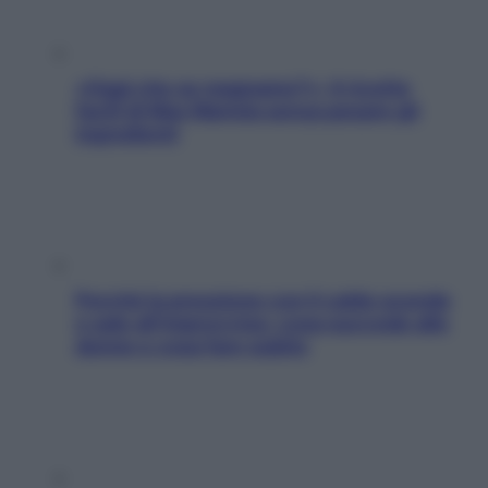
«Oggi che se magnamo?»: 4 ricette
facili di Max Mariola senza pesare gli
ingredienti
Perché la pressione con il caldo scende
e sale all’improvviso: cosa succede alle
donne e cosa fare subito