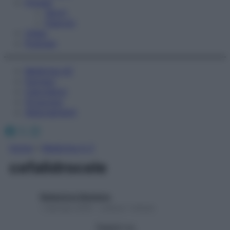
Fitness
Sport
Esercizi
Video
Podcast
Medicina AZ
Farmaci
Calcolatori
Oroscopo
Abbonamenti
Facebook
X
Instagram
Home
»
Medicina A-Z
cefalidrocele
Redazione Starbene
1 Gennaio 2025 – Lettura 1 minuto
Seguici su