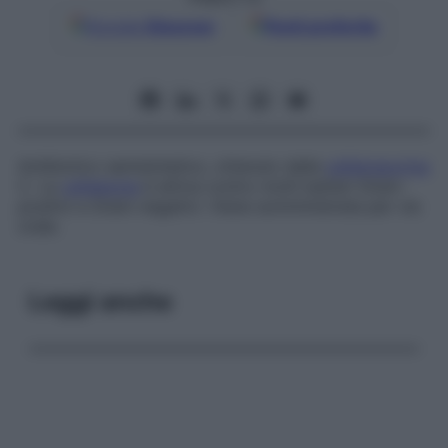
Google
Discover
Fonti preferite
Antibiotico semisintetico, ottenuto dalla
cefalosporina
C. La
cefalexina
è attiva contro molti batteri Gram-
positivi e Gram-negativi. Viene somministrata per via
orale.
Leggi anche