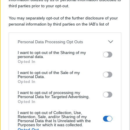
third parties prior to your opt-out.
You may separately opt-out of the further disclosure of your
personal information by third parties on the IAB’s list of
downstream participants.
Personal Data Processing Opt Outs
This information may also be disclosed by us to third parties
on the IAB’s List of Downstream Participants that may further
I want to opt-out of the Sharing of my
disclose it to other third parties.
personal data.
Opted In
Please note that this website/app uses one or more Google
services and may gather and store information including but
I want to opt-out of the Sale of my
Personal Data.
not limited to your visit or usage behaviour. You may click to
Opted In
grant or deny consent to Google and its third-party tags to
use your data for below specified purposes in below Google
I want to opt-out of processing my
consent section.
Personal Data for Targeted Advertising.
Opted In
I want to opt-out of Collection, Use,
Retention, Sale, and/or Sharing of my
Personal Data that Is Unrelated with the
Purposes for which it was collected.
Opted Out