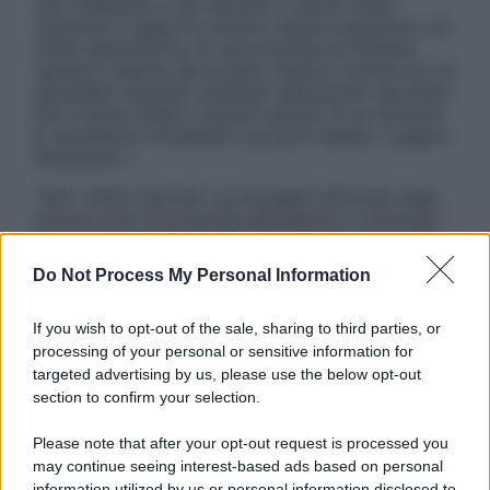
non intendono e non devono in alcun modo
sostituire il rapporto diretto medico-paziente o la
visita specialistica. Si raccomanda di chiedere
sempre il parere del proprio medico curante e/o di
specialisti riguardo qualsiasi indicazione riportata.
Se si hanno dubbi o quesiti sull’uso di un farmaco
è necessario contattare il proprio medico. Leggi il
Disclaimer »
Tutti i diritti riservati. Le immagini utilizzate negli
articoli sono di proprietà dell’editore o concesse
in licenza per l’uso. È vietata la riproduzione non
autorizzata.
Do Not Process My Personal Information
If you wish to opt-out of the sale, sharing to third parties, or
processing of your personal or sensitive information for
Informativa
targeted advertising by us, please use the below opt-out
Privacy Policy
section to confirm your selection.
Cookie Policy
Note Legali
Please note that after your opt-out request is processed you
Preferenze Privacy
may continue seeing interest-based ads based on personal
information utilized by us or personal information disclosed to