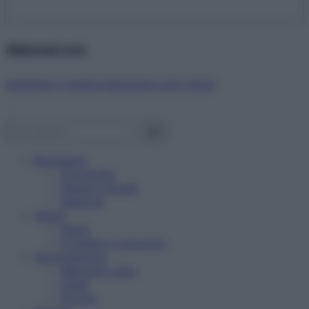
Abbonati ora!
Starbene ti regala benessere ogni mese!
Benessere
Psicologia
Rimedi naturali
Bellezza
Salute
News
Problemi e soluzioni
Alimentazione
Mangiare sano
Diete
Ricette