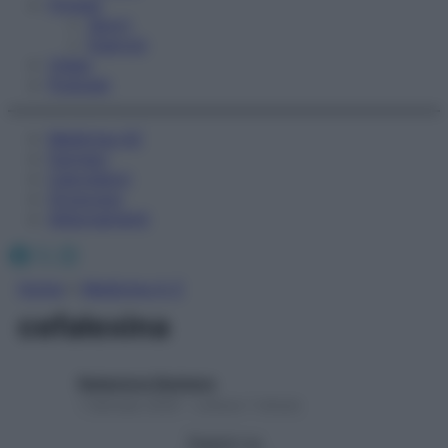
Fitness
Sport
Esercizi
Video
Podcast
Medicina AZ
Farmaci
Calcolatori
Oroscopo
Abbonamenti
Facebook
X
Instagram
Home
»
Medicina A-Z
cefalexina
Redazione Starbene
1 Gennaio 2025 – Lettura 1 minuto
Seguici su