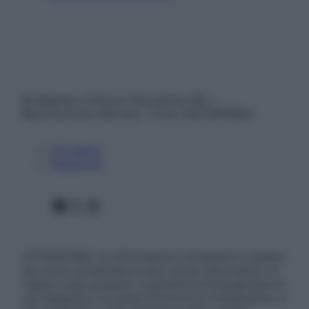
© Belpietro Edizioni Periodiche SRL –
Riproduzione riservata – P.Iva 13673600964
Chi siamo
Pubblicità
Facebook
X
Instagram
ATTENZIONE: Le informazioni contenute in questo
sito sono presentate a solo scopo informativo, in
nessun caso possono costituire la formulazione di
una diagnosi o la prescrizione di un trattamento, e