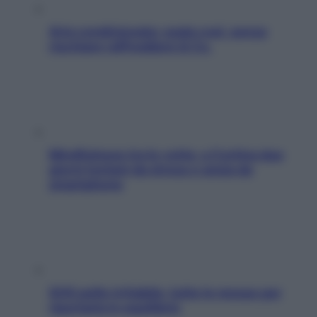
Aria condizionata: usala così, senza
rischiare raffreddore & Co.
Mindfulness tra le vette: a Cortina due
giorni lontani da stress e ansia da
smartphone
SOS pelle irritabile: tutte le mosse per
riportarla in equilibrio