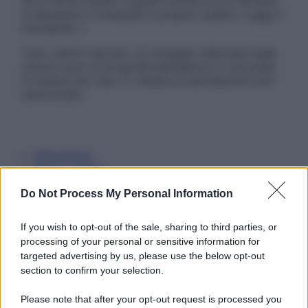
Se si hanno dubbi o quesiti sull’uso di un farmaco
è necessario contattare il proprio medico. Leggi il
Disclaimer »
Tutti i diritti riservati. Le immagini utilizzate negli
articoli sono di proprietà dell’editore o concesse
in licenza per l’uso. È vietata la riproduzione non
autorizzata.
Informativa
Privacy Policy
Cookie Policy
Do Not Process My Personal Information
Note Legali
Preferenze Privacy
If you wish to opt-out of the sale, sharing to third parties, or
processing of your personal or sensitive information for
targeted advertising by us, please use the below opt-out
section to confirm your selection.
Please note that after your opt-out request is processed you