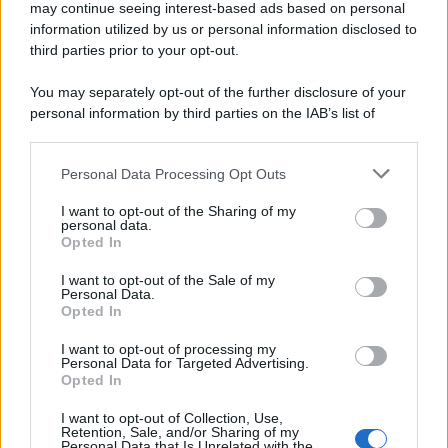
may continue seeing interest-based ads based on personal
information utilized by us or personal information disclosed to
third parties prior to your opt-out.
You may separately opt-out of the further disclosure of your
personal information by third parties on the IAB’s list of
downstream participants.
Personal Data Processing Opt Outs
This information may also be disclosed by us to third parties
on the IAB’s List of Downstream Participants that may further
I want to opt-out of the Sharing of my
disclose it to other third parties.
personal data.
Opted In
Please note that this website/app uses one or more Google
services and may gather and store information including but
I want to opt-out of the Sale of my
Personal Data.
not limited to your visit or usage behaviour. You may click to
Opted In
grant or deny consent to Google and its third-party tags to
use your data for below specified purposes in below Google
I want to opt-out of processing my
consent section.
Personal Data for Targeted Advertising.
Opted In
I want to opt-out of Collection, Use,
Retention, Sale, and/or Sharing of my
Personal Data that Is Unrelated with the