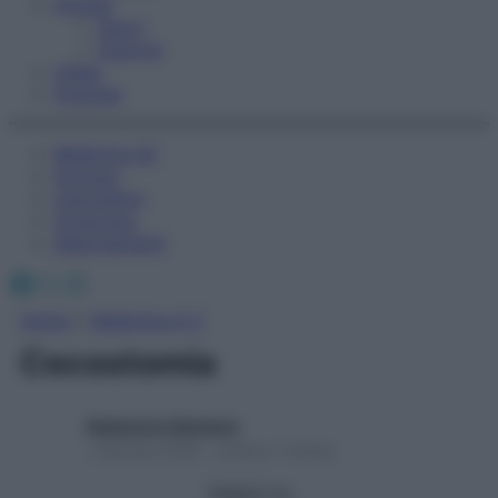
Fitness
Sport
Esercizi
Video
Podcast
Medicina AZ
Farmaci
Calcolatori
Oroscopo
Abbonamenti
Facebook
X
Instagram
Home
»
Medicina A-Z
Cecostomia
Redazione Starbene
1 Gennaio 2025 – Lettura 1 minuto
Seguici su