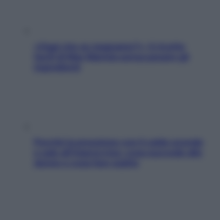
«Oggi che se magnamo?»: 4 ricette
facili di Max Mariola senza pesare gli
ingredienti
Perché la pressione con il caldo scende
e sale all’improvviso: cosa succede alle
donne e cosa fare subito