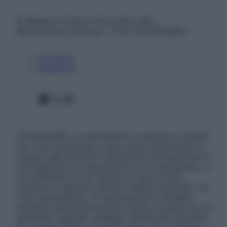
© Belpietro Edizioni Periodiche SRL –
Riproduzione riservata – P.Iva 13673600964
Chi siamo
Pubblicità
Facebook
X
Instagram
ATTENZIONE: Le informazioni contenute in questo
sito sono presentate a solo scopo informativo, in
nessun caso possono costituire la formulazione di
una diagnosi o la prescrizione di un trattamento, e
non intendono e non devono in alcun modo
sostituire il rapporto diretto medico-paziente o la
visita specialistica. Si raccomanda di chiedere
sempre il parere del proprio medico curante e/o di
specialisti riguardo qualsiasi indicazione riportata.