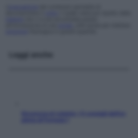
L’
evacuazione
del contenuto permette di
decomprimere il
colon
, il quale viene poi ripulito della
materia
che vi si era accumulata grazie
all’introduzione di una
sonda
, utile anche per iniettare
soluzione
fisiologica in grandi quantità.
Leggi anche
Sicurezza al volante: i 5 consigli dell’ex
pilota di Formula 1