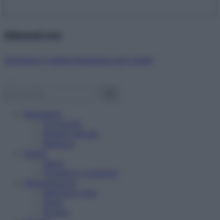
Abbonati ora!
Starbene ti regala benessere ogni mese!
Benessere
Psicologia
Rimedi naturali
Bellezza
Salute
News
Problemi e soluzioni
Alimentazione
Mangiare sano
Diete
Ricette