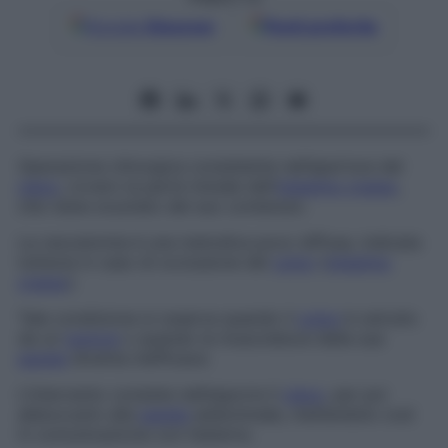
Google
Discover
Fonti preferite
Operazione chirurgica consistente nell’apertura del
cieco
, ovvero la parte iniziale dell’
intestino crasso
,
che viene svuotato del suo contenuto.
La cecostomia è una metodica poco diffusa, indicata
tuttavia in caso di occlusione del
colon
(
intestino
crasso
).
Tale condizione si osserva quando il
colon
è ostruito
da un
tumore
o quando la muscolatura della sua
parete
diventa inefficace.
L’intervento consiste nell’esporre il
cieco
, per poi
abboccarlo alla
parete
addominale, mettendolo così
in comunicazione con l’esterno.