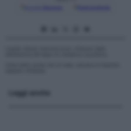
Google
Discover
Fonti preferite
Liquido oleoso marrone scuro, ottenuto dalla
distillazione del legno di
Juniperus oxycedrus
.
Viene detto anche
olio di cade
,
catrame di Haarlem
,
balsamo d’Olanda
.
Leggi anche