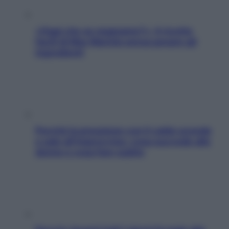
«Oggi che se magnamo?»: 4 ricette
facili di Max Mariola senza pesare gli
ingredienti
Perché la pressione con il caldo scende
e sale all’improvviso: cosa succede alle
donne e cosa fare subito