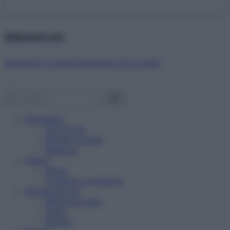
Abbonati ora!
Starbene ti regala benessere ogni mese!
Benessere
Psicologia
Rimedi naturali
Bellezza
Salute
News
Problemi e soluzioni
Alimentazione
Mangiare sano
Diete
Ricette