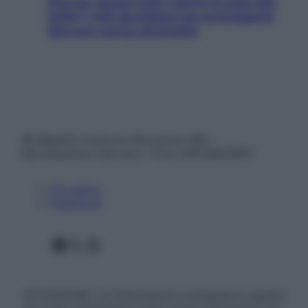
Doccia, lavarsi tutti i giorni fa male alla
pelle? I miti da sfatare per proteggerla
davvero senza stressarla
© Belpietro Edizioni Periodiche SRL –
Riproduzione riservata – P.Iva 13673600964
Chi siamo
Pubblicità
Facebook
X
Instagram
ATTENZIONE: Le informazioni contenute in questo