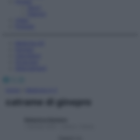
Fitness
Sport
Esercizi
Video
Podcast
Medicina AZ
Farmaci
Calcolatori
Oroscopo
Abbonamenti
Facebook
X
Instagram
Home
»
Medicina A-Z
catrame di ginepro
Redazione Starbene
1 Gennaio 2025 – Lettura 1 minuto
Seguici su