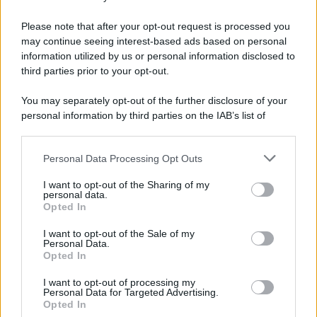
Preferenze Privacy
Please note that after your opt-out request is processed you
may continue seeing interest-based ads based on personal
information utilized by us or personal information disclosed to
third parties prior to your opt-out.
You may separately opt-out of the further disclosure of your
personal information by third parties on the IAB’s list of
downstream participants.
Personal Data Processing Opt Outs
This information may also be disclosed by us to third parties
on the IAB’s List of Downstream Participants that may further
I want to opt-out of the Sharing of my
disclose it to other third parties.
personal data.
Opted In
Please note that this website/app uses one or more Google
services and may gather and store information including but
I want to opt-out of the Sale of my
Personal Data.
not limited to your visit or usage behaviour. You may click to
Opted In
grant or deny consent to Google and its third-party tags to
use your data for below specified purposes in below Google
I want to opt-out of processing my
consent section.
Personal Data for Targeted Advertising.
Opted In