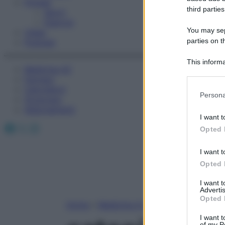
Fitness
third parties
Sport
Esercizi
You may sepa
Video
parties on t
Podcast
This informa
Medicina AZ
Participants
Farmaci
Calcolatori
Please note
Persona
Oroscopo
information 
Abbonamenti
deny consent
I want t
in below Go
Facebook
X
Instagram
Opted 
I want t
Opted 
I want 
Advertis
Opted 
Home
»
Medicina A-Z
I want t
of my P