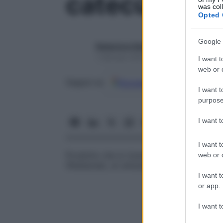
catecù
was col
Opted 
Google 
Redazione Starbene
1 Gennaio 2025 – Lettura 1 minuto
I want t
web or d
Google
Discover
Fon
Seguici su
I want t
purpose
I want 
I want t
Prodotto che si ricava dall’essiccazione d
web or d
(Rubiacee), un arbusto rampicante coltivato
I want t
or app.
I want t