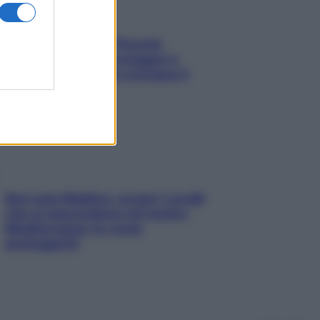
Fame dopo cena? Perché
succede e 6 snack leggeri e
appetitosi che non rovinano il
sonno
Non solo Maldive: scopri i coralli
che si nascondono nel nostro
Mediterraneo (e come
proteggerli)