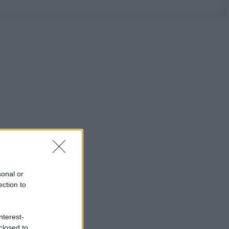
sonal or
ection to
nterest-
closed to