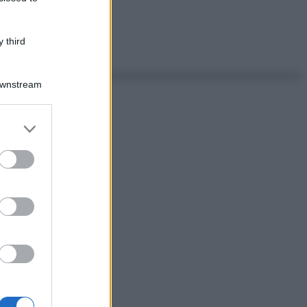
 third
Downstream
er and store
to grant or
ed purposes