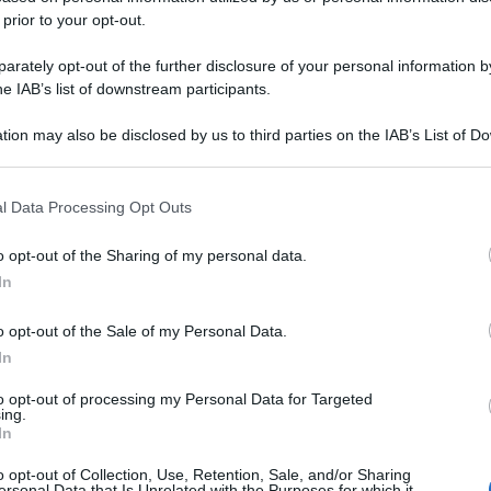
 prior to your opt-out.
rately opt-out of the further disclosure of your personal information by
he IAB’s list of downstream participants.
tion may also be disclosed by us to third parties on the IAB’s List of 
 that may further disclose it to other third parties.
 that this website/app uses one or more Google services and may gath
l Data Processing Opt Outs
including but not limited to your visit or usage behaviour. You may click 
 to Google and its third-party tags to use your data for below specifi
o opt-out of the Sharing of my personal data.
ogle consent section.
In
o opt-out of the Sale of my Personal Data.
In
to opt-out of processing my Personal Data for Targeted
ing.
In
o opt-out of Collection, Use, Retention, Sale, and/or Sharing
ersonal Data that Is Unrelated with the Purposes for which it