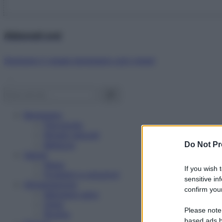
Abbonati ora!
Starbene ti regala benessere ogni mese!
Benessere
Psicologia
Rimedi naturali
Bellezza
Do Not Pr
Salute
News
If you wish 
Problemi e soluzioni
sensitive in
Alimentazione
confirm your
Mangiare sano
Diete
Please note
Ricette
based ads b