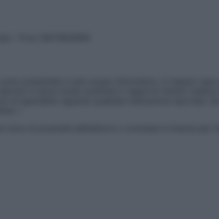
vata – P.Iva 13673600964
sono presentate a solo scopo informativo, in nessun caso p
devono in alcun modo sostituire il rapporto diretto medico-p
 di specialisti riguardo qualsiasi indicazione riportata. Se
aimer »
ticoli sono di proprietà dell’editore o concesse in licenza per 