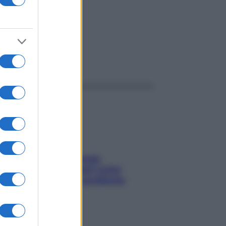
ggi anche
Capelli spezzati lungo
l’attaccatura? Scopri come
risolvere l’annoso problema