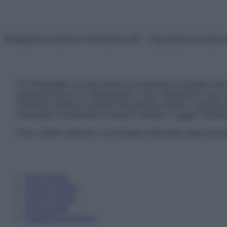
© Belpietro Edizioni Periodiche SRL – Riproduzione riser
ATTENZIONE: Le informazioni contenute in questo sito 
prescrizione di un trattamento, e non intendono e non 
chiedere sempre il parere del proprio medico curante e/o
necessario contattare il proprio medico. Leggi il Discl
Tutti i diritti riservati. Le immagini utilizzate negli ar
Informativa
Privacy Policy
Cookie Policy
Note Legali
Preferenze Privacy