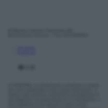
© Belpietro Edizioni Periodiche SRL –
Riproduzione riservata – P.Iva 13673600964
Chi siamo
Pubblicità
Facebook
X
Instagram
ATTENZIONE: Le informazioni contenute in questo
sito sono presentate a solo scopo informativo, in
nessun caso possono costituire la formulazione di
una diagnosi o la prescrizione di un trattamento, e
non intendono e non devono in alcun modo