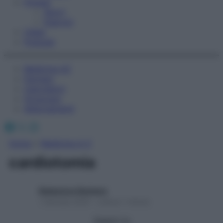
Fitness
Sport
Esercizi
Video
Podcast
Medicina AZ
Farmaci
Calcolatori
Oroscopo
Abbonamenti
Facebook
X
Instagram
Home
»
Medicina A-Z
cardiotomia
Redazione Starbene
1 Gennaio 2025 – Lettura 1 minuto
Seguici su