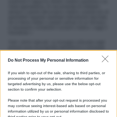
sostituire il rapporto diretto medico-paziente o la
visita specialistica. Si raccomanda di chiedere
sempre il parere del proprio medico curante e/o di
specialisti riguardo qualsiasi indicazione riportata.
Se si hanno dubbi o quesiti sull’uso di un farmaco
è necessario contattare il proprio medico. Leggi il
Disclaimer »
Tutti i diritti riservati. Le immagini utilizzate negli
articoli sono di proprietà dell’editore o concesse
in licenza per l’uso. È vietata la riproduzione non
autorizzata.
Do Not Process My Personal Information
If you wish to opt-out of the sale, sharing to third parties, or
processing of your personal or sensitive information for
Informativa
targeted advertising by us, please use the below opt-out
Privacy Policy
section to confirm your selection.
Cookie Policy
Note Legali
Please note that after your opt-out request is processed you
Preferenze Privacy
may continue seeing interest-based ads based on personal
information utilized by us or personal information disclosed to
third parties prior to your opt-out.