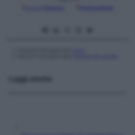
Google
Discover
Fonti preferite
Incisione chirurgica del
cuore
.
Sezione chirurgica dello
sfintere del cardias
.
Leggi anche