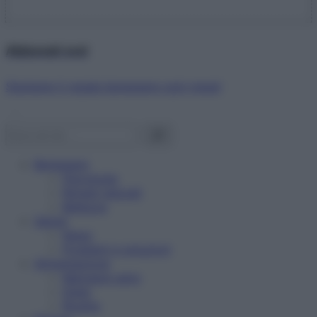
Abbonati ora!
Starbene ti regala benessere ogni mese!
Benessere
Psicologia
Rimedi naturali
Bellezza
Salute
News
Problemi e soluzioni
Alimentazione
Mangiare sano
Diete
Ricette