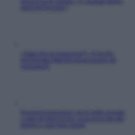
Sicurezza al volante: i 5 consigli dell’ex
pilota di Formula 1
«Oggi che se magnamo?»: 4 ricette
facili di Max Mariola senza pesare gli
ingredienti
Perché la pressione con il caldo scende
e sale all’improvviso: cosa succede alle
donne e cosa fare subito