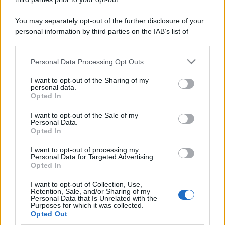
You may separately opt-out of the further disclosure of your
personal information by third parties on the IAB’s list of
downstream participants.
Personal Data Processing Opt Outs
This information may also be disclosed by us to third parties
on the IAB’s List of Downstream Participants that may further
I want to opt-out of the Sharing of my
disclose it to other third parties.
personal data.
Opted In
Please note that this website/app uses one or more Google
services and may gather and store information including but
I want to opt-out of the Sale of my
Personal Data.
not limited to your visit or usage behaviour. You may click to
Opted In
grant or deny consent to Google and its third-party tags to
use your data for below specified purposes in below Google
I want to opt-out of processing my
consent section.
Personal Data for Targeted Advertising.
Opted In
I want to opt-out of Collection, Use,
Retention, Sale, and/or Sharing of my
Personal Data that Is Unrelated with the
Purposes for which it was collected.
Opted Out