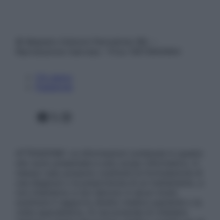
© Belpietro Edizioni Periodiche SRL –
Riproduzione riservata – P.Iva 13673600964
Chi siamo
Pubblicità
Facebook
X
Instagram
ATTENZIONE: Le informazioni contenute in questo
sito sono presentate a solo scopo informativo, in
nessun caso possono costituire la formulazione di
una diagnosi o la prescrizione di un trattamento, e
non intendono e non devono in alcun modo
sostituire il rapporto diretto medico-paziente o la
visita specialistica. Si raccomanda di chiedere