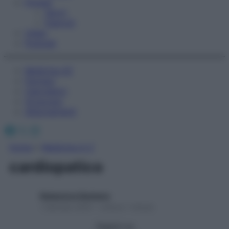
Fitness
Sport
Esercizi
Video
Podcast
Medicina AZ
Farmaci
Calcolatori
Oroscopo
Abbonamenti
Facebook
X
Instagram
Home
»
Medicina A-Z
cardiopatico
Redazione Starbene
1 Gennaio 2025 – Lettura 1 minuto
Seguici su