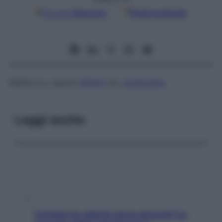
Google
Discover
Fonti preferite
Relativo a, oppure
affetto
da,
cardiopatia
.
Leggi anche
Contare le calorie serve ancora? La