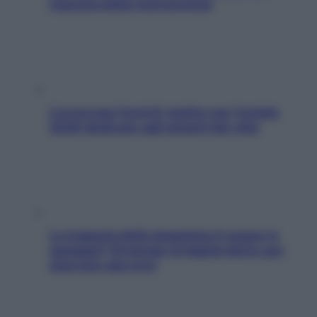
risposta della nutrizionista
L’oroscopo food di Jupiter per l’estate
2026 dedicato agli amanti del cibo
La trappola della dopamina ti segue in
spiaggia? Strategie di digital detox per
staccare davvero