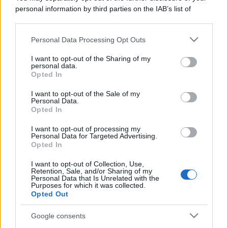
personal information by third parties on the IAB’s list of
downstream participants.
Personal Data Processing Opt Outs
This information may also be disclosed by us to third parties
on the IAB’s List of Downstream Participants that may further
I want to opt-out of the Sharing of my
disclose it to other third parties.
personal data.
Opted In
Please note that this website/app uses one or more Google
services and may gather and store information including but
I want to opt-out of the Sale of my
Personal Data.
not limited to your visit or usage behaviour. You may click to
Opted In
grant or deny consent to Google and its third-party tags to
use your data for below specified purposes in below Google
I want to opt-out of processing my
consent section.
Personal Data for Targeted Advertising.
Opted In
I want to opt-out of Collection, Use,
Retention, Sale, and/or Sharing of my
Personal Data that Is Unrelated with the
Purposes for which it was collected.
Opted Out
Google consents