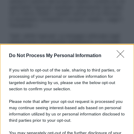
sempre il parere del proprio medico curante e/o di
specialisti riguardo qualsiasi indicazione riportata.
Se si hanno dubbi o quesiti sull’uso di un farmaco
è necessario contattare il proprio medico. Leggi il
Disclaimer »
Tutti i diritti riservati. Le immagini utilizzate negli
articoli sono di proprietà dell’editore o concesse
in licenza per l’uso. È vietata la riproduzione non
autorizzata.
Do Not Process My Personal Information
If you wish to opt-out of the sale, sharing to third parties, or
processing of your personal or sensitive information for
Informativa
targeted advertising by us, please use the below opt-out
Privacy Policy
section to confirm your selection.
Cookie Policy
Note Legali
Please note that after your opt-out request is processed you
Preferenze Privacy
may continue seeing interest-based ads based on personal
information utilized by us or personal information disclosed to
third parties prior to your opt-out.
You may separately opt-out of the further disclosure of your