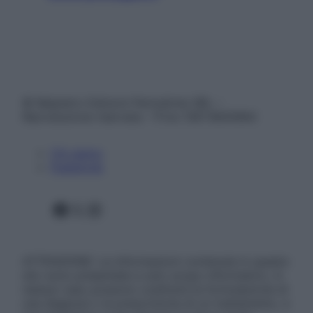
© Belpietro Edizioni Periodiche SRL –
Riproduzione riservata – P.Iva 13673600964
Chi siamo
Pubblicità
Facebook
X
Instagram
ATTENZIONE: Le informazioni contenute in questo
sito sono presentate a solo scopo informativo, in
nessun caso possono costituire la formulazione di
una diagnosi o la prescrizione di un trattamento, e