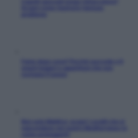
Capelli spezzati lungo l’attaccatura?
Scopri come risolvere l’annoso
problema
Fame dopo cena? Perché succede e 6
snack leggeri e appetitosi che non
rovinano il sonno
Non solo Maldive: scopri i coralli che si
nascondono nel nostro Mediterraneo (e
come proteggerli)