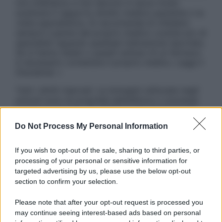
non intendono e non devono in alcun modo
sostituire il rapporto diretto medico-paziente o la
visita specialistica. Si raccomanda di chiedere
sempre il parere del proprio medico curante e/o di
specialisti riguardo qualsiasi indicazione riportata.
Se si hanno dubbi o quesiti sull’uso di un farmaco
è necessario contattare il proprio medico. Leggi il
Disclaimer »
Tutti i diritti riservati. Le immagini utilizzate negli
articoli sono di proprietà dell’editore o concesse
in licenza per l’uso. È vietata la riproduzione non
autorizzata.
Do Not Process My Personal Information
If you wish to opt-out of the sale, sharing to third parties, or
processing of your personal or sensitive information for
Informativa
targeted advertising by us, please use the below opt-out
Privacy Policy
section to confirm your selection.
Cookie Policy
Note Legali
Please note that after your opt-out request is processed you
Preferenze Privacy
may continue seeing interest-based ads based on personal