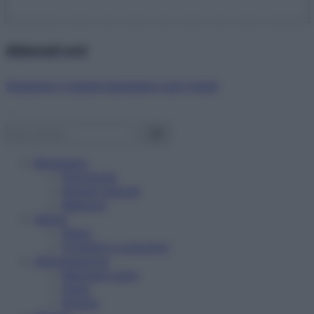
Abbonati ora!
Starbene ti regala benessere ogni mese!
Benessere
Psicologia
Rimedi naturali
Bellezza
Salute
News
Problemi e soluzioni
Alimentazione
Mangiare sano
Diete
Ricette