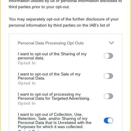
information utilized by us or personal information disclosed to
third parties prior to your opt-out.
You may separately opt-out of the further disclosure of your
personal information by third parties on the IAB’s list of
downstream participants.
Personal Data Processing Opt Outs
This information may also be disclosed by us to third parties
on the IAB’s List of Downstream Participants that may further
I want to opt-out of the Sharing of my
disclose it to other third parties.
personal data.
Opted In
Please note that this website/app uses one or more Google
services and may gather and store information including but
I want to opt-out of the Sale of my
Personal Data.
not limited to your visit or usage behaviour. You may click to
Opted In
grant or deny consent to Google and its third-party tags to
use your data for below specified purposes in below Google
I want to opt-out of processing my
consent section.
Personal Data for Targeted Advertising.
Opted In
I want to opt-out of Collection, Use,
Retention, Sale, and/or Sharing of my
Personal Data that Is Unrelated with the
Purposes for which it was collected.