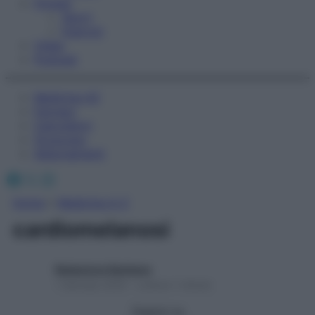
Fitness
Sport
Esercizi
Video
Podcast
Medicina AZ
Farmaci
Calcolatori
Oroscopo
Abbonamenti
Facebook
X
Instagram
Home
»
Medicina A-Z
cardiomelanosi
Redazione Starbene
1 Gennaio 2025 – Lettura 1 minuto
Seguici su