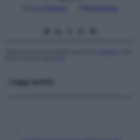
Google
Discover
Fonti preferite
Stato per cui sono presenti depositi di
melanina
nelle
fibre muscolari del
cuore
.
Leggi anche