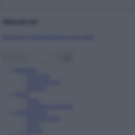
Abbonati ora!
Starbene ti regala benessere ogni mese!
Benessere
Psicologia
Rimedi naturali
Bellezza
Salute
News
Problemi e soluzioni
Alimentazione
Mangiare sano
Diete
Ricette