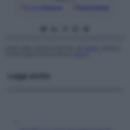
Google
Discover
Fonti preferite
Esame delle variazioni del ritmo del
battito
cardiaco
tramite registrazione grafica a
raggi X
.
Leggi anche