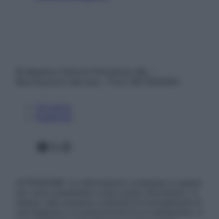
© Belpietro Edizioni Periodiche SRL –
Riproduzione riservata – P.Iva 13673600964
Chi siamo
Pubblicità
Facebook
X
Instagram
ATTENZIONE: Le informazioni contenute in questo
sito sono presentate a solo scopo informativo, in
nessun caso possono costituire la formulazione di
una diagnosi o la prescrizione di un trattamento, e