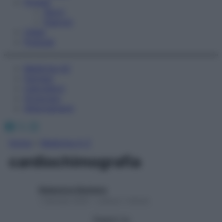
Fitness
Sport
Esercizi
Video
Podcast
Medicina AZ
Farmaci
Calcolatori
Oroscopo
Abbonamenti
Facebook
X
Instagram
Home
»
Medicina A-Z
cardiochimografia
Redazione Starbene
1 Gennaio 2025 – Lettura 1 minuto
Seguici su