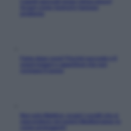
Capelli spezzati lungo l’attaccatura?
Scopri come risolvere l’annoso
problema
Fame dopo cena? Perché succede e 6
snack leggeri e appetitosi che non
rovinano il sonno
Non solo Maldive: scopri i coralli che si
nascondono nel nostro Mediterraneo (e
come proteggerli)