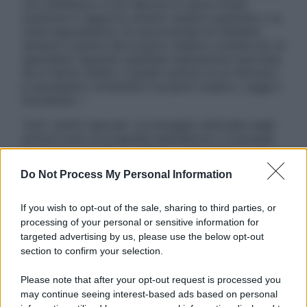
non intendono e non devono in alcun modo
sostituire il rapporto diretto medico-paziente o la
visita specialistica. Si raccomanda di chiedere
sempre il parere del proprio medico curante e/o di
specialisti riguardo qualsiasi indicazione riportata.
Se si hanno dubbi o quesiti sull’uso di un farmaco
è necessario contattare il proprio medico. Leggi il
Disclaimer »
Tutti i diritti riservati. Le immagini utilizzate negli
articoli sono di proprietà dell’editore o concesse
in licenza per l’uso. È vietata la riproduzione non
autorizzata.
Do Not Process My Personal Information
If you wish to opt-out of the sale, sharing to third parties, or
processing of your personal or sensitive information for
Informativa
targeted advertising by us, please use the below opt-out
Privacy Policy
section to confirm your selection.
Cookie Policy
Note Legali
Please note that after your opt-out request is processed you
Preferenze Privacy
may continue seeing interest-based ads based on personal