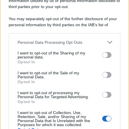
information utilized by us or personal information disclosed to
third parties prior to your opt-out.
You may separately opt-out of the further disclosure of your
personal information by third parties on the IAB’s list of
downstream participants.
Personal Data Processing Opt Outs
This information may also be disclosed by us to third parties
on the IAB’s List of Downstream Participants that may further
I want to opt-out of the Sharing of my
disclose it to other third parties.
personal data.
Opted In
Please note that this website/app uses one or more Google
services and may gather and store information including but
I want to opt-out of the Sale of my
Personal Data.
not limited to your visit or usage behaviour. You may click to
Opted In
grant or deny consent to Google and its third-party tags to
use your data for below specified purposes in below Google
I want to opt-out of processing my
consent section.
Personal Data for Targeted Advertising.
Opted In
I want to opt-out of Collection, Use,
Retention, Sale, and/or Sharing of my
Personal Data that Is Unrelated with the
Purposes for which it was collected.