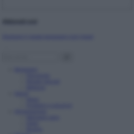
Abbonati ora!
Starbene ti regala benessere ogni mese!
Benessere
Psicologia
Rimedi naturali
Bellezza
Salute
News
Problemi e soluzioni
Alimentazione
Mangiare sano
Diete
Ricette