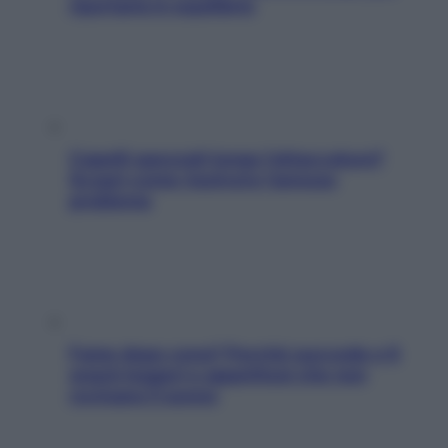
riportarla in equilibrio
Capelli spezzati lungo l’attaccatura?
Scopri come risolvere l’annoso
problema
Fame dopo cena? Perché succede e 6
snack leggeri e appetitosi che non
rovinano il sonno