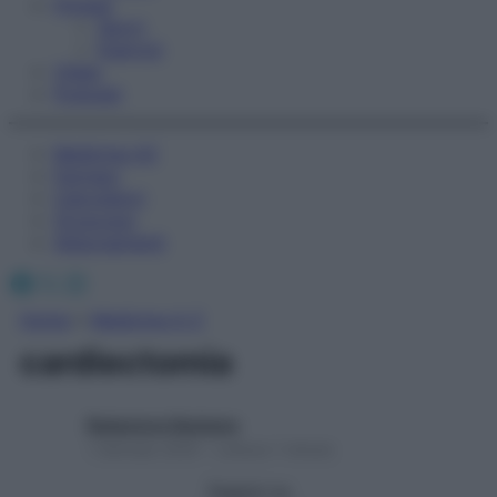
Fitness
Sport
Esercizi
Video
Podcast
Medicina AZ
Farmaci
Calcolatori
Oroscopo
Abbonamenti
Facebook
X
Instagram
Home
»
Medicina A-Z
cardiectomia
Redazione Starbene
1 Gennaio 2025 – Lettura 1 minuto
Seguici su