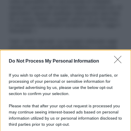
visita specialistica. Si raccomanda di chiedere
sempre il parere del proprio medico curante e/o di
specialisti riguardo qualsiasi indicazione riportata.
Se si hanno dubbi o quesiti sull’uso di un farmaco
è necessario contattare il proprio medico. Leggi il
Disclaimer »
Tutti i diritti riservati. Le immagini utilizzate negli
articoli sono di proprietà dell’editore o concesse
in licenza per l’uso. È vietata la riproduzione non
autorizzata.
Do Not Process My Personal Information
If you wish to opt-out of the sale, sharing to third parties, or
processing of your personal or sensitive information for
Informativa
targeted advertising by us, please use the below opt-out
Privacy Policy
section to confirm your selection.
Cookie Policy
Note Legali
Please note that after your opt-out request is processed you
Preferenze Privacy
may continue seeing interest-based ads based on personal
information utilized by us or personal information disclosed to
third parties prior to your opt-out.