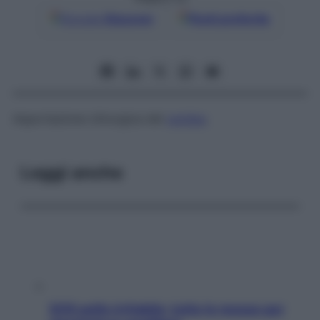
Google
Discover
Fonti preferite
Asportazione chirurgica del
cardias
.
Leggi anche
SOS pelle irritabile: tutte le mosse per