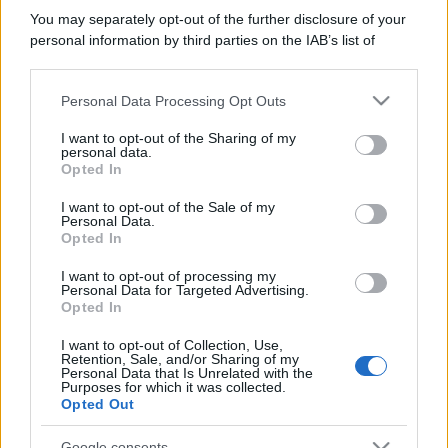
You may separately opt-out of the further disclosure of your
personal information by third parties on the IAB’s list of
downstream participants.
Personal Data Processing Opt Outs
This information may also be disclosed by us to third parties
on the IAB’s List of Downstream Participants that may further
I want to opt-out of the Sharing of my
disclose it to other third parties.
personal data.
Opted In
Please note that this website/app uses one or more Google
services and may gather and store information including but
I want to opt-out of the Sale of my
Personal Data.
not limited to your visit or usage behaviour. You may click to
Opted In
grant or deny consent to Google and its third-party tags to
use your data for below specified purposes in below Google
I want to opt-out of processing my
consent section.
Personal Data for Targeted Advertising.
Opted In
I want to opt-out of Collection, Use,
Retention, Sale, and/or Sharing of my
Personal Data that Is Unrelated with the
Purposes for which it was collected.
Opted Out
Google consents