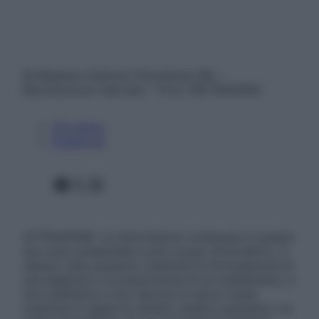
© Belpietro Edizioni Periodiche SRL –
Riproduzione riservata – P.Iva 13673600964
Chi siamo
Pubblicità
Facebook
X
Instagram
ATTENZIONE: Le informazioni contenute in questo
sito sono presentate a solo scopo informativo, in
nessun caso possono costituire la formulazione di
una diagnosi o la prescrizione di un trattamento, e
non intendono e non devono in alcun modo
sostituire il rapporto diretto medico-paziente o la