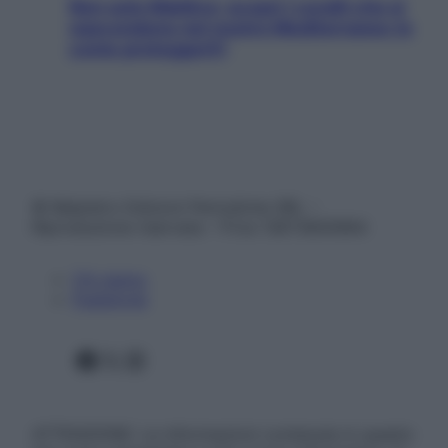
Non solo Maldive: scopri i coralli che si
nascondono nel nostro Mediterraneo (e
come proteggerli)
© Belpietro Edizioni Periodiche SRL –
Riproduzione riservata – P.Iva 13673600964
Chi siamo
Pubblicità
Facebook
X
Instagram
ATTENZIONE: Le informazioni contenute in questo