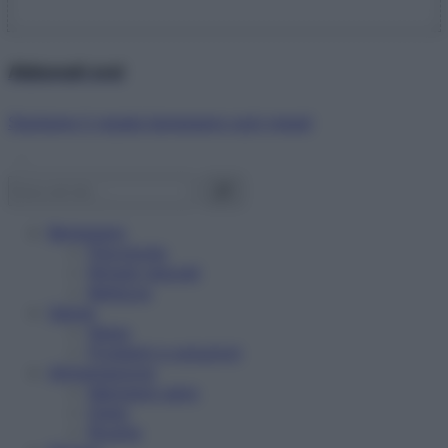
Abbonati ora!
Starbene ti regala benessere ogni mese!
Benessere
Psicologia
Rimedi naturali
Bellezza
Salute
News
Problemi e soluzioni
Alimentazione
Mangiare sano
Diete
Ricette