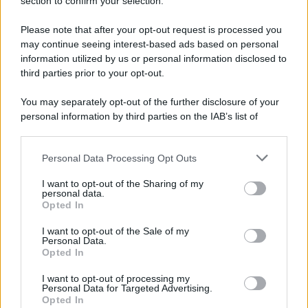
Note Legali
section to confirm your selection.
Preferenze Privacy
Please note that after your opt-out request is processed you
may continue seeing interest-based ads based on personal
information utilized by us or personal information disclosed to
third parties prior to your opt-out.
You may separately opt-out of the further disclosure of your
personal information by third parties on the IAB’s list of
downstream participants.
Personal Data Processing Opt Outs
This information may also be disclosed by us to third parties
on the IAB’s List of Downstream Participants that may further
I want to opt-out of the Sharing of my
disclose it to other third parties.
personal data.
Opted In
Please note that this website/app uses one or more Google
services and may gather and store information including but
I want to opt-out of the Sale of my
Personal Data.
not limited to your visit or usage behaviour. You may click to
Opted In
grant or deny consent to Google and its third-party tags to
use your data for below specified purposes in below Google
I want to opt-out of processing my
consent section.
Personal Data for Targeted Advertising.
Opted In