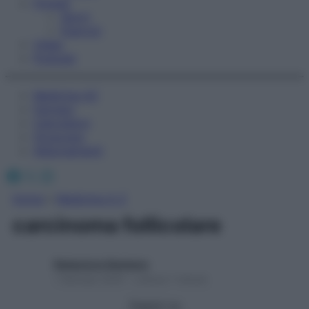
Fitness
Sport
Esercizi
Video
Podcast
Medicina AZ
Farmaci
Calcolatori
Oroscopo
Abbonamenti
Facebook
X
Instagram
Home
»
Medicina A-Z
carcinoma follicolare
Redazione Starbene
1 Gennaio 2025 – Lettura 1 minuto
Seguici su