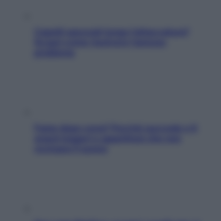
Capelli spezzati lungo l’attaccatura?
Scopri come risolvere l’annoso
problema
Fame dopo cena? Perché succede e 6
snack leggeri e appetitosi che non
rovinano il sonno