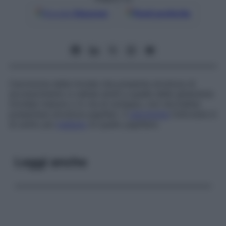
Google
Discover
Fonti preferite
Carcinoma della tiroide che presenta strutture di
accrescimento e cellule simili a quelle delle ghiandole
tiroidee mature o in via di sviluppo; non dovrebbe
presentare strutture papillari. Il
carcinoma
follicolare è
di solito più
maligno
di quello papillare.
Leggi anche