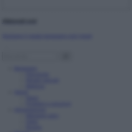
Abbonati ora!
Starbene ti regala benessere ogni mese!
Benessere
Psicologia
Rimedi naturali
Bellezza
Salute
News
Problemi e soluzioni
Alimentazione
Mangiare sano
Diete
Ricette