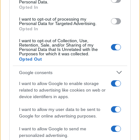
Personal Data.
not limited to your visit or usage behaviour. You may click to
Opted In
grant or deny consent to Google and its third-party tags to
use your data for below specified purposes in below Google
I want to opt-out of processing my
consent section.
Personal Data for Targeted Advertising.
Opted In
I want to opt-out of Collection, Use,
Retention, Sale, and/or Sharing of my
Personal Data that Is Unrelated with the
Purposes for which it was collected.
Opted Out
Google consents
I want to allow Google to enable storage
related to advertising like cookies on web or
device identifiers in apps.
I want to allow my user data to be sent to
Google for online advertising purposes.
I want to allow Google to send me
personalized advertising.