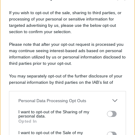
Informativa
Privacy Policy
If you wish to opt-out of the sale, sharing to third parties, or
Cookie Policy
processing of your personal or sensitive information for
Note Legali
targeted advertising by us, please use the below opt-out
Preferenze Privacy
section to confirm your selection.
Please note that after your opt-out request is processed you
may continue seeing interest-based ads based on personal
information utilized by us or personal information disclosed to
third parties prior to your opt-out.
You may separately opt-out of the further disclosure of your
personal information by third parties on the IAB’s list of
downstream participants.
Personal Data Processing Opt Outs
This information may also be disclosed by us to third parties
on the IAB’s List of Downstream Participants that may further
I want to opt-out of the Sharing of my
disclose it to other third parties.
personal data.
Opted In
Please note that this website/app uses one or more Google
services and may gather and store information including but
I want to opt-out of the Sale of my