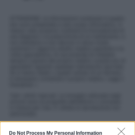
ATTENZIONE: Le informazioni contenute in questo
sito sono presentate a solo scopo informativo, in
nessun caso possono costituire la formulazione di
una diagnosi o la prescrizione di un trattamento, e
non intendono e non devono in alcun modo
sostituire il rapporto diretto medico-paziente o la
visita specialistica. Si raccomanda di chiedere
sempre il parere del proprio medico curante e/o di
specialisti riguardo qualsiasi indicazione riportata.
Se si hanno dubbi o quesiti sull’uso di un farmaco
è necessario contattare il proprio medico. Leggi il
Disclaimer »
Tutti i diritti riservati. Le immagini utilizzate negli
articoli sono di proprietà dell’editore o concesse
in licenza per l’uso. È vietata la riproduzione non
autorizzata.
Do Not Process My Personal Information