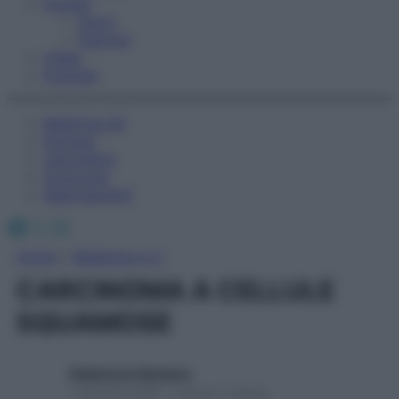
Fitness
Sport
Esercizi
Video
Podcast
Medicina AZ
Farmaci
Calcolatori
Oroscopo
Abbonamenti
Facebook
X
Instagram
Home
»
Medicina A-Z
CARCINOMA A CELLULE
SQUAMOSE
Redazione Starbene
1 Gennaio 2025 – Lettura 1 minuto