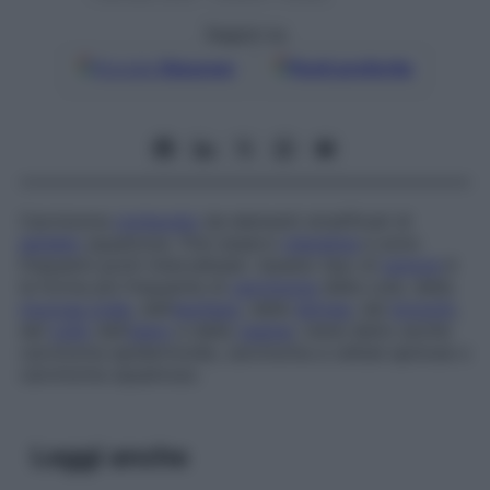
Seguici su
Google
Discover
Fonti preferite
Carcinoma
composto
da elementi stratificati di
epitelio
squamoso. Può esservi
cheratina
e sono
frequenti ponti intercellulari. Questo tipo di
tumore
è
la forma più frequente di
carcinoma
della cute, della
mucosa orale
, dell’
esofago
, della
laringe
, dei
bronchi
,
del
collo
dell’
utero
e della
vagina
; viene detto anche
carcinoma epidermoide
,
carcinoma a cellule spinose
o
carcinoma squamoso
.
Leggi anche