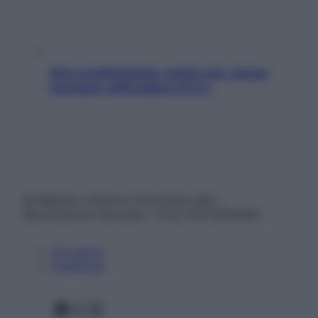
Aria condizionata: usala così, senza
rischiare raffreddore & Co.
© Belpietro Edizioni Periodiche SRL –
Riproduzione riservata – P.Iva 13673600964
Chi siamo
Pubblicità
Facebook
X
Instagram