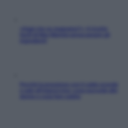
«Oggi che se magnamo?»: 4 ricette
facili di Max Mariola senza pesare gli
ingredienti
Perché la pressione con il caldo scende
e sale all’improvviso: cosa succede alle
donne e cosa fare subito