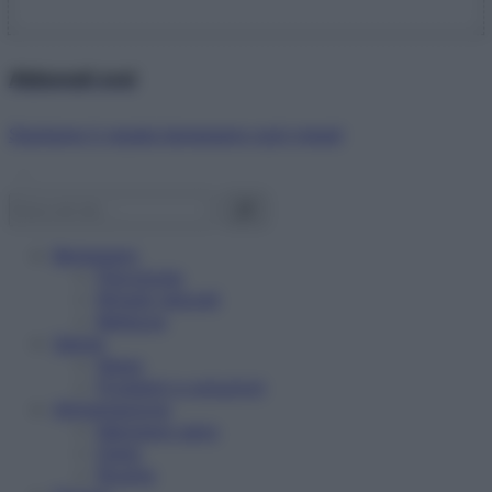
Abbonati ora!
Starbene ti regala benessere ogni mese!
Benessere
Psicologia
Rimedi naturali
Bellezza
Salute
News
Problemi e soluzioni
Alimentazione
Mangiare sano
Diete
Ricette