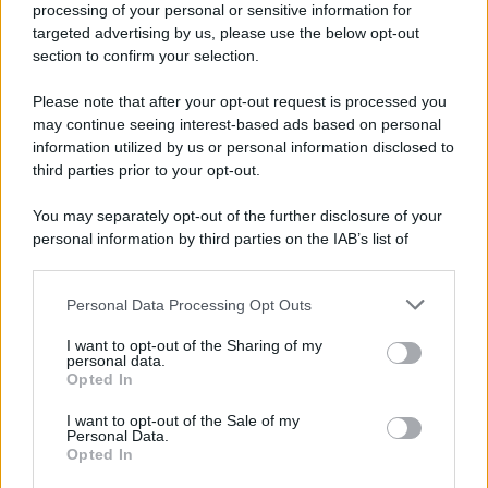
processing of your personal or sensitive information for
Cookie Policy
targeted advertising by us, please use the below opt-out
Note Legali
section to confirm your selection.
Preferenze Privacy
Please note that after your opt-out request is processed you
may continue seeing interest-based ads based on personal
information utilized by us or personal information disclosed to
third parties prior to your opt-out.
You may separately opt-out of the further disclosure of your
personal information by third parties on the IAB’s list of
downstream participants.
Personal Data Processing Opt Outs
This information may also be disclosed by us to third parties
on the IAB’s List of Downstream Participants that may further
I want to opt-out of the Sharing of my
disclose it to other third parties.
personal data.
Opted In
Please note that this website/app uses one or more Google
services and may gather and store information including but
I want to opt-out of the Sale of my
Personal Data.
not limited to your visit or usage behaviour. You may click to
Opted In
grant or deny consent to Google and its third-party tags to
use your data for below specified purposes in below Google