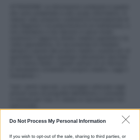
ATTENZIONE: Le informazioni contenute in questo
sito sono presentate a solo scopo informativo, in
nessun caso possono costituire la formulazione di
una diagnosi o la prescrizione di un trattamento, e
non intendono e non devono in alcun modo
sostituire il rapporto diretto medico-paziente o la
visita specialistica. Si raccomanda di chiedere
sempre il parere del proprio medico curante e/o di
specialisti riguardo qualsiasi indicazione riportata.
Se si hanno dubbi o quesiti sull’uso di un farmaco
è necessario contattare il proprio medico. Leggi il
Disclaimer »
Tutti i diritti riservati. Le immagini utilizzate negli
articoli sono di proprietà dell’editore o concesse
in licenza per l’uso. È vietata la riproduzione non
autorizzata.
Do Not Process My Personal Information
Informativa
If you wish to opt-out of the sale, sharing to third parties, or
Privacy Policy