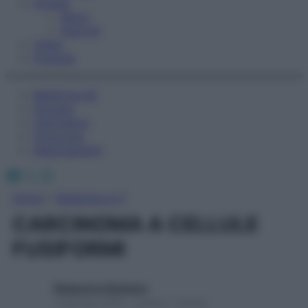
Fitness
Sport
Esercizi
Video
Podcast
Medicina AZ
Farmaci
Calcolatori
Oroscopo
Abbonamenti
Facebook
X
Instagram
Home
»
Medicina A-Z
CARCINOMA A CELLULE
FUSIFORMI
Redazione Starbene
1 Gennaio 2025 – Lettura 1 minuto