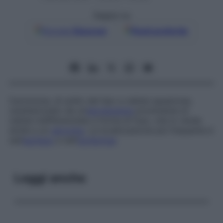
Seguici su
Google
Discover
Fonti preferite
Carcinoma, di solito del tipo a cellule squamose,
caratterizzato da un’
escrescenza
prominente di
cellule indifferenziate a forma di fuso, che lo rende
simile a un
sarcoma
. La localizzazione più frequente è
nell’
esofago
e nell’
ipofaringe
.
Leggi anche