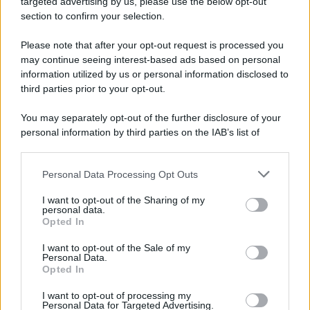
targeted advertising by us, please use the below opt-out
Note Legali
section to confirm your selection.
Preferenze Privacy
Please note that after your opt-out request is processed you
may continue seeing interest-based ads based on personal
information utilized by us or personal information disclosed to
third parties prior to your opt-out.
You may separately opt-out of the further disclosure of your
personal information by third parties on the IAB’s list of
downstream participants.
Personal Data Processing Opt Outs
This information may also be disclosed by us to third parties
on the IAB’s List of Downstream Participants that may further
I want to opt-out of the Sharing of my
disclose it to other third parties.
personal data.
Opted In
Please note that this website/app uses one or more Google
services and may gather and store information including but
I want to opt-out of the Sale of my
Personal Data.
not limited to your visit or usage behaviour. You may click to
Opted In
grant or deny consent to Google and its third-party tags to
use your data for below specified purposes in below Google
I want to opt-out of processing my
consent section.
Personal Data for Targeted Advertising.