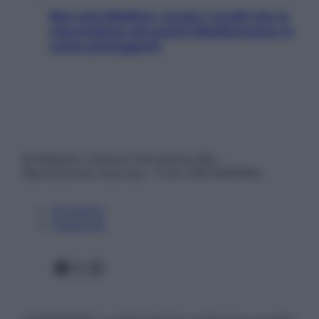
Non solo Maldive: scopri i coralli che si
nascondono nel nostro Mediterraneo (e
come proteggerli)
© Belpietro Edizioni Periodiche SRL –
Riproduzione riservata – P.Iva 13673600964
Chi siamo
Pubblicità
Facebook
X
Instagram