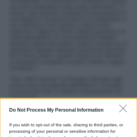
ATTENZIONE: Le informazioni contenute in questo
sito sono presentate a solo scopo informativo, in
nessun caso possono costituire la formulazione di
una diagnosi o la prescrizione di un trattamento, e
non intendono e non devono in alcun modo
sostituire il rapporto diretto medico-paziente o la
visita specialistica. Si raccomanda di chiedere
sempre il parere del proprio medico curante e/o di
specialisti riguardo qualsiasi indicazione riportata.
Se si hanno dubbi o quesiti sull’uso di un farmaco
è necessario contattare il proprio medico. Leggi il
Disclaimer »
Tutti i diritti riservati. Le immagini utilizzate negli
articoli sono di proprietà dell’editore o concesse
in licenza per l’uso. È vietata la riproduzione non
autorizzata.
Do Not Process My Personal Information
Informativa
If you wish to opt-out of the sale, sharing to third parties, or
Privacy Policy
processing of your personal or sensitive information for
Cookie Policy