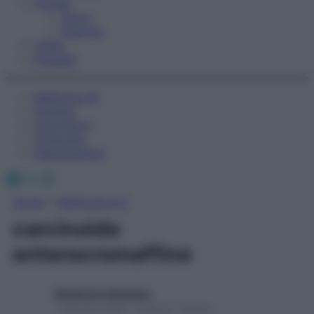
Fitness
Sport
Esercizi
Video
Podcast
Medicina AZ
Farmaci
Calcolatori
Oroscopo
Abbonamenti
Facebook
X
Instagram
Home
»
Medicina A-Z
carcinoide
enterocromaffine
Redazione Starbene
1 Gennaio 2025 – Lettura 1 minuto