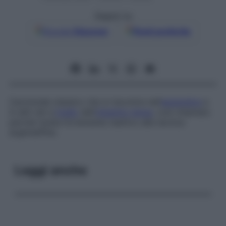
Seguici su
Google
Discover
Fonti preferite
Carcinoide classico che si riscontra nell’
appendice
e
in altri siti a
livello
dell’
intestino tenue
, così chiamato
perché risulta fortemente reattivo alla tecnica
argentaffine.
Leggi anche