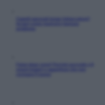
Capelli spezzati lungo l’attaccatura?
Scopri come risolvere l’annoso
problema
Fame dopo cena? Perché succede e 6
snack leggeri e appetitosi che non
rovinano il sonno