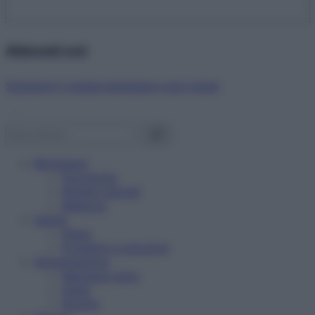
Abbonati ora!
Starbene ti regala benessere ogni mese!
Benessere
Psicologia
Rimedi naturali
Bellezza
Salute
News
Problemi e soluzioni
Alimentazione
Mangiare sano
Diete
Ricette