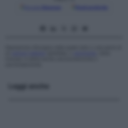
Google
Discover
Fonti preferite
Operazione chirurgica nella quale tutto o una parte di
un
tumore
maligno
epiteliale, o
carcinoma
, viene
rimosso; è detta anche
carcinomectomia
o
carcinosectomia
.
Leggi anche