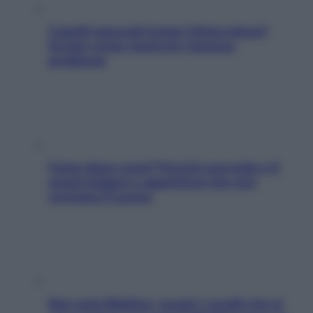
Capelli spezzati lungo l’attaccatura?
Scopri come risolvere l’annoso
problema
Fame dopo cena? Perché succede e 6
snack leggeri e appetitosi che non
rovinano il sonno
Non solo Maldive: scopri i coralli che si