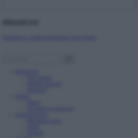
Abbonati ora!
Starbene ti regala benessere ogni mese!
Benessere
Psicologia
Rimedi naturali
Bellezza
Salute
News
Problemi e soluzioni
Alimentazione
Mangiare sano
Diete
Ricette