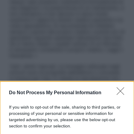
nessun caso possono costituire la formulazione di
una diagnosi o la prescrizione di un trattamento, e
non intendono e non devono in alcun modo
sostituire il rapporto diretto medico-paziente o la
visita specialistica. Si raccomanda di chiedere
sempre il parere del proprio medico curante e/o di
specialisti riguardo qualsiasi indicazione riportata.
Se si hanno dubbi o quesiti sull’uso di un farmaco
è necessario contattare il proprio medico. Leggi il
Disclaimer »
Tutti i diritti riservati. Le immagini utilizzate negli
articoli sono di proprietà dell’editore o concesse
in licenza per l’uso. È vietata la riproduzione non
autorizzata.
Do Not Process My Personal Information
If you wish to opt-out of the sale, sharing to third parties, or
Informativa
processing of your personal or sensitive information for
Privacy Policy
targeted advertising by us, please use the below opt-out
Cookie Policy
section to confirm your selection.
Note Legali