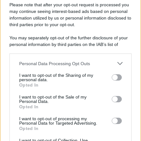
Preferenze Privacy
Please note that after your opt-out request is processed you
may continue seeing interest-based ads based on personal
information utilized by us or personal information disclosed to
third parties prior to your opt-out.
You may separately opt-out of the further disclosure of your
personal information by third parties on the IAB’s list of
downstream participants.
Personal Data Processing Opt Outs
This information may also be disclosed by us to third parties
on the IAB’s List of Downstream Participants that may further
I want to opt-out of the Sharing of my
disclose it to other third parties.
personal data.
Opted In
Please note that this website/app uses one or more Google
services and may gather and store information including but
I want to opt-out of the Sale of my
Personal Data.
not limited to your visit or usage behaviour. You may click to
Opted In
grant or deny consent to Google and its third-party tags to
use your data for below specified purposes in below Google
I want to opt-out of processing my
consent section.
Personal Data for Targeted Advertising.
Opted In
I want to opt-out of Collection, Use,