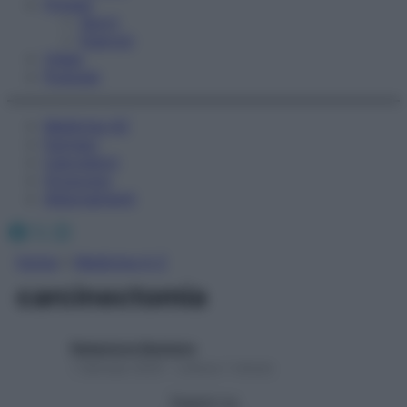
Fitness
Sport
Esercizi
Video
Podcast
Medicina AZ
Farmaci
Calcolatori
Oroscopo
Abbonamenti
Facebook
X
Instagram
Home
»
Medicina A-Z
carcinectomia
Redazione Starbene
1 Gennaio 2025 – Lettura 1 minuto
Seguici su