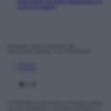
nascondono nel nostro Mediterraneo (e
come proteggerli)
© Belpietro Edizioni Periodiche SRL –
Riproduzione riservata – P.Iva 13673600964
Chi siamo
Pubblicità
Facebook
X
Instagram
ATTENZIONE: Le informazioni contenute in questo
sito sono presentate a solo scopo informativo, in