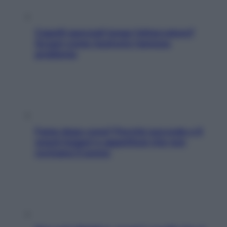
Capelli spezzati lungo l’attaccatura?
Scopri come risolvere l’annoso
problema
Fame dopo cena? Perché succede e 6
snack leggeri e appetitosi che non
rovinano il sonno