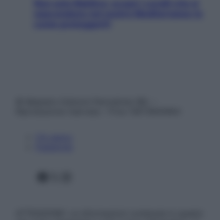
Non solo Maldive: scopri i coralli che si
nascondono nel nostro Mediterraneo (e
come proteggerli)
© Belpietro Edizioni Periodiche SRL –
Riproduzione riservata – P.Iva 13673600964
Chi siamo
Pubblicità
Facebook
X
Instagram
ATTENZIONE: Le informazioni contenute in questo