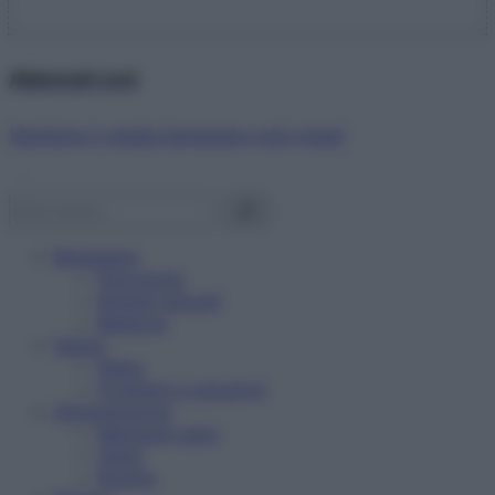
Abbonati ora!
Starbene ti regala benessere ogni mese!
Benessere
Psicologia
Rimedi naturali
Bellezza
Salute
News
Problemi e soluzioni
Alimentazione
Mangiare sano
Diete
Ricette