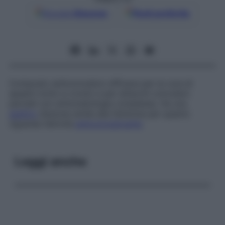
Google
Discover
Fonti preferite
Composto anticonvulsivo efficace per la cura di
spasmi tonici e cronici e per attacchi convulsivi
parziali con sintomatologia complessa. Ha uno
spettro
d’azione simile alla fenitoina per quanto
riguarda l’attività
anticonvulsivante
.
Leggi anche