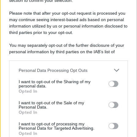
Note Legali
section to confirm your selection.
Preferenze Privacy
Please note that after your opt-out request is processed you
may continue seeing interest-based ads based on personal
information utilized by us or personal information disclosed to
third parties prior to your opt-out.
You may separately opt-out of the further disclosure of your
personal information by third parties on the IAB’s list of
downstream participants.
Personal Data Processing Opt Outs
This information may also be disclosed by us to third parties
on the IAB’s List of Downstream Participants that may further
I want to opt-out of the Sharing of my
disclose it to other third parties.
personal data.
Opted In
Please note that this website/app uses one or more Google
services and may gather and store information including but
I want to opt-out of the Sale of my
Personal Data.
not limited to your visit or usage behaviour. You may click to
Opted In
grant or deny consent to Google and its third-party tags to
use your data for below specified purposes in below Google
I want to opt-out of processing my
consent section.
Personal Data for Targeted Advertising.
Opted In