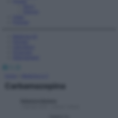
Fitness
Sport
Esercizi
Video
Podcast
Medicina AZ
Farmaci
Calcolatori
Oroscopo
Abbonamenti
Facebook
X
Instagram
Home
»
Medicina A-Z
Carbamazepina
Redazione Starbene
1 Gennaio 2025 – Lettura 1 minuto
Seguici su