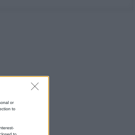
sonal or
ection to
nterest-
closed to