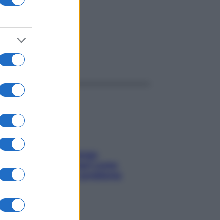
ggi anche
Capelli spezzati lungo
l’attaccatura? Scopri come
risolvere l’annoso problema