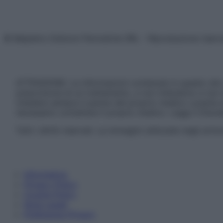
© Belpietro Edizioni Periodiche SRL – Riproduzione riser
ATTENZIONE: Le informazioni contenute in questo sito 
prescrizione di un trattamento, e non intendono e non 
chiedere sempre il parere del proprio medico curante e/o
necessario contattare il proprio medico. Leggi il Discl
Tutti i diritti riservati. Le immagini utilizzate negli ar
Informativa
Privacy Policy
Cookie Policy
Note Legali
Preferenze Privacy