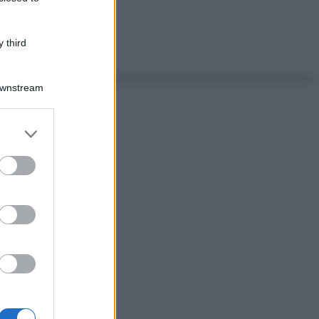
 third
Downstream
er and store
to grant or
ed purposes