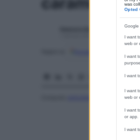
caramifen ed
was col
Opted 
Google 
Redazione Starbene
1 Gennaio 2025 – Lettura 1 minuto
I want t
web or d
Google
Discover
Fon
Seguici su
I want t
purpose
I want 
I want t
Composto
anticolinergico
usato nel contr
web or d
I want t
or app.
I want t