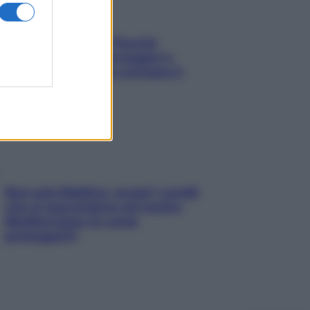
Fame dopo cena? Perché
succede e 6 snack leggeri e
appetitosi che non rovinano il
sonno
Non solo Maldive: scopri i coralli
che si nascondono nel nostro
Mediterraneo (e come
proteggerli)