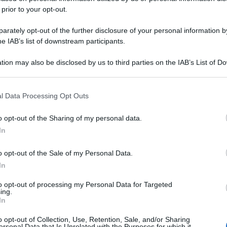
 prior to your opt-out.
rately opt-out of the further disclosure of your personal information by
he IAB’s list of downstream participants.
tion may also be disclosed by us to third parties on the IAB’s List of 
 that may further disclose it to other third parties.
 that this website/app uses one or more Google services and may gath
l Data Processing Opt Outs
including but not limited to your visit or usage behaviour. You may click 
 to Google and its third-party tags to use your data for below specifi
o opt-out of the Sharing of my personal data.
ogle consent section.
In
o opt-out of the Sale of my Personal Data.
In
to opt-out of processing my Personal Data for Targeted
ing.
In
o opt-out of Collection, Use, Retention, Sale, and/or Sharing
ersonal Data that Is Unrelated with the Purposes for which it