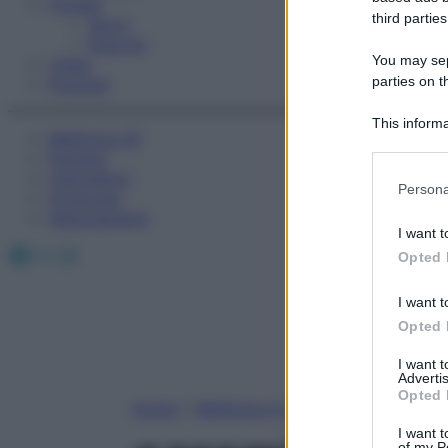
Fitness
third parties
Sport
Esercizi
You may sepa
Video
parties on t
Podcast
This informa
Medicina AZ
Participants
Farmaci
Calcolatori
Please note
Persona
Oroscopo
information 
Abbonamenti
deny consent
I want t
in below Go
Facebook
X
Instagram
Opted 
I want t
Opted 
I want 
Advertis
Opted 
Home
»
Medicina A-Z
I want t
of my P