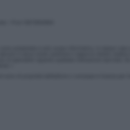
vata – P.Iva 13673600964
sono presentate a solo scopo informativo, in nessun caso p
devono in alcun modo sostituire il rapporto diretto medico-p
 di specialisti riguardo qualsiasi indicazione riportata. Se
aimer »
ticoli sono di proprietà dell’editore o concesse in licenza per 