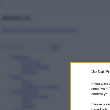
Abbonati ora!
Starbene ti regala benessere ogni mese!
Benessere
Psicologia
Rimedi naturali
Bellezza
Do Not Pr
Salute
News
If you wish 
Problemi e soluzioni
sensitive in
Alimentazione
confirm your
Mangiare sano
Diete
Please note
Ricette
based ads b