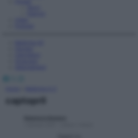
Fitness
Sport
Esercizi
Video
Podcast
Medicina AZ
Farmaci
Calcolatori
Oroscopo
Abbonamenti
Facebook
X
Instagram
Home
»
Medicina A-Z
captopril
Redazione Starbene
1 Gennaio 2025 – Lettura 1 minuto
Seguici su