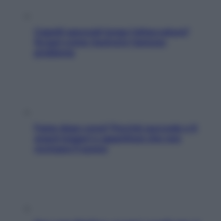
Capelli spezzati lungo l’attaccatura?
Scopri come risolvere l’annoso
problema
Fame dopo cena? Perché succede e 6
snack leggeri e appetitosi che non
rovinano il sonno