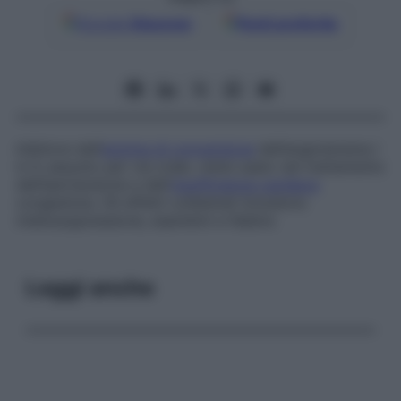
Google
Discover
Fonti preferite
Inibitore dell’
enzima di conversione
dell’angiotensina I
in II; assunto per via orale, viene usato nel trattamento
dell’ipertensione e dell’
insufficienza cardiaca
congestizia. Gli effetti collaterali includono
mielosoppressione, esantemi e febbre.
Leggi anche