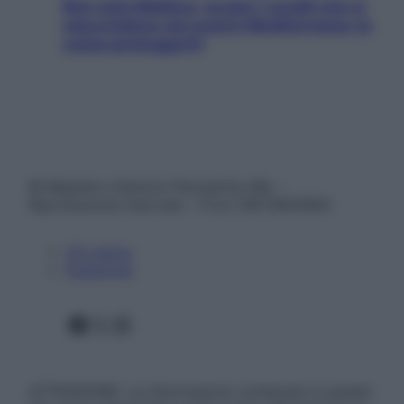
Non solo Maldive: scopri i coralli che si
nascondono nel nostro Mediterraneo (e
come proteggerli)
© Belpietro Edizioni Periodiche SRL –
Riproduzione riservata – P.Iva 13673600964
Chi siamo
Pubblicità
Facebook
X
Instagram
ATTENZIONE: Le informazioni contenute in questo