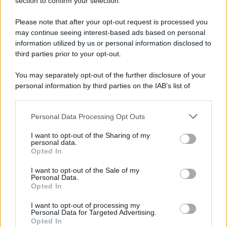
Note Legali
section to confirm your selection.
Preferenze Privacy
Please note that after your opt-out request is processed you
may continue seeing interest-based ads based on personal
information utilized by us or personal information disclosed to
third parties prior to your opt-out.
You may separately opt-out of the further disclosure of your
personal information by third parties on the IAB’s list of
downstream participants.
Personal Data Processing Opt Outs
This information may also be disclosed by us to third parties
on the IAB’s List of Downstream Participants that may further
I want to opt-out of the Sharing of my
disclose it to other third parties.
personal data.
Opted In
Please note that this website/app uses one or more Google
services and may gather and store information including but
I want to opt-out of the Sale of my
Personal Data.
not limited to your visit or usage behaviour. You may click to
Opted In
grant or deny consent to Google and its third-party tags to
use your data for below specified purposes in below Google
I want to opt-out of processing my
consent section.
Personal Data for Targeted Advertising.
Opted In