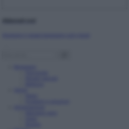
Abbonati ora!
Starbene ti regala benessere ogni mese!
Benessere
Psicologia
Rimedi naturali
Bellezza
Salute
News
Problemi e soluzioni
Alimentazione
Mangiare sano
Diete
Ricette