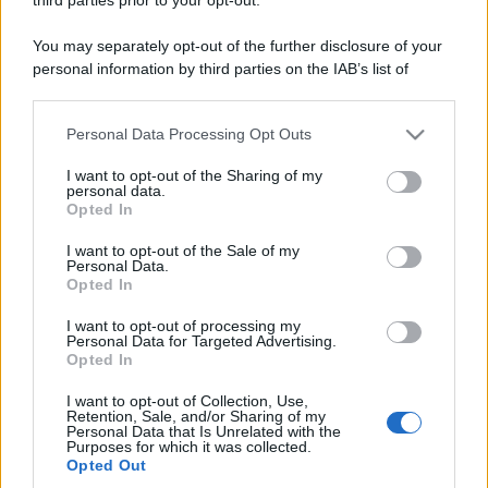
You may separately opt-out of the further disclosure of your
personal information by third parties on the IAB’s list of
downstream participants.
Personal Data Processing Opt Outs
This information may also be disclosed by us to third parties
on the IAB’s List of Downstream Participants that may further
I want to opt-out of the Sharing of my
disclose it to other third parties.
personal data.
Opted In
Please note that this website/app uses one or more Google
services and may gather and store information including but
I want to opt-out of the Sale of my
Personal Data.
not limited to your visit or usage behaviour. You may click to
Opted In
grant or deny consent to Google and its third-party tags to
use your data for below specified purposes in below Google
I want to opt-out of processing my
consent section.
Personal Data for Targeted Advertising.
Opted In
I want to opt-out of Collection, Use,
Retention, Sale, and/or Sharing of my
Personal Data that Is Unrelated with the
Purposes for which it was collected.
Opted Out