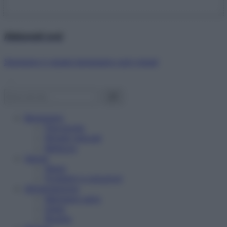
Abbonati ora!
Starbene ti regala benessere ogni mese!
Benessere
Psicologia
Rimedi naturali
Bellezza
Salute
News
Problemi e soluzioni
Alimentazione
Mangiare sano
Diete
Ricette