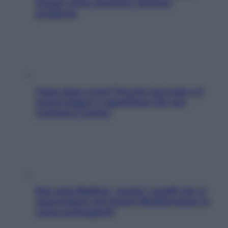
Scopri come risolvere l’annoso
problema
Fame dopo cena? Perché succede e 6
snack leggeri e appetitosi che non
rovinano il sonno
Non solo Maldive: scopri i coralli che si
nascondono nel nostro Mediterraneo (e
come proteggerli)