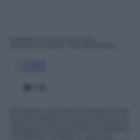
© Belpietro Edizioni Periodiche SRL –
Riproduzione riservata – P.Iva 13673600964
Chi siamo
Pubblicità
Facebook
X
Instagram
ATTENZIONE: Le informazioni contenute in questo
sito sono presentate a solo scopo informativo, in
nessun caso possono costituire la formulazione di
una diagnosi o la prescrizione di un trattamento, e
non intendono e non devono in alcun modo