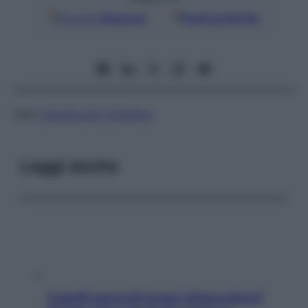
Google
Discover
Fonti preferite
Vedi
Capsula del cristallino
Leggi anche
Capelli spezzati lungo l’attaccatura?