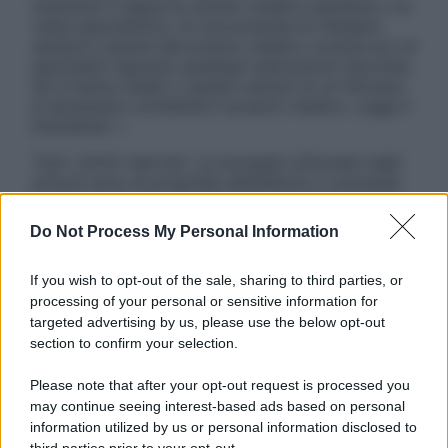
sostituire il rapporto diretto medico-paziente o la
visita specialistica. Si raccomanda di chiedere
sempre il parere del proprio medico curante e/o di
specialisti riguardo qualsiasi indicazione riportata.
Se si hanno dubbi o quesiti sull’uso di un farmaco
è necessario contattare il proprio medico. Leggi il
Disclaimer »
Tutti i diritti riservati. Le immagini utilizzate negli
articoli sono di proprietà dell’editore o concesse
in licenza per l’uso. È vietata la riproduzione non
autorizzata.
Do Not Process My Personal Information
If you wish to opt-out of the sale, sharing to third parties, or
processing of your personal or sensitive information for
Informativa
targeted advertising by us, please use the below opt-out
Privacy Policy
section to confirm your selection.
Cookie Policy
Note Legali
Please note that after your opt-out request is processed you
Preferenze Privacy
may continue seeing interest-based ads based on personal
information utilized by us or personal information disclosed to
third parties prior to your opt-out.