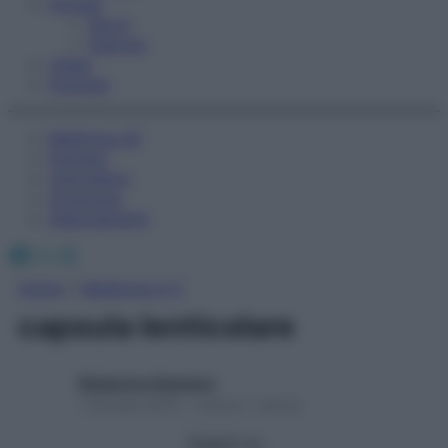
Fitness
Sport
Esercizi
Video
Podcast
Medicina AZ
Farmaci
Calcolatori
Oroscopo
Abbonamenti
Facebook
X
Instagram
Home
»
Medicina A-Z
capsula lenticolare
Redazione Starbene
1 Gennaio 2025 – Lettura 1 minuto
Seguici su