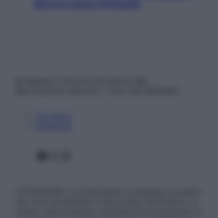
davvero senza stressarla
© Belpietro Edizioni Periodiche SRL –
Riproduzione riservata – P.Iva 13673600964
Chi siamo
Pubblicità
Facebook
X
Instagram
ATTENZIONE: Le informazioni contenute in questo
sito sono presentate a solo scopo informativo, in
nessun caso possono costituire la formulazione di