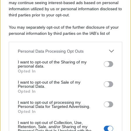
may continue seeing interest-based ads based on personal
information utilized by us or personal information disclosed to
third parties prior to your opt-out.
You may separately opt-out of the further disclosure of your
personal information by third parties on the IAB’s list of
downstream participants.
Personal Data Processing Opt Outs
This information may also be disclosed by us to third parties
on the IAB’s List of Downstream Participants that may further
I want to opt-out of the Sharing of my
disclose it to other third parties.
personal data.
Opted In
Please note that this website/app uses one or more Google
services and may gather and store information including but
I want to opt-out of the Sale of my
Personal Data.
not limited to your visit or usage behaviour. You may click to
Opted In
grant or deny consent to Google and its third-party tags to
use your data for below specified purposes in below Google
I want to opt-out of processing my
consent section.
Personal Data for Targeted Advertising.
Opted In
I want to opt-out of Collection, Use,
Retention, Sale, and/or Sharing of my
Personal Data that Is Unrelated with the