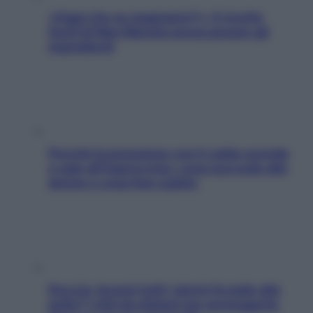
«Oggi che se magnamo?»: 4 ricette
facili di Max Mariola senza pesare gli
ingredienti
Perché la pressione con il caldo scende
e sale all’improvviso: cosa succede alle
donne e cosa fare subito
Doccia, lavarsi tutti i giorni fa male alla
pelle? I miti da sfatare per proteggerla