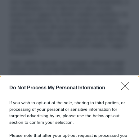
una diagnosi o la prescrizione di un trattamento, e
non intendono e non devono in alcun modo
sostituire il rapporto diretto medico-paziente o la
visita specialistica. Si raccomanda di chiedere
sempre il parere del proprio medico curante e/o di
specialisti riguardo qualsiasi indicazione riportata.
Se si hanno dubbi o quesiti sull’uso di un farmaco
è necessario contattare il proprio medico. Leggi il
Disclaimer »
Tutti i diritti riservati. Le immagini utilizzate negli
articoli sono di proprietà dell’editore o concesse
in licenza per l’uso. È vietata la riproduzione non
autorizzata.
Do Not Process My Personal Information
If you wish to opt-out of the sale, sharing to third parties, or
Informativa
processing of your personal or sensitive information for
Privacy Policy
targeted advertising by us, please use the below opt-out
Cookie Policy
section to confirm your selection.
Note Legali
Preferenze Privacy
Please note that after your opt-out request is processed you