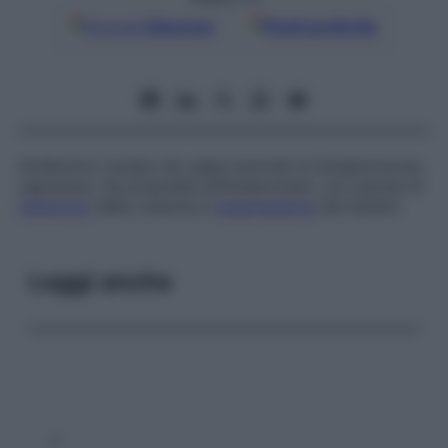
Google
Discover
Fonti preferite
Antibiotico isolato da ceppi anomali di
Streptomyces
capreolus.
Ha proprietà antitubercolari, con azione di
inibizione
della crescita e
soppressione
dei batteri.
Leggi anche