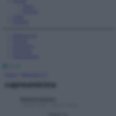
Fitness
Sport
Esercizi
Video
Podcast
Medicina AZ
Farmaci
Calcolatori
Oroscopo
Abbonamenti
Facebook
X
Instagram
Home
»
Medicina A-Z
capreomicina
Redazione Starbene
1 Gennaio 2025 – Lettura 1 minuto
Seguici su