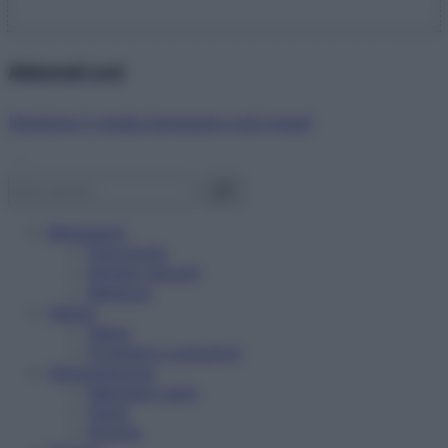
Abbonati ora!
Starbene ti regala benessere ogni mese!
Benessere
Psicologia
Rimedi naturali
Bellezza
Salute
News
Problemi e soluzioni
Alimentazione
Mangiare sano
Diete
Ricette