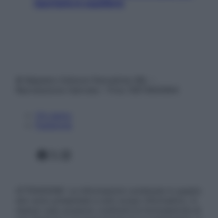
riportarla in equilibrio
© Belpietro Edizioni Periodiche SRL –
Riproduzione riservata – P.Iva 13673600964
Chi siamo
Pubblicità
Facebook
X
Instagram
ATTENZIONE: Le informazioni contenute in questo
sito sono presentate a solo scopo informativo, in
nessun caso possono costituire la formulazione di