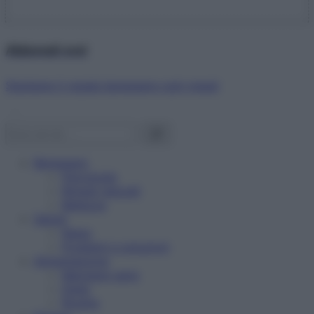
Abbonati ora!
Starbene ti regala benessere ogni mese!
Benessere
Psicologia
Rimedi naturali
Bellezza
Salute
News
Problemi e soluzioni
Alimentazione
Mangiare sano
Diete
Ricette