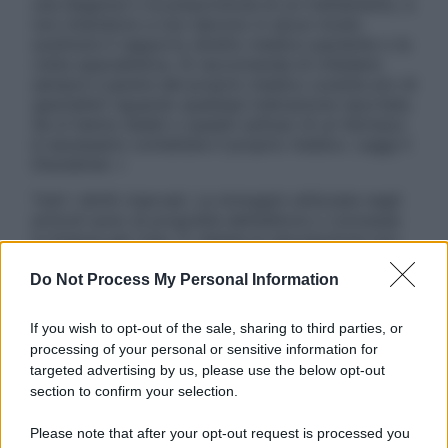
una diagnosi o la prescrizione di un trattamento, e
non intendono e non devono in alcun modo
sostituire il rapporto diretto medico-paziente o la
visita specialistica. Si raccomanda di chiedere
sempre il parere del proprio medico curante e/o di
specialisti riguardo qualsiasi indicazione riportata.
Se si hanno dubbi o quesiti sull’uso di un farmaco
è necessario contattare il proprio medico. Leggi il
Disclaimer »
Tutti i diritti riservati. Le immagini utilizzate negli
articoli sono di proprietà dell’editore o concesse
in licenza per l’uso. È vietata la riproduzione non
autorizzata.
Do Not Process My Personal Information
If you wish to opt-out of the sale, sharing to third parties, or
Informativa
processing of your personal or sensitive information for
Privacy Policy
targeted advertising by us, please use the below opt-out
Cookie Policy
section to confirm your selection.
Note Legali
Preferenze Privacy
Please note that after your opt-out request is processed you