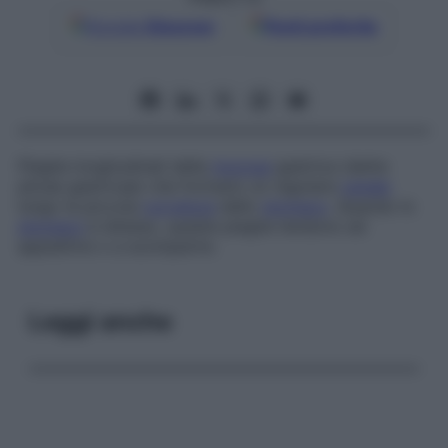
Google
Discover
Fonti preferite
Pieghe longitudinali della
mucosa
gastrica (dette
plicae gastricae
) che formano un regolare
canale
lungo la piccola
curvatura
dello
stomaco
. Quando lo
stomaco
è disteso, queste pieghe tendono ad
appiattirsi o a scomparire.
Leggi anche