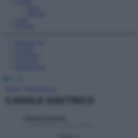
Fitness
Sport
Esercizi
Video
Podcast
Medicina AZ
Farmaci
Calcolatori
Oroscopo
Abbonamenti
Facebook
X
Instagram
Home
»
Medicina A-Z
CANALE GASTRICO
Redazione Starbene
1 Gennaio 2025 – Lettura 1 minuto
Seguici su