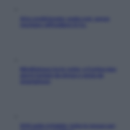
Aria condizionata: usala così, senza
rischiare raffreddore & Co.
Mindfulness tra le vette: a Cortina due
giorni lontani da stress e ansia da
smartphone
SOS pelle irritabile: tutte le mosse per