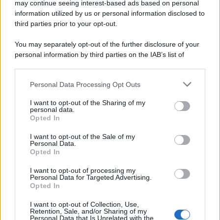
may continue seeing interest-based ads based on personal
information utilized by us or personal information disclosed to
third parties prior to your opt-out.
You may separately opt-out of the further disclosure of your
personal information by third parties on the IAB’s list of
downstream participants.
Personal Data Processing Opt Outs
This information may also be disclosed by us to third parties
on the IAB’s List of Downstream Participants that may further
I want to opt-out of the Sharing of my
disclose it to other third parties.
personal data.
Opted In
Please note that this website/app uses one or more Google
services and may gather and store information including but
I want to opt-out of the Sale of my
Personal Data.
not limited to your visit or usage behaviour. You may click to
Opted In
grant or deny consent to Google and its third-party tags to
use your data for below specified purposes in below Google
I want to opt-out of processing my
consent section.
Personal Data for Targeted Advertising.
Opted In
I want to opt-out of Collection, Use,
Retention, Sale, and/or Sharing of my
Personal Data that Is Unrelated with the