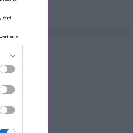
 third
Downstream
er and store
to grant or
ed purposes