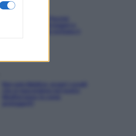
Fame dopo cena? Perché
succede e 6 snack leggeri e
appetitosi che non rovinano il
sonno
Non solo Maldive: scopri i coralli
che si nascondono nel nostro
Mediterraneo (e come
proteggerli)