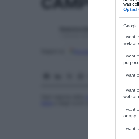
CAMPO OP
was col
Opted 
Google 
Redazione Starbene
1 Gennaio 2025 – Lettura 1 minuto
I want t
web or d
Google
Discover
Fon
Seguici su
I want t
purpose
I want 
I want t
Ogni regione della
corteccia cerebrale
che
web or d
testa
e degli occhi (e a volte del corpo) v
I want t
or app.
I want t