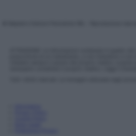
© Belpietro Edizioni Periodiche SRL – Riproduzione riser
ATTENZIONE: Le informazioni contenute in questo sito 
prescrizione di un trattamento, e non intendono e non 
chiedere sempre il parere del proprio medico curante e/o
necessario contattare il proprio medico. Leggi il Discl
Tutti i diritti riservati. Le immagini utilizzate negli ar
Informativa
Privacy Policy
Cookie Policy
Note Legali
Preferenze Privacy