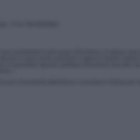
vata – P.Iva 13673600964
sono presentate a solo scopo informativo, in nessun caso p
devono in alcun modo sostituire il rapporto diretto medico-p
 di specialisti riguardo qualsiasi indicazione riportata. Se
aimer »
ticoli sono di proprietà dell’editore o concesse in licenza per 