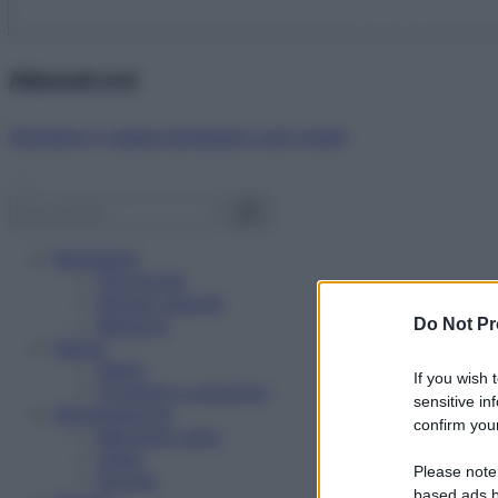
Abbonati ora!
Starbene ti regala benessere ogni mese!
Benessere
Psicologia
Rimedi naturali
Bellezza
Do Not Pr
Salute
News
If you wish 
Problemi e soluzioni
sensitive in
Alimentazione
confirm your
Mangiare sano
Diete
Please note
Ricette
based ads b