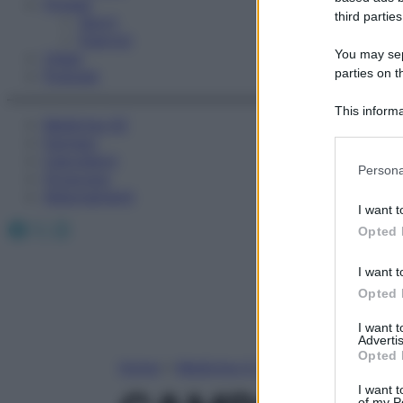
Fitness
third parties
Sport
Esercizi
You may sepa
Video
parties on t
Podcast
This informa
Medicina AZ
Participants
Farmaci
Calcolatori
Please note
Persona
Oroscopo
information 
Abbonamenti
deny consent
I want t
in below Go
Facebook
X
Instagram
Opted 
I want t
Opted 
I want 
Advertis
Opted 
Home
»
Medicina A-Z
I want t
of my P