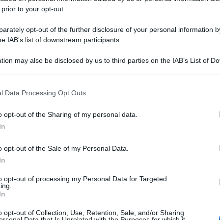
 prior to your opt-out.
rately opt-out of the further disclosure of your personal information by
he IAB’s list of downstream participants.
tion may also be disclosed by us to third parties on the IAB’s List of 
 that may further disclose it to other third parties.
 that this website/app uses one or more Google services and may gath
l Data Processing Opt Outs
including but not limited to your visit or usage behaviour. You may click 
 to Google and its third-party tags to use your data for below specifi
o opt-out of the Sharing of my personal data.
ogle consent section.
In
o opt-out of the Sale of my Personal Data.
In
to opt-out of processing my Personal Data for Targeted
ing.
In
o opt-out of Collection, Use, Retention, Sale, and/or Sharing
ersonal Data that Is Unrelated with the Purposes for which it