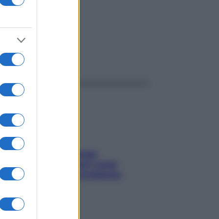
ggi anche
Capelli spezzati lungo
l’attaccatura? Scopri come
risolvere l’annoso problema