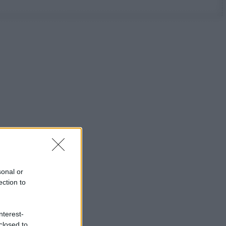
sonal or
ection to
nterest-
closed to