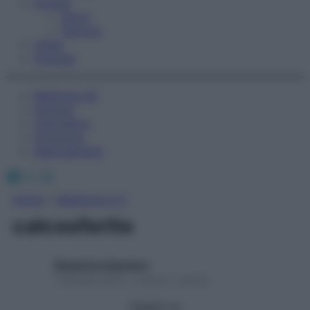
Fitness
Sport
Esercizi
Video
Podcast
Medicina AZ
Farmaci
Calcolatori
Oroscopo
Abbonamenti
Facebook
X
Instagram
Home
»
Medicina A-Z
calcosferite
Redazione Starbene
1 Gennaio 2025 – Lettura 1 minuto
Seguici su