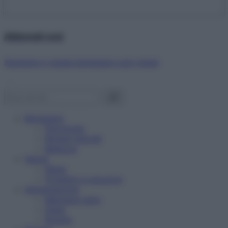
Abbonati ora!
Starbene ti regala benessere ogni mese!
Benessere
Psicologia
Rimedi naturali
Bellezza
Salute
News
Problemi e soluzioni
Alimentazione
Mangiare sano
Diete
Ricette