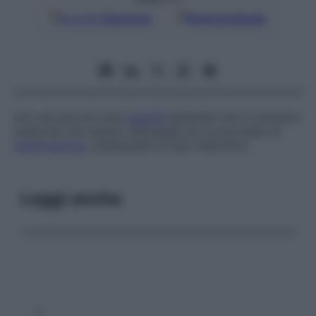
Google
Discover
Fonti preferite
Uno dei piccoli corpi
basofili
globulari che si possono
osservare nei tessuti interessati da un processo di
calcificazione
, solitamente di tipo distrofico.
Leggi anche