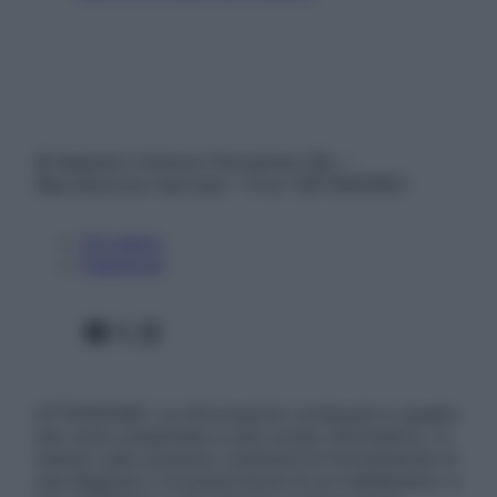
© Belpietro Edizioni Periodiche SRL –
Riproduzione riservata – P.Iva 13673600964
Chi siamo
Pubblicità
Facebook
X
Instagram
ATTENZIONE: Le informazioni contenute in questo
sito sono presentate a solo scopo informativo, in
nessun caso possono costituire la formulazione di
una diagnosi o la prescrizione di un trattamento, e