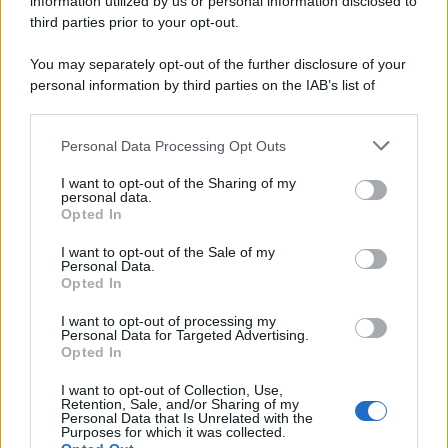
information utilized by us or personal information disclosed to
third parties prior to your opt-out.
You may separately opt-out of the further disclosure of your
personal information by third parties on the IAB’s list of
downstream participants.
Personal Data Processing Opt Outs
This information may also be disclosed by us to third parties
on the IAB’s List of Downstream Participants that may further
I want to opt-out of the Sharing of my
disclose it to other third parties.
personal data.
Opted In
Please note that this website/app uses one or more Google
services and may gather and store information including but
I want to opt-out of the Sale of my
Personal Data.
not limited to your visit or usage behaviour. You may click to
Opted In
grant or deny consent to Google and its third-party tags to
use your data for below specified purposes in below Google
I want to opt-out of processing my
consent section.
Personal Data for Targeted Advertising.
Opted In
I want to opt-out of Collection, Use,
Retention, Sale, and/or Sharing of my
Personal Data that Is Unrelated with the
Purposes for which it was collected.