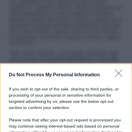
non intendono e non devono in alcun modo
sostituire il rapporto diretto medico-paziente o la
visita specialistica. Si raccomanda di chiedere
sempre il parere del proprio medico curante e/o di
specialisti riguardo qualsiasi indicazione riportata.
Se si hanno dubbi o quesiti sull’uso di un farmaco
è necessario contattare il proprio medico. Leggi il
Disclaimer »
Tutti i diritti riservati. Le immagini utilizzate negli
articoli sono di proprietà dell’editore o concesse
in licenza per l’uso. È vietata la riproduzione non
autorizzata.
Do Not Process My Personal Information
If you wish to opt-out of the sale, sharing to third parties, or
processing of your personal or sensitive information for
Informativa
targeted advertising by us, please use the below opt-out
Privacy Policy
section to confirm your selection.
Cookie Policy
Note Legali
Please note that after your opt-out request is processed you
Preferenze Privacy
may continue seeing interest-based ads based on personal