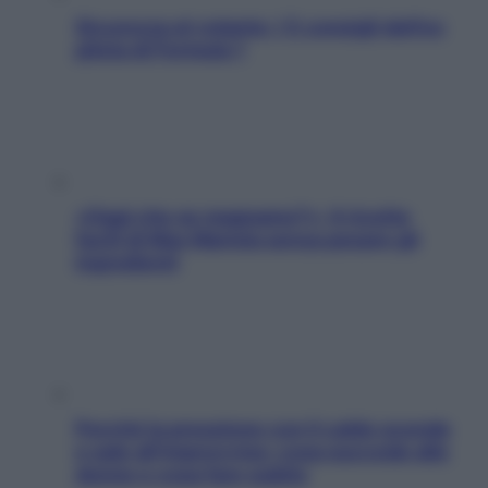
Sicurezza al volante: i 5 consigli dell’ex
pilota di Formula 1
«Oggi che se magnamo?»: 4 ricette
facili di Max Mariola senza pesare gli
ingredienti
Perché la pressione con il caldo scende
e sale all’improvviso: cosa succede alle
donne e cosa fare subito