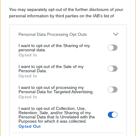
You may separately opt-out of the further disclosure of your
personal information by third parties on the IAB’s list of
downstream participants.
Personal Data Processing Opt Outs
This information may also be disclosed by us to third parties
on the IAB’s List of Downstream Participants that may further
I want to opt-out of the Sharing of my
disclose it to other third parties.
personal data.
Opted In
Please note that this website/app uses one or more Google
services and may gather and store information including but
I want to opt-out of the Sale of my
Personal Data.
not limited to your visit or usage behaviour. You may click to
Opted In
grant or deny consent to Google and its third-party tags to
use your data for below specified purposes in below Google
I want to opt-out of processing my
consent section.
Personal Data for Targeted Advertising.
Opted In
I want to opt-out of Collection, Use,
Retention, Sale, and/or Sharing of my
Personal Data that Is Unrelated with the
Purposes for which it was collected.
Opted Out