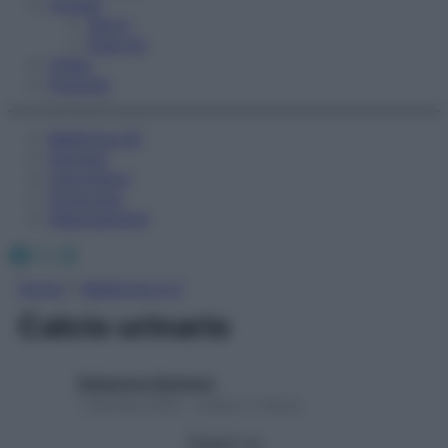
Fitness
Sport
Esercizi
Video
Podcast
Medicina AZ
Farmaci
Calcolatori
Oroscopo
Abbonamenti
Facebook
X
Instagram
Home
»
Medicina A-Z
Calcio urinario
Redazione Starbene
1 Gennaio 2025 – Lettura 1 minuto
Seguici su