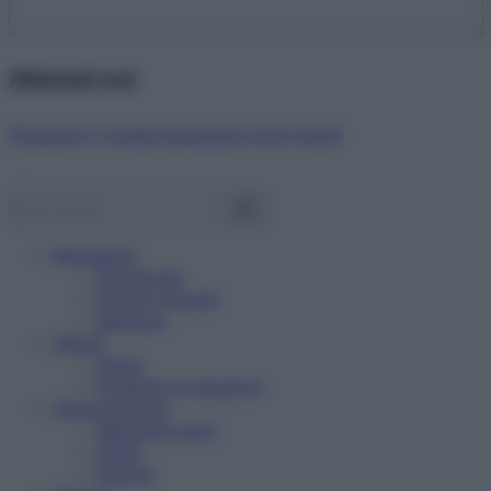
Abbonati ora!
Starbene ti regala benessere ogni mese!
Benessere
Psicologia
Rimedi naturali
Bellezza
Salute
News
Problemi e soluzioni
Alimentazione
Mangiare sano
Diete
Ricette