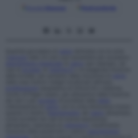
Google
Discover
Fonti preferite
Quantità giornaliera di
calcio
eliminata con le urine
(
calciuria
nelle 24 ore): può aumentare per eccessivo
assorbimento intestinale
di
calcio
(per esempio, nei
casi di
eccesso
di
vitamina D
o di esagerata funzione
della tiroide), per aumento della rimozione di
calcio
dalle ossa (tumori maligni localizzati nell’osso,
proliferazione
neoplastica di linfociti B o mieloma,
morbo di Paget osseo), per alterazioni della funzione
dei reni o per
eccesso
di proteine nella
dieta
.
L’eliminazione di
calcio
con le urine diminuisce invece
quando è ridotto l’
assorbimento
del
calcio
alimentare,
come avviene nei casi di scarsa assunzione
alimentare, mancanza di
vitamina D
, insufficiente
funzione delle paratiroidi o cattivo
assorbimento
intestinale
, ma anche quando è ridotta la rimozione di