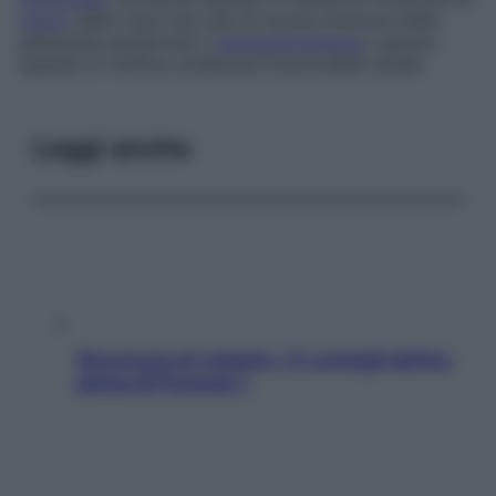
calcio
dalle ossa (nei casi di scarsa funzione delle
ghiandole paratiroidi o
ipoparatiroidismo
) oppure
quando si verifica un’alterata funzionalità renale.
Leggi anche
Sicurezza al volante: i 5 consigli dell’ex
pilota di Formula 1