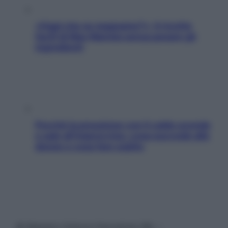
«Oggi che se magnamo?»: 4 ricette
facili di Max Mariola senza pesare gli
ingredienti
Perché la pressione con il caldo scende
e sale all’improvviso: cosa succede alle
donne e cosa fare subito
© Belpietro Edizioni Periodiche SRL –