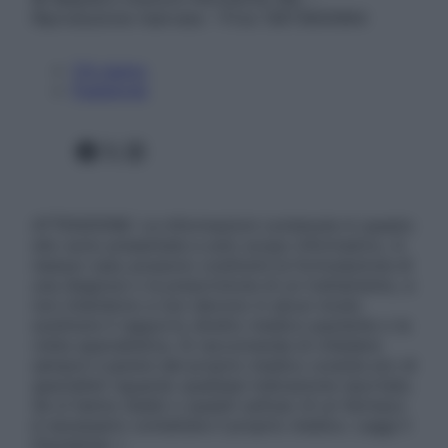
Riproduzione riservata – P.Iva 13673600964
Chi siamo
Pubblicità
Facebook
X
Instagram
ATTENZIONE: Le informazioni contenute in questo
sito sono presentate a solo scopo informativo, in
nessun caso possono costituire la formulazione di
una diagnosi o la prescrizione di un trattamento, e
non intendono e non devono in alcun modo
sostituire il rapporto diretto medico-paziente o la
visita specialistica. Si raccomanda di chiedere
sempre il parere del proprio medico curante e/o di
specialisti riguardo qualsiasi indicazione riportata.
Se si hanno dubbi o quesiti sull’uso di un farmaco
è necessario contattare il proprio medico. Leggi il
Disclaimer »