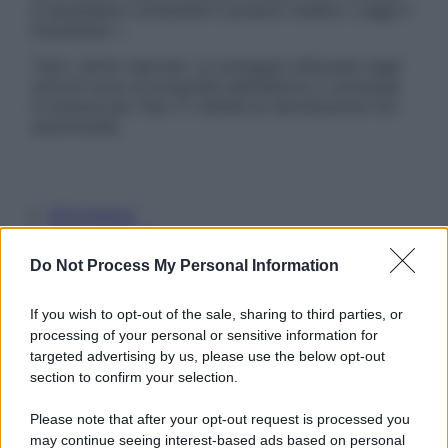
è necessario contattare il proprio medico. Leggi il
Disclaimer »
Tutti i diritti riservati. Le immagini utilizzate negli
articoli sono di proprietà dell’editore o concesse
in licenza per l’uso. È vietata la riproduzione non
autorizzata.
Informativa
Privacy Policy
Cookie Policy
Do Not Process My Personal Information
Note Legali
Preferenze Privacy
If you wish to opt-out of the sale, sharing to third parties, or
processing of your personal or sensitive information for
targeted advertising by us, please use the below opt-out
section to confirm your selection.
Please note that after your opt-out request is processed you
may continue seeing interest-based ads based on personal