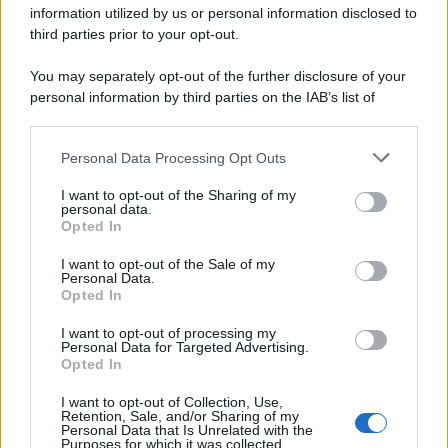
information utilized by us or personal information disclosed to
third parties prior to your opt-out.
You may separately opt-out of the further disclosure of your
personal information by third parties on the IAB’s list of
downstream participants.
Personal Data Processing Opt Outs
This information may also be disclosed by us to third parties
on the IAB’s List of Downstream Participants that may further
I want to opt-out of the Sharing of my
disclose it to other third parties.
personal data.
Opted In
Please note that this website/app uses one or more Google
services and may gather and store information including but
I want to opt-out of the Sale of my
Personal Data.
not limited to your visit or usage behaviour. You may click to
Opted In
grant or deny consent to Google and its third-party tags to
use your data for below specified purposes in below Google
I want to opt-out of processing my
consent section.
Personal Data for Targeted Advertising.
Opted In
I want to opt-out of Collection, Use,
Retention, Sale, and/or Sharing of my
Personal Data that Is Unrelated with the
Purposes for which it was collected.