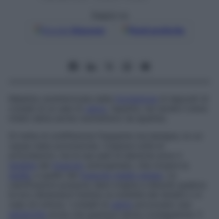
Seguici su
Google
Discover
Fonti preferite
Malattia caratterizzata dalla
formazione
di depositi di
cristalli di un sale di
calcio
, l’apatite, nei tendini (viene
infatti detta anche
reumatismo da apatite
).
Si tratta di un’affezione frequente ma benigna, la cui
causa resta sconosciuta. Colpisce tutte le
articolazioni, ma le sue sedi di elezione sono il
tendine
del
muscolo
sottospinato, che ricopre la
spalla
, e quello del
muscolo medio gluteo
. Le
calcificazioni possono dare origine a disturbi qualora
le loro dimensioni limitino la mobilità dei tendini o in
caso di rottura. I cristalli di
calcio
provocano una
periartrite
acuta che guarisce senza conseguenze. Il