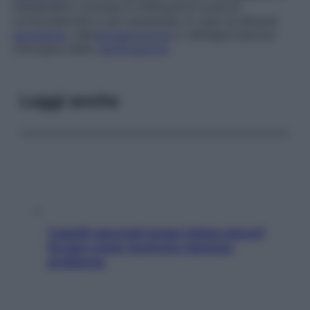
trattamento consiste in infiltrazioni locali di
corticosteroidi e, più raramente, in caso di disturbi
persistenti
, nell’
agoaspirazione
o nell’asportazione
chirurgica della
calcificazione
.
Leggi anche
Capelli spezzati lungo l’attaccatura?
Scopri come risolvere l’annoso
problema