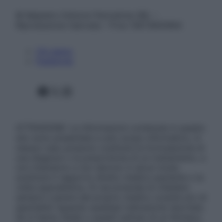
© Belpietro Edizioni Periodiche SRL –
Riproduzione riservata – P.Iva 13673600964
Chi siamo
Pubblicità
Facebook
X
Instagram
ATTENZIONE: Le informazioni contenute in questo
sito sono presentate a solo scopo informativo, in
nessun caso possono costituire la formulazione di
una diagnosi o la prescrizione di un trattamento, e
non intendono e non devono in alcun modo
sostituire il rapporto diretto medico-paziente o la
visita specialistica. Si raccomanda di chiedere
sempre il parere del proprio medico curante e/o di
specialisti riguardo qualsiasi indicazione riportata.
Se si hanno dubbi o quesiti sull’uso di un farmaco