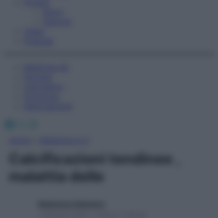
Fitness
Sport
Esercizi
Video
Podcast
Medicina AZ
Farmaci
Calcolatori
Oroscopo
Abbonamenti
Facebook
X
Instagram
Home
»
Medicina A-Z
Calcificazioni tendinee ,
malattia delle
Redazione Starbene
1 Gennaio 2025 – Lettura 1 minuto