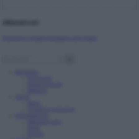
Abbonati ora!
Starbene ti regala benessere ogni mese!
Benessere
Psicologia
Rimedi naturali
Bellezza
Salute
News
Problemi e soluzioni
Alimentazione
Mangiare sano
Diete
Ricette