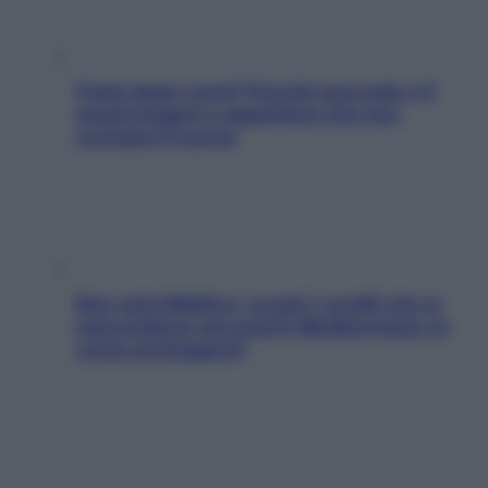
Fame dopo cena? Perché succede e 6
snack leggeri e appetitosi che non
rovinano il sonno
Non solo Maldive: scopri i coralli che si
nascondono nel nostro Mediterraneo (e
come proteggerli)