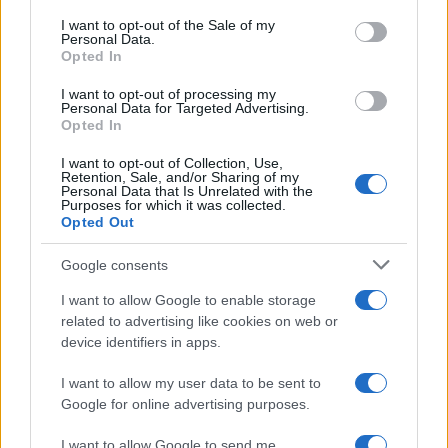
services and may gather and store information including but
I want to opt-out of the Sale of my
Personal Data.
not limited to your visit or usage behaviour. You may click to
Opted In
grant or deny consent to Google and its third-party tags to
use your data for below specified purposes in below Google
I want to opt-out of processing my
consent section.
Personal Data for Targeted Advertising.
Opted In
I want to opt-out of Collection, Use,
Retention, Sale, and/or Sharing of my
Personal Data that Is Unrelated with the
Purposes for which it was collected.
Opted Out
Google consents
I want to allow Google to enable storage
related to advertising like cookies on web or
device identifiers in apps.
I want to allow my user data to be sent to
Google for online advertising purposes.
I want to allow Google to send me