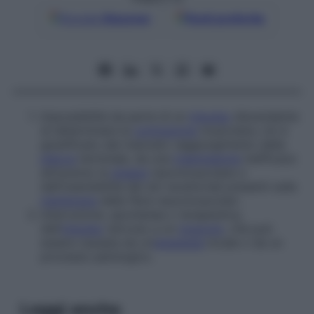
Google
Discover
Fonti preferite
Impossibilità da parte di un
impulso
discendente
di determinare la
contrazione
muscolare; ciò è
giustificato dal mancato raggiungimento della
placca
terminale, da una
trasmissione
inefficace
attraverso la
sinapsi
neuromuscolare o
dall’insensibilità dei siti recettoriali presenti sulla
membrana
delle fibre neuromuscolari.
Interruzione, spontanea o terapeutica,
dell’
impulso
nervoso a un
muscolo
, che può
essere causata da un’
anestesia
locale o da un
processo patologico.
Leggi anche