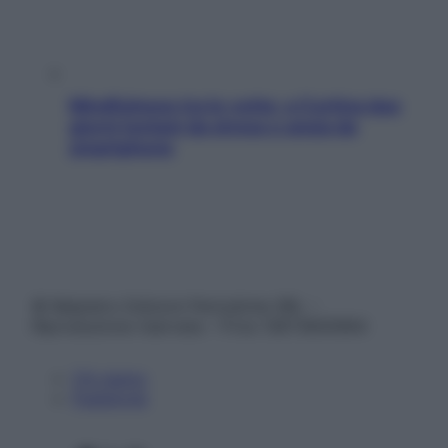
Mindfulness tra le vette: a Cortina due
giorni lontani da stress e ansia da
smartphone
© Belpietro Edizioni Periodiche SRL –
Riproduzione riservata – P.Iva 13673600964
Chi siamo
Pubblicità