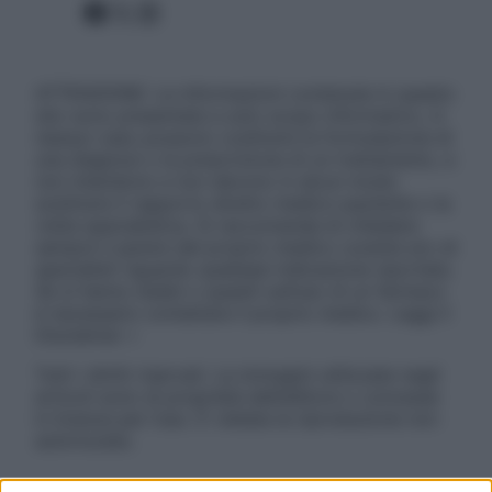
Facebook
X
Instagram
ATTENZIONE: Le informazioni contenute in questo
sito sono presentate a solo scopo informativo, in
nessun caso possono costituire la formulazione di
una diagnosi o la prescrizione di un trattamento, e
non intendono e non devono in alcun modo
sostituire il rapporto diretto medico-paziente o la
visita specialistica. Si raccomanda di chiedere
sempre il parere del proprio medico curante e/o di
specialisti riguardo qualsiasi indicazione riportata.
Se si hanno dubbi o quesiti sull’uso di un farmaco
è necessario contattare il proprio medico. Leggi il
Disclaimer »
Tutti i diritti riservati. Le immagini utilizzate negli
articoli sono di proprietà dell’editore o concesse
in licenza per l’uso. È vietata la riproduzione non
autorizzata.