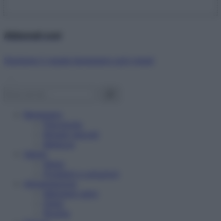
Abbonati ora!
Starbene ti regala benessere ogni mese!
Benessere
Psicologia
Rimedi naturali
Bellezza
Salute
News
Problemi e soluzioni
Alimentazione
Mangiare sano
Diete
Ricette