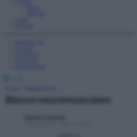
Fitness
Sport
Esercizi
Video
Podcast
Medicina AZ
Farmaci
Calcolatori
Oroscopo
Abbonamenti
Facebook
X
Instagram
Home
»
Medicina A-Z
Blocco neuromuscolare
Redazione Starbene
1 Gennaio 2025 – Lettura 1 minuto
Seguici su