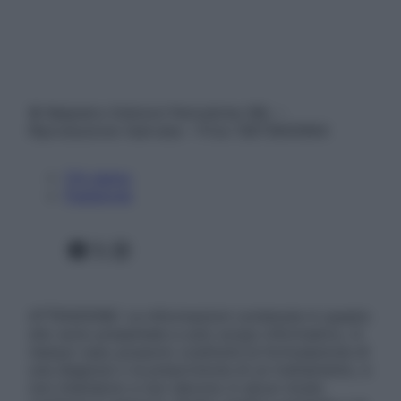
© Belpietro Edizioni Periodiche SRL –
Riproduzione riservata – P.Iva 13673600964
Chi siamo
Pubblicità
Facebook
X
Instagram
ATTENZIONE: Le informazioni contenute in questo
sito sono presentate a solo scopo informativo, in
nessun caso possono costituire la formulazione di
una diagnosi o la prescrizione di un trattamento, e
non intendono e non devono in alcun modo