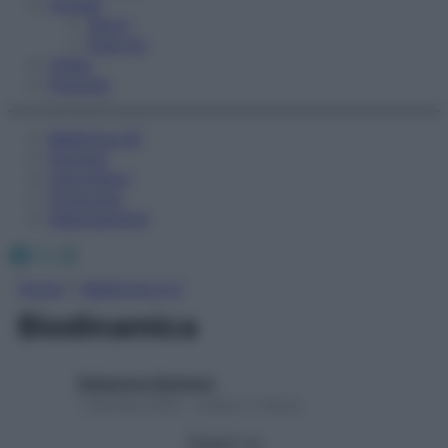
Fitness
Sport
Esercizi
Video
Podcast
Medicina AZ
Farmaci
Calcolatori
Oroscopo
Abbonamenti
Facebook
X
Instagram
Home
»
Medicina A-Z
Biodinamica
Redazione Starbene
1 Gennaio 2025 – Lettura 1 minuto
Seguici su