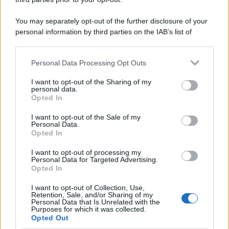
You may separately opt-out of the further disclosure of your
personal information by third parties on the IAB’s list of
downstream participants.
Personal Data Processing Opt Outs
This information may also be disclosed by us to third parties
on the IAB’s List of Downstream Participants that may further
I want to opt-out of the Sharing of my
disclose it to other third parties.
personal data.
Opted In
Please note that this website/app uses one or more Google
services and may gather and store information including but
I want to opt-out of the Sale of my
Personal Data.
not limited to your visit or usage behaviour. You may click to
Opted In
grant or deny consent to Google and its third-party tags to
use your data for below specified purposes in below Google
I want to opt-out of processing my
consent section.
Personal Data for Targeted Advertising.
Opted In
I want to opt-out of Collection, Use,
Retention, Sale, and/or Sharing of my
Personal Data that Is Unrelated with the
Purposes for which it was collected.
Opted Out