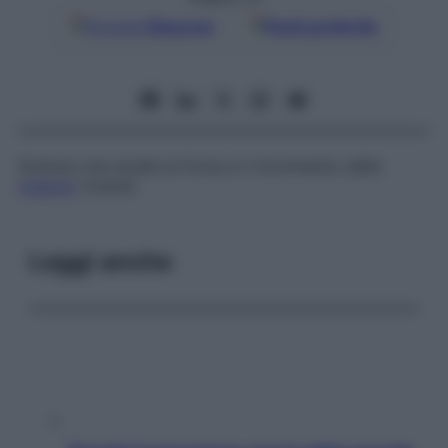
Google
Discover
Fonti preferite
Scienza che studia la forza e il movimento della
materia
vivente.
Leggi anche