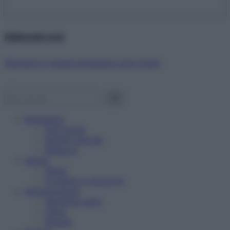
Abbonati ora!
Starbene ti regala benessere ogni mese!
Benessere
Psicologia
Rimedi naturali
Bellezza
Salute
News
Problemi e soluzioni
Alimentazione
Mangiare sano
Diete
Ricette