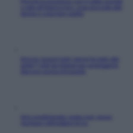
Perché la pressione con il caldo scende
e sale all’improvviso: cosa succede alle
donne e cosa fare subito
Doccia, lavarsi tutti i giorni fa male alla
pelle? I miti da sfatare per proteggerla
davvero senza stressarla
Aria condizionata: usala così, senza
rischiare raffreddore & Co.