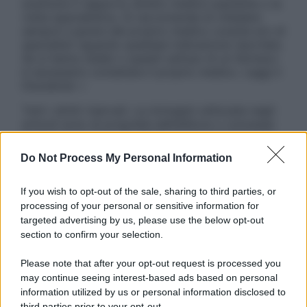
sostituire il rapporto diretto medico-paziente o la
visita specialistica. Si raccomanda di chiedere
sempre il parere del proprio medico curante e/o di
specialisti riguardo qualsiasi indicazione riportata.
Se si hanno dubbi o quesiti sull’uso di un farmaco
è necessario contattare il proprio medico. Leggi il
Disclaimer »
Tutti i diritti riservati. Le immagini utilizzate negli
articoli sono di proprietà dell’editore o concesse
in licenza per l’uso. È vietata la riproduzione non
autorizzata.
Do Not Process My Personal Information
If you wish to opt-out of the sale, sharing to third parties, or
processing of your personal or sensitive information for
Informativa
targeted advertising by us, please use the below opt-out
Privacy Policy
section to confirm your selection.
Cookie Policy
Note Legali
Please note that after your opt-out request is processed you
Preferenze Privacy
may continue seeing interest-based ads based on personal
information utilized by us or personal information disclosed to
third parties prior to your opt-out.