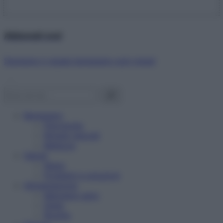
Abbonati ora!
Starbene ti regala benessere ogni mese!
Benessere
Psicologia
Rimedi naturali
Bellezza
Salute
News
Problemi e soluzioni
Alimentazione
Mangiare sano
Diete
Ricette