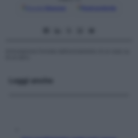
Google
Discover
Fonti preferite
Articolazione formata dall’uncinamento di un osso su
di un altro.
Leggi anche