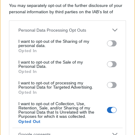
You may separately opt-out of the further disclosure of your
personal information by third parties on the IAB’s list of
downstream participants.
Personal Data Processing Opt Outs
This information may also be disclosed by us to third parties
on the IAB’s List of Downstream Participants that may further
I want to opt-out of the Sharing of my
disclose it to other third parties.
personal data.
Opted In
Please note that this website/app uses one or more Google
services and may gather and store information including but
I want to opt-out of the Sale of my
Personal Data.
not limited to your visit or usage behaviour. You may click to
Opted In
grant or deny consent to Google and its third-party tags to
use your data for below specified purposes in below Google
I want to opt-out of processing my
consent section.
Personal Data for Targeted Advertising.
Opted In
I want to opt-out of Collection, Use,
Retention, Sale, and/or Sharing of my
Personal Data that Is Unrelated with the
Purposes for which it was collected.
Opted Out
Google consents