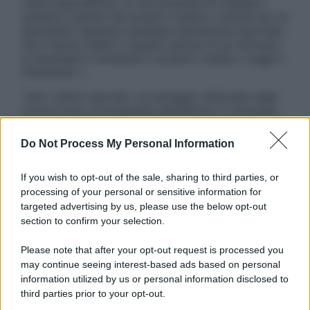
visita specialistica. Si raccomanda di chiedere
sempre il parere del proprio medico curante e/o di
specialisti riguardo qualsiasi indicazione riportata.
Se si hanno dubbi o quesiti sull’uso di un farmaco
è necessario contattare il proprio medico. Leggi il
Disclaimer »
Tutti i diritti riservati. Le immagini utilizzate negli
articoli sono di proprietà dell’editore o concesse
in licenza per l’uso. È vietata la riproduzione non
autorizzata.
Do Not Process My Personal Information
If you wish to opt-out of the sale, sharing to third parties, or
processing of your personal or sensitive information for
Informativa
targeted advertising by us, please use the below opt-out
Privacy Policy
section to confirm your selection.
Cookie Policy
Note Legali
Please note that after your opt-out request is processed you
Preferenze Privacy
may continue seeing interest-based ads based on personal
information utilized by us or personal information disclosed to
third parties prior to your opt-out.