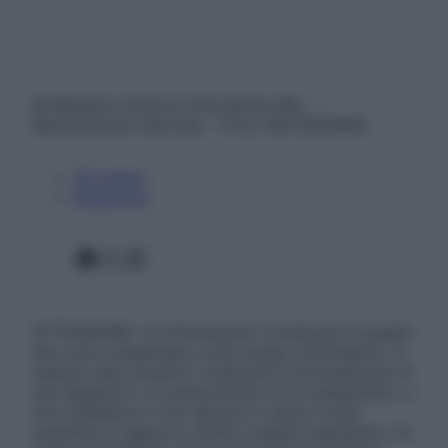
© Belpietro Edizioni Periodiche SRL –
Riproduzione riservata – P.Iva 13673600964
Chi siamo
Pubblicità
Facebook
X
Instagram
ATTENZIONE: Le informazioni contenute in questo
sito sono presentate a solo scopo informativo, in
nessun caso possono costituire la formulazione di
una diagnosi o la prescrizione di un trattamento, e
non intendono e non devono in alcun modo
sostituire il rapporto diretto medico-paziente o la