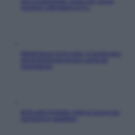
Aria condizionata: usala così, senza
rischiare raffreddore & Co.
Mindfulness tra le vette: a Cortina due
giorni lontani da stress e ansia da
smartphone
SOS pelle irritabile: tutte le mosse per
riportarla in equilibrio