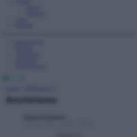
Fitness
Sport
Esercizi
Video
Podcast
Medicina AZ
Farmaci
Calcolatori
Oroscopo
Abbonamenti
Facebook
X
Instagram
Home
»
Medicina A-Z
Anchirismo
Redazione Starbene
1 Gennaio 2025 – Lettura 1 minuto
Seguici su