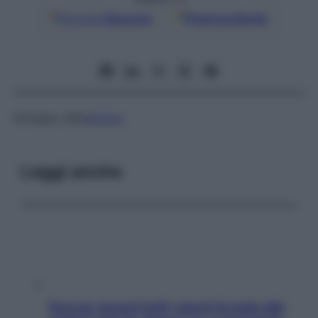
Google
Discover
Fonti preferite
Sviluppo dell’
amnios
.
Leggi anche
Doccia, lavarsi tutti i giorni fa male alla