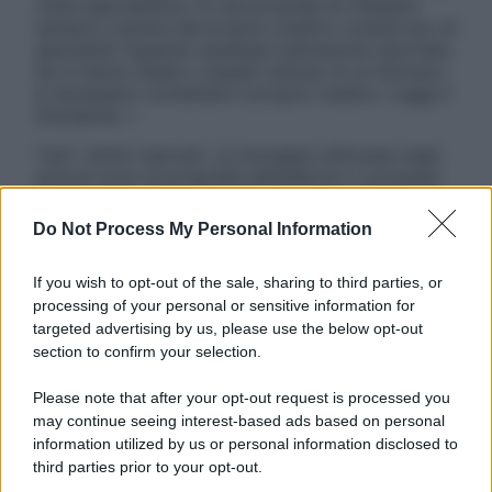
visita specialistica. Si raccomanda di chiedere
sempre il parere del proprio medico curante e/o di
specialisti riguardo qualsiasi indicazione riportata.
Se si hanno dubbi o quesiti sull’uso di un farmaco
è necessario contattare il proprio medico. Leggi il
Disclaimer »
Tutti i diritti riservati. Le immagini utilizzate negli
articoli sono di proprietà dell’editore o concesse
in licenza per l’uso. È vietata la riproduzione non
autorizzata.
Do Not Process My Personal Information
If you wish to opt-out of the sale, sharing to third parties, or
processing of your personal or sensitive information for
Informativa
targeted advertising by us, please use the below opt-out
Privacy Policy
section to confirm your selection.
Cookie Policy
Note Legali
Please note that after your opt-out request is processed you
Preferenze Privacy
may continue seeing interest-based ads based on personal
information utilized by us or personal information disclosed to
third parties prior to your opt-out.