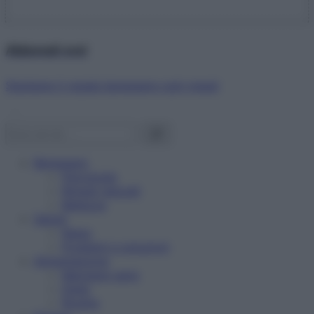
Abbonati ora!
Starbene ti regala benessere ogni mese!
Benessere
Psicologia
Rimedi naturali
Bellezza
Salute
News
Problemi e soluzioni
Alimentazione
Mangiare sano
Diete
Ricette