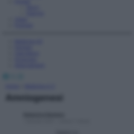
Fitness
Sport
Esercizi
Video
Podcast
Medicina AZ
Farmaci
Calcolatori
Oroscopo
Abbonamenti
Facebook
X
Instagram
Home
»
Medicina A-Z
Amniogenesi
Redazione Starbene
1 Gennaio 2025 – Lettura 1 minuto
Seguici su