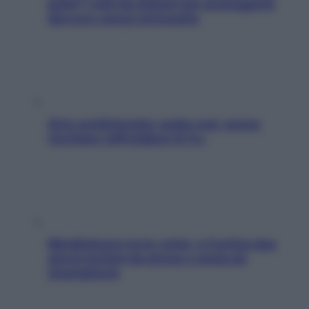
pelle? I miti da sfatare per proteggerla
davvero senza stressarla
Aria condizionata: usala così, senza
rischiare raffreddore & Co.
Mindfulness tra le vette: a Cortina due
giorni lontani da stress e ansia da
smartphone