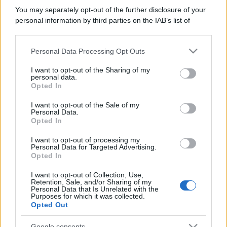
You may separately opt-out of the further disclosure of your
personal information by third parties on the IAB’s list of
downstream participants.
Personal Data Processing Opt Outs
This information may also be disclosed by us to third parties
on the IAB’s List of Downstream Participants that may further
I want to opt-out of the Sharing of my
disclose it to other third parties.
personal data.
Opted In
Please note that this website/app uses one or more Google
services and may gather and store information including but
I want to opt-out of the Sale of my
Personal Data.
not limited to your visit or usage behaviour. You may click to
Opted In
grant or deny consent to Google and its third-party tags to
use your data for below specified purposes in below Google
I want to opt-out of processing my
consent section.
Personal Data for Targeted Advertising.
Opted In
I want to opt-out of Collection, Use,
Retention, Sale, and/or Sharing of my
Personal Data that Is Unrelated with the
Purposes for which it was collected.
Opted Out
Google consents