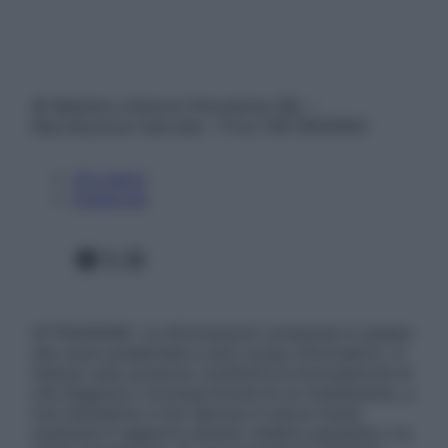
© Belpietro Edizioni Periodiche SRL –
Riproduzione riservata – P.Iva 13673600964
Chi siamo
Pubblicità
Facebook
X
Instagram
ATTENZIONE: Le informazioni contenute in questo
sito sono presentate a solo scopo informativo, in
nessun caso possono costituire la formulazione di
una diagnosi o la prescrizione di un trattamento, e
non intendono e non devono in alcun modo
sostituire il rapporto diretto medico-paziente o la