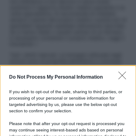
non intendono e non devono in alcun modo
sostituire il rapporto diretto medico-paziente o la
visita specialistica. Si raccomanda di chiedere
sempre il parere del proprio medico curante e/o di
specialisti riguardo qualsiasi indicazione riportata.
Se si hanno dubbi o quesiti sull’uso di un farmaco
è necessario contattare il proprio medico. Leggi il
Disclaimer »
Tutti i diritti riservati. Le immagini utilizzate negli
articoli sono di proprietà dell’editore o concesse
in licenza per l’uso. È vietata la riproduzione non
autorizzata.
Do Not Process My Personal Information
If you wish to opt-out of the sale, sharing to third parties, or
processing of your personal or sensitive information for
Informativa
targeted advertising by us, please use the below opt-out
Privacy Policy
section to confirm your selection.
Cookie Policy
Note Legali
Please note that after your opt-out request is processed you
Preferenze Privacy
may continue seeing interest-based ads based on personal