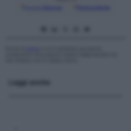
Google
Discover
Fonti preferite
Forma di
afasia
in cui il paziente usa parole
consecutive che possono essere inappropriate ma
che iniziano con lo stesso suono.
Leggi anche