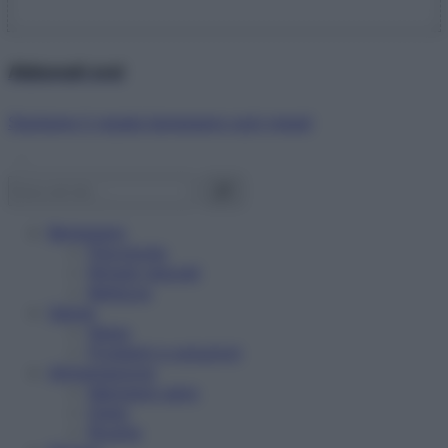
Abbonati ora!
Starbene ti regala benessere ogni mese!
Benessere
Psicologia
Rimedi naturali
Bellezza
Salute
News
Problemi e soluzioni
Alimentazione
Mangiare sano
Diete
Ricette