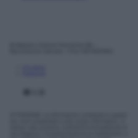
© Belpietro Edizioni Periodiche SRL –
Riproduzione riservata – P.Iva 13673600964
Chi siamo
Pubblicità
Facebook
X
Instagram
ATTENZIONE: Le informazioni contenute in questo
sito sono presentate a solo scopo informativo, in
nessun caso possono costituire la formulazione di
una diagnosi o la prescrizione di un trattamento, e