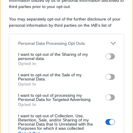
information utilized by us or personal information disclosed to
third parties prior to your opt-out.
You may separately opt-out of the further disclosure of your
personal information by third parties on the IAB’s list of
downstream participants.
Personal Data Processing Opt Outs
This information may also be disclosed by us to third parties
on the IAB’s List of Downstream Participants that may further
I want to opt-out of the Sharing of my
disclose it to other third parties.
personal data.
Opted In
Please note that this website/app uses one or more Google
services and may gather and store information including but
I want to opt-out of the Sale of my
Personal Data.
not limited to your visit or usage behaviour. You may click to
Opted In
grant or deny consent to Google and its third-party tags to
use your data for below specified purposes in below Google
I want to opt-out of processing my
consent section.
Personal Data for Targeted Advertising.
Opted In
I want to opt-out of Collection, Use,
Retention, Sale, and/or Sharing of my
Personal Data that Is Unrelated with the
Purposes for which it was collected.