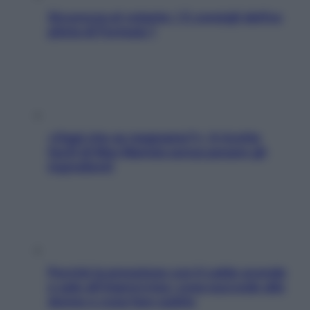
Sicurezza al volante: i 5 consigli dell’ex
pilota di Formula 1
«Oggi che se magnamo?»: 4 ricette
facili di Max Mariola senza pesare gli
ingredienti
Perché la pressione con il caldo scende
e sale all’improvviso: cosa succede alle
donne e cosa fare subito