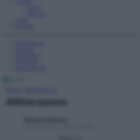
Fitness
Sport
Esercizi
Video
Podcast
Medicina AZ
Farmaci
Calcolatori
Oroscopo
Abbonamenti
Facebook
X
Instagram
Home
»
Medicina A-Z
Allitterazione
Redazione Starbene
1 Gennaio 2025 – Lettura 1 minuto
Seguici su