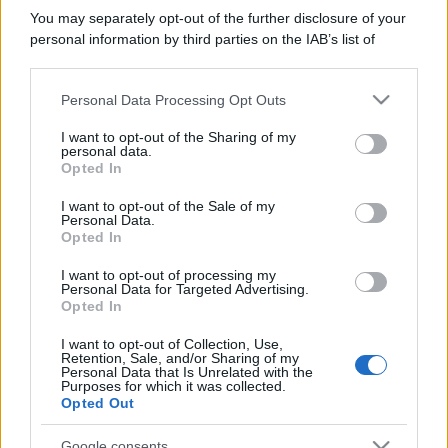
You may separately opt-out of the further disclosure of your
personal information by third parties on the IAB’s list of
downstream participants.
Personal Data Processing Opt Outs
This information may also be disclosed by us to third parties
on the IAB’s List of Downstream Participants that may further
I want to opt-out of the Sharing of my
disclose it to other third parties.
personal data.
Opted In
Please note that this website/app uses one or more Google
services and may gather and store information including but
I want to opt-out of the Sale of my
Personal Data.
not limited to your visit or usage behaviour. You may click to
Opted In
grant or deny consent to Google and its third-party tags to
use your data for below specified purposes in below Google
I want to opt-out of processing my
consent section.
Personal Data for Targeted Advertising.
Opted In
I want to opt-out of Collection, Use,
Retention, Sale, and/or Sharing of my
Personal Data that Is Unrelated with the
Purposes for which it was collected.
Opted Out
Google consents