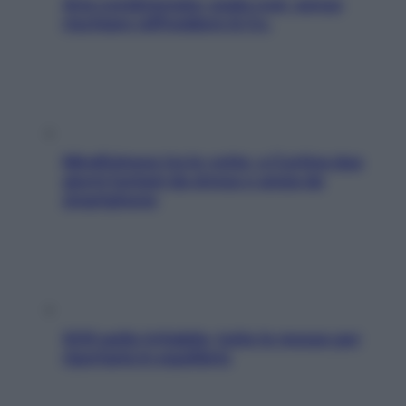
Aria condizionata: usala così, senza
rischiare raffreddore & Co.
Mindfulness tra le vette: a Cortina due
giorni lontani da stress e ansia da
smartphone
SOS pelle irritabile: tutte le mosse per
riportarla in equilibrio