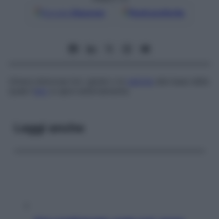
Google
Discover
Fonti preferite
Ulcera dolorosa tra i glutei o le
natiche
alla base della
quale l’
ano
si apre esternamente.
Leggi anche