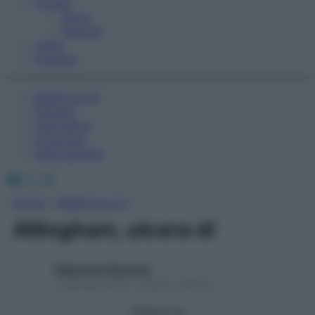
Fitness
Sport
Esercizi
Video
Podcast
Medicina AZ
Farmaci
Calcolatori
Oroscopo
Abbonamenti
Facebook
X
Instagram
Home
»
Medicina A-Z
Allingham, ulcera di
Redazione Starbene
1 Gennaio 2025 – Lettura 1 minuto
Seguici su