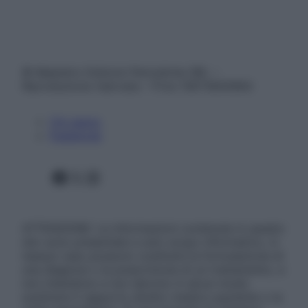
© Belpietro Edizioni Periodiche SRL –
Riproduzione riservata – P.Iva 13673600964
Chi siamo
Pubblicità
Facebook
X
Instagram
ATTENZIONE: Le informazioni contenute in questo
sito sono presentate a solo scopo informativo, in
nessun caso possono costituire la formulazione di
una diagnosi o la prescrizione di un trattamento, e
non intendono e non devono in alcun modo
sostituire il rapporto diretto medico-paziente o la