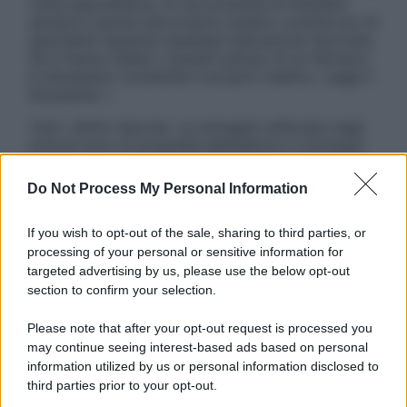
visita specialistica. Si raccomanda di chiedere
sempre il parere del proprio medico curante e/o di
specialisti riguardo qualsiasi indicazione riportata.
Se si hanno dubbi o quesiti sull’uso di un farmaco
è necessario contattare il proprio medico. Leggi il
Disclaimer »
Tutti i diritti riservati. Le immagini utilizzate negli
articoli sono di proprietà dell’editore o concesse
in licenza per l’uso. È vietata la riproduzione non
autorizzata.
Do Not Process My Personal Information
If you wish to opt-out of the sale, sharing to third parties, or
processing of your personal or sensitive information for
Informativa
targeted advertising by us, please use the below opt-out
Privacy Policy
section to confirm your selection.
Cookie Policy
Note Legali
Please note that after your opt-out request is processed you
Preferenze Privacy
may continue seeing interest-based ads based on personal
information utilized by us or personal information disclosed to
third parties prior to your opt-out.