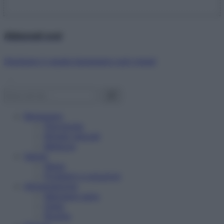
Abbonati ora!
Starbene ti regala benessere ogni mese!
Benessere
Psicologia
Rimedi naturali
Bellezza
Salute
News
Problemi e soluzioni
Alimentazione
Mangiare sano
Diete
Ricette