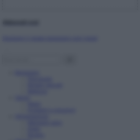
Abbonati ora!
Starbene ti regala benessere ogni mese!
Benessere
Psicologia
Rimedi naturali
Bellezza
Salute
News
Problemi e soluzioni
Alimentazione
Mangiare sano
Diete
Ricette