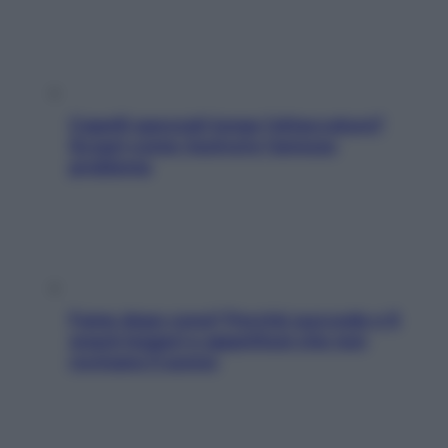
Capelli spezzati lungo l’attaccatura?
Scopri come risolvere l’annoso
problema
Fame dopo cena? Perché succede e 6
snack leggeri e appetitosi che non
rovinano il sonno