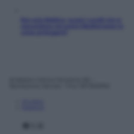
Non solo Maldive: scopri i coralli che si
nascondono nel nostro Mediterraneo (e
come proteggerli)
© Belpietro Edizioni Periodiche SRL –
Riproduzione riservata – P.Iva 13673600964
Chi siamo
Pubblicità
Facebook
X
Instagram