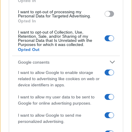
Opted In
grant or deny consent to Google and its third-party tags to
use your data for below specified purposes in below Google
I want to opt-out of processing my
consent section.
Personal Data for Targeted Advertising.
Opted In
I want to opt-out of Collection, Use,
Retention, Sale, and/or Sharing of my
Personal Data that Is Unrelated with the
Purposes for which it was collected.
Opted Out
Google consents
I want to allow Google to enable storage
related to advertising like cookies on web or
device identifiers in apps.
I want to allow my user data to be sent to
Google for online advertising purposes.
I want to allow Google to send me
personalized advertising.