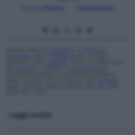
Google
Discover
Fonti preferite
Struttura interna al
cervelletto
. La
corteccia
cerebellare
, ossia il
mantello
grigio, avvolge e
contiene il corpo
midollare
, ovvero la massa interna
del
cervelletto
, costituita di
sostanza bianca
.
Quest’ultima si solleva in un fittissimo sistema di
pieghe e lamelle, che si ramificano nella
sostanza
grigia
, formando appunto l’albero della
vita
, detto
anche arbor vitae.
Leggi anche