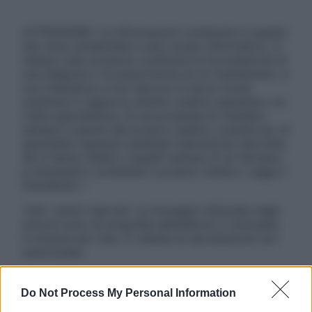
ATTENZIONE: Le informazioni contenute in questo
sito sono presentate a solo scopo informativo, in
nessun caso possono costituire la formulazione di
una diagnosi o la prescrizione di un trattamento, e
non intendono e non devono in alcun modo
sostituire il rapporto diretto medico-paziente o la
visita specialistica. Si raccomanda di chiedere
sempre il parere del proprio medico curante e/o di
specialisti riguardo qualsiasi indicazione riportata.
Se si hanno dubbi o quesiti sull’uso di un farmaco
è necessario contattare il proprio medico. Leggi il
Disclaimer »
Tutti i diritti riservati. Le immagini utilizzate negli
articoli sono di proprietà dell’editore o concesse
in licenza per l’uso. È vietata la riproduzione non
autorizzata.
Do Not Process My Personal Information