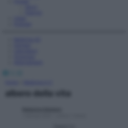
Fitness
Sport
Esercizi
Video
Podcast
Medicina AZ
Farmaci
Calcolatori
Oroscopo
Abbonamenti
Facebook
X
Instagram
Home
»
Medicina A-Z
albero della vita
Redazione Starbene
1 Gennaio 2025 – Lettura 1 minuto
Seguici su