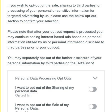
Informativa
Privacy Policy
If you wish to opt-out of the sale, sharing to third parties, or
Cookie Policy
processing of your personal or sensitive information for
Note Legali
targeted advertising by us, please use the below opt-out
Preferenze Privacy
section to confirm your selection.
Please note that after your opt-out request is processed you
may continue seeing interest-based ads based on personal
information utilized by us or personal information disclosed to
third parties prior to your opt-out.
You may separately opt-out of the further disclosure of your
personal information by third parties on the IAB’s list of
downstream participants.
Personal Data Processing Opt Outs
This information may also be disclosed by us to third parties
on the IAB’s List of Downstream Participants that may further
I want to opt-out of the Sharing of my
disclose it to other third parties.
personal data.
Opted In
Please note that this website/app uses one or more Google
services and may gather and store information including but
I want to opt-out of the Sale of my
Personal Data.
not limited to your visit or usage behaviour. You may click to