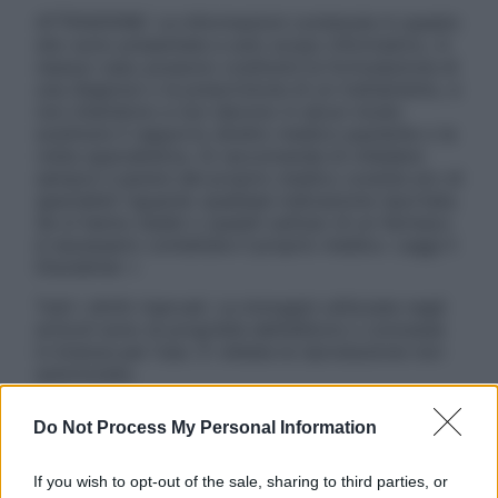
ATTENZIONE: Le informazioni contenute in questo
sito sono presentate a solo scopo informativo, in
nessun caso possono costituire la formulazione di
una diagnosi o la prescrizione di un trattamento, e
non intendono e non devono in alcun modo
sostituire il rapporto diretto medico-paziente o la
visita specialistica. Si raccomanda di chiedere
sempre il parere del proprio medico curante e/o di
specialisti riguardo qualsiasi indicazione riportata.
Se si hanno dubbi o quesiti sull’uso di un farmaco
è necessario contattare il proprio medico. Leggi il
Disclaimer »
Tutti i diritti riservati. Le immagini utilizzate negli
articoli sono di proprietà dell’editore o concesse
in licenza per l’uso. È vietata la riproduzione non
autorizzata.
Do Not Process My Personal Information
Informativa
If you wish to opt-out of the sale, sharing to third parties, or
Privacy Policy