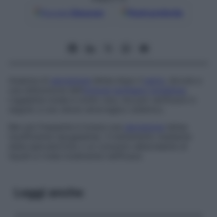
Google
Discover
Fonti preferite
Assenza di
secrezione
lattea dopo il
parto
, dovuta a
una disfunzione dell’
ormone
ipofisario
prolattina
.
L’agalattia totale è molto rara, ma può verificarsi in
seguito a uno shock emorragico ostetrico.
Ben più frequente è invece una
secrezione
lattea
insufficiente (ipogalattia). Il trattamento mediante
diete ipercaloriche o un consumo abbondante di
liquidi si rivela totalmente inefficace.
Leggi anche