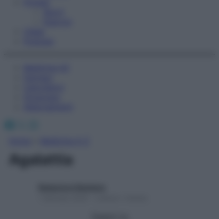
Fitness
Sport
Esercizi
Video
Podcast
Medicina AZ
Farmaci
Calcolatori
Oroscopo
Abbonamenti
Facebook
X
Instagram
Home
»
Medicina A-Z
Agalattia
Redazione Starbene
1 Gennaio 2025 – Lettura 1 minuto
Seguici su