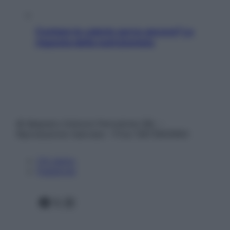
Contare le calorie serve ancora? La
risposta della nutrizionista
© Belpietro Edizioni Periodiche SRL –
Riproduzione riservata – P.Iva 13673600964
Chi siamo
Pubblicità
Facebook
X
Instagram