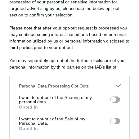
processing of your personal or sensitive information for
Cookie Policy
targeted advertising by us, please use the below opt-out
Note Legali
section to confirm your selection.
Preferenze Privacy
Please note that after your opt-out request is processed you
may continue seeing interest-based ads based on personal
information utilized by us or personal information disclosed to
third parties prior to your opt-out.
You may separately opt-out of the further disclosure of your
personal information by third parties on the IAB’s list of
downstream participants.
Personal Data Processing Opt Outs
This information may also be disclosed by us to third parties
on the IAB’s List of Downstream Participants that may further
I want to opt-out of the Sharing of my
disclose it to other third parties.
personal data.
Opted In
Please note that this website/app uses one or more Google
services and may gather and store information including but
I want to opt-out of the Sale of my
Personal Data.
not limited to your visit or usage behaviour. You may click to
Opted In
grant or deny consent to Google and its third-party tags to
use your data for below specified purposes in below Google