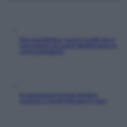
Non solo Maldive: scopri i coralli che si
nascondono nel nostro Mediterraneo (e
come proteggerli)
In menopausa il rischio d’infarto
aumenta: è ora di rinforzare il cuore