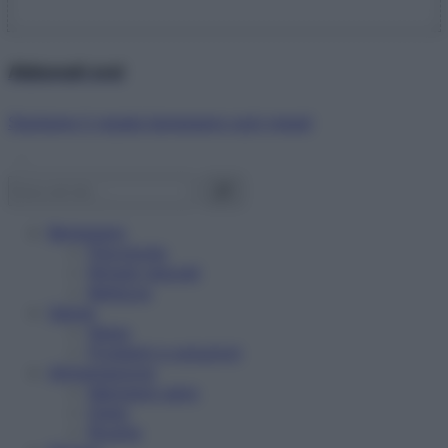
Abbonati ora!
Starbene ti regala benessere ogni mese!
Benessere
Psicologia
Rimedi naturali
Bellezza
Salute
News
Problemi e soluzioni
Alimentazione
Mangiare sano
Diete
Ricette