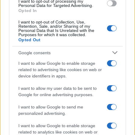
I want to opt-out of processing my
consent section.
Personal Data for Targeted Advertising.
Opted In
I want to opt-out of Collection, Use,
Retention, Sale, and/or Sharing of my
Personal Data that Is Unrelated with the
Purposes for which it was collected.
Opted Out
Google consents
I want to allow Google to enable storage
related to advertising like cookies on web or
device identifiers in apps.
I want to allow my user data to be sent to
Google for online advertising purposes.
I want to allow Google to send me
personalized advertising.
I want to allow Google to enable storage
related to analytics like cookies on web or