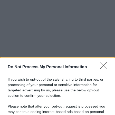
Do Not Process My Personal Information
If you wish to opt-out of the sale, sharing to third parties, or
processing of your personal or sensitive information for
targeted advertising by us, please use the below opt-out
section to confirm your selection.
Please note that after your opt-out request is processed you
may continue seeing interest-based ads based on personal