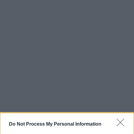
Do Not Process My Personal Information