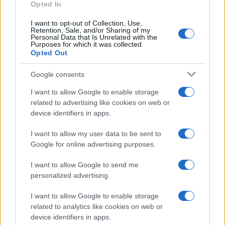
Opted In
I want to opt-out of Collection, Use,
Retention, Sale, and/or Sharing of my
Personal Data that Is Unrelated with the
Purposes for which it was collected.
Opted Out
Google consents
I want to allow Google to enable storage
related to advertising like cookies on web or
device identifiers in apps.
I want to allow my user data to be sent to
Google for online advertising purposes.
I want to allow Google to send me
personalized advertising.
I want to allow Google to enable storage
related to analytics like cookies on web or
device identifiers in apps.