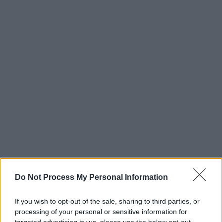
Do Not Process My Personal Information
If you wish to opt-out of the sale, sharing to third parties, or
processing of your personal or sensitive information for