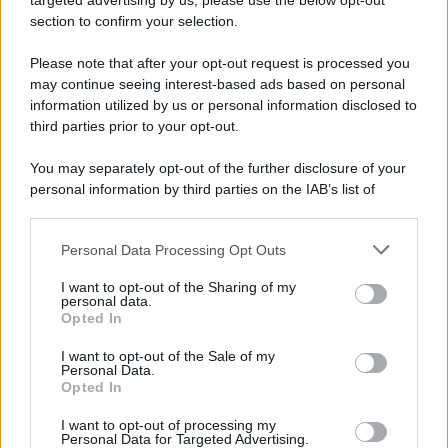
targeted advertising by us, please use the below opt-out
section to confirm your selection.
Please note that after your opt-out request is processed you
may continue seeing interest-based ads based on personal
information utilized by us or personal information disclosed to
third parties prior to your opt-out.
You may separately opt-out of the further disclosure of your
personal information by third parties on the IAB’s list of
downstream participants.
Personal Data Processing Opt Outs
This information may also be disclosed by us to third parties
on the IAB’s List of Downstream Participants that may further
I want to opt-out of the Sharing of my
disclose it to other third parties.
personal data.
Opted In
Please note that this website/app uses one or more Google
services and may gather and store information including but
I want to opt-out of the Sale of my
Personal Data.
not limited to your visit or usage behaviour. You may click to
Opted In
grant or deny consent to Google and its third-party tags to
use your data for below specified purposes in below Google
I want to opt-out of processing my
consent section.
Personal Data for Targeted Advertising.