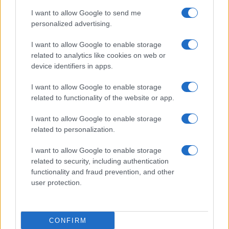
I want to allow Google to send me
personalized advertising.
I want to allow Google to enable storage
related to analytics like cookies on web or
device identifiers in apps.
I want to allow Google to enable storage
related to functionality of the website or app.
I want to allow Google to enable storage
related to personalization.
I want to allow Google to enable storage
related to security, including authentication
functionality and fraud prevention, and other
user protection.
CONFIRM