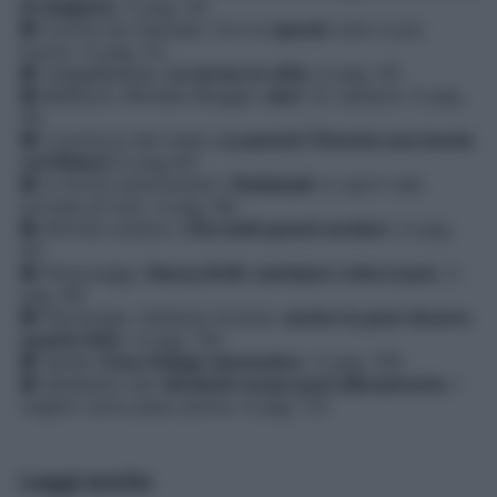
di stagione
. A pag. 44
● Cucina da manuale. Con le
spezie
tutto è più
buono. A pag. 52
● Viaggi&salute.
Le terme in città
. A pag. 58
● Bellezza. Michele Moggio:
sieri
. Sì, sempre. A pag.
66
● Il workout del mese.
La pancia? Diventa una tavola
col Pilates!
A pag 84
● In forma divertendoti.
Pickleball
: lo sport alla
portata di tutti. A pag. 88
● Attività outdoor.
Che belli questi sentieri
. A pag.
93
● Personaggi.
Nancy Brilli: cambiare rotta si può
. A
pag. 98
● Psicologia. Stefania Ortensi:
anche tu puoi vincere
quanto Nol
e. A pag. 102
● Verde.
Il tuo foliage domestico
. A pag. 106
● Starbene Lab.
Idratanti corpo post allenamento
: i
migliori sono peso piuma. A pag. 112
Leggi anche