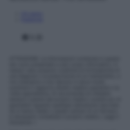
Chi siamo
Pubblicità
Facebook
X
Instagram
ATTENZIONE: Le informazioni contenute in questo
sito sono presentate a solo scopo informativo, in
nessun caso possono costituire la formulazione di
una diagnosi o la prescrizione di un trattamento, e
non intendono e non devono in alcun modo
sostituire il rapporto diretto medico-paziente o la
visita specialistica. Si raccomanda di chiedere
sempre il parere del proprio medico curante e/o di
specialisti riguardo qualsiasi indicazione riportata.
Se si hanno dubbi o quesiti sull’uso di un farmaco
è necessario contattare il proprio medico. Leggi il
Disclaimer »