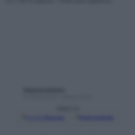
con i cibi di stagione, i rimedi salva digestione
Redazione Starbene
24 Ottobre 2023 – Lettura 2 minuti
Seguici su
Google
Discover
Fonti preferite