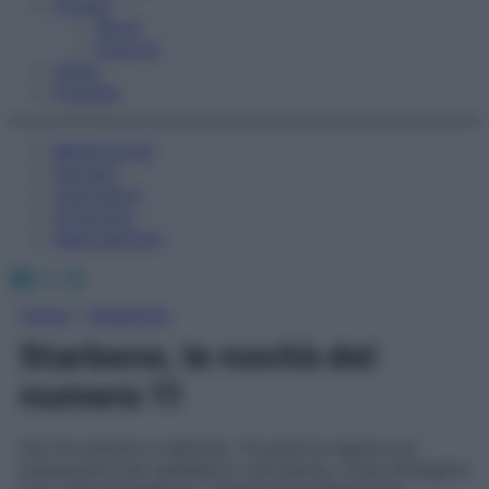
Fitness
Sport
Esercizi
Video
Podcast
Medicina AZ
Farmaci
Calcolatori
Oroscopo
Abbonamenti
Facebook
X
Instagram
Home
»
Magazine
Starbene, le novità del
numero 11
Dal 24 ottobre in edicola. Troverai le regole e le
precauzioni per pedalare in sicurezza, come dimagrire