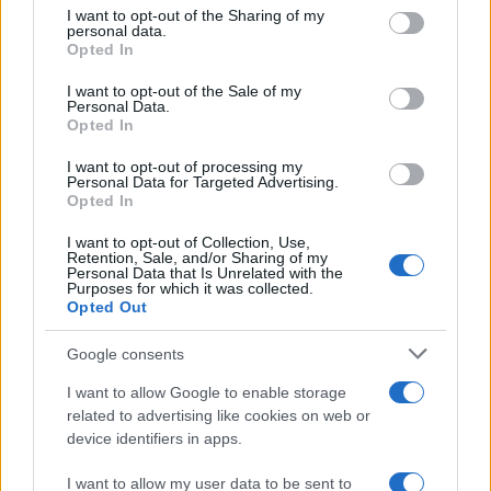
on the IAB’s List of Downstream Participants that may further
I want to opt-out of the Sharing of my
disclose it to other third parties.
personal data.
Opted In
Please note that this website/app uses one or more Google
services and may gather and store information including but
I want to opt-out of the Sale of my
Personal Data.
not limited to your visit or usage behaviour. You may click to
Opted In
grant or deny consent to Google and its third-party tags to
use your data for below specified purposes in below Google
I want to opt-out of processing my
consent section.
Personal Data for Targeted Advertising.
Opted In
I want to opt-out of Collection, Use,
Retention, Sale, and/or Sharing of my
Personal Data that Is Unrelated with the
Purposes for which it was collected.
Opted Out
Google consents
I want to allow Google to enable storage
related to advertising like cookies on web or
device identifiers in apps.
I want to allow my user data to be sent to