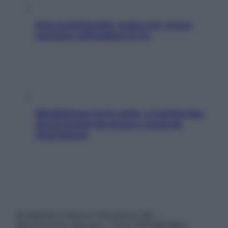
Aria condizionata: usala così, senza
rischiare raffreddore & Co.
Mindfulness tra le vette: a Cortina due
giorni lontani da stress e ansia da
smartphone
© Belpietro Edizioni Periodiche SRL –
Riproduzione riservata – P.Iva 13673600964