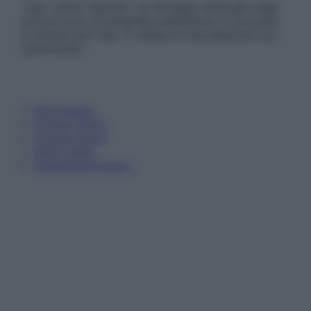
Tutti i diritti riservati. Le immagini utilizzate negli
articoli sono di proprietà dell’editore o concesse
in licenza per l’uso. È vietata la riproduzione non
autorizzata.
Informativa
Privacy Policy
Cookie Policy
Note Legali
Preferenze Privacy