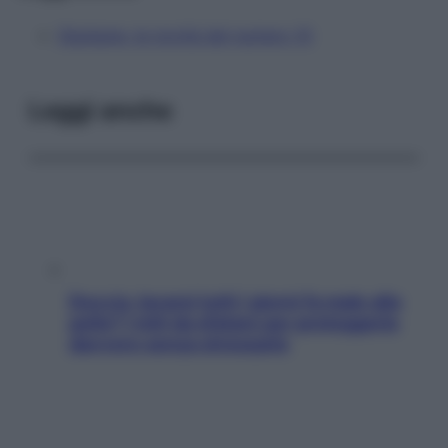
Starbene, le novità del numero 10
Leggi anche
Doccia, lavarsi tutti i giorni fa male alla
pelle? I miti da sfatare per proteggerla
davvero senza stressarla