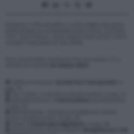
Starbene
ti offre attualità e notizie legate alla salute,
all’alimentazione, al benessere psico-fisico, al fitness…
Tutti i mesi! Inoltre, i nostri esperti sono pronti a darti
consigli e rispondere ai tuoi dubbi.
Ecco alcune delle novità che trovi sul numero 11, in
edicola da martedì
24 ottobre
2023
:
● Federica Invernizzi:
perché fare i test genetici
. A
pag. 10
● Fai il check. A che età si diventa anziani. A pag. 14
● Speciale postura. 5
mal di schiena
da dimenticare.
A pag. 20
● Mobilità green. Consigli e strategie per evitare
brutte sorprese in bici. A pag. 33
● Salute.
I rimedi salva digestione
. A pag. 38
● Alimentazione. Simona Santini:
dimagrisci con i cibi