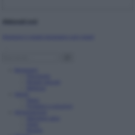
Abbonati ora!
Starbene ti regala benessere ogni mese!
Benessere
Psicologia
Rimedi naturali
Bellezza
Salute
News
Problemi e soluzioni
Alimentazione
Mangiare sano
Diete
Ricette