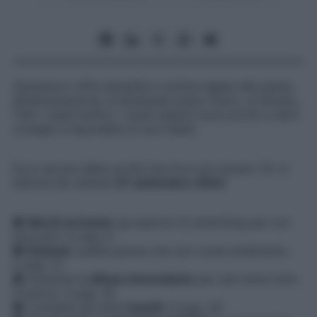
Starbene
ti offre attualità e notizie legate alla salute,
all’alimentazione, al benessere psico-fisico, al fitness…
Tutti i mesi! Inoltre, i nostri esperti sono pronti a darti
consigli e rispondere ai tuoi dubbi.
Ecco alcune delle novità che trovi sul numero 10, in
edicola da venerdì
27 settembre
2024
:
●
Mal di scrivania
: gli esercizi di stretching per non
bloccarti. A pag. 8
●
Diastasi
: quella pancia che non vuole andarsene…
A pag. 12
● Aumenta le
difese immunitarie
per star bene tutto
l’inverno. A pag. 19
● Combatti gli ultimi
insetti
. A pag. 26