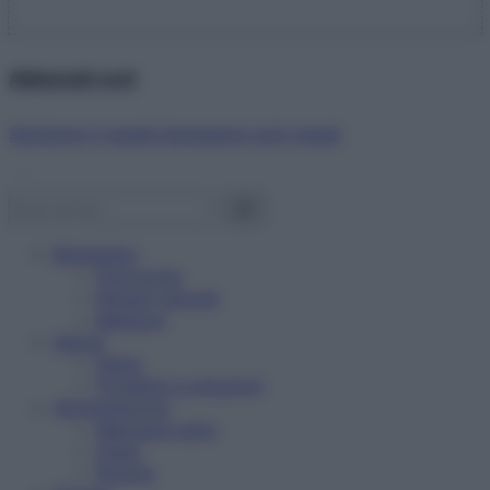
Abbonati ora!
Starbene ti regala benessere ogni mese!
Benessere
Psicologia
Rimedi naturali
Bellezza
Salute
News
Problemi e soluzioni
Alimentazione
Mangiare sano
Diete
Ricette