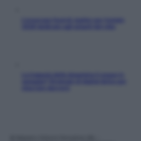
L’oroscopo food di Jupiter per l’estate
2026 dedicato agli amanti del cibo
La trappola della dopamina ti segue in
spiaggia? Strategie di digital detox per
staccare davvero
© Belpietro Edizioni Periodiche SRL –