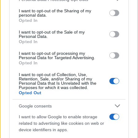
This information may also be disclosed by us to third parties
on the IAB’s List of Downstream Participants that may further
I want to opt-out of the Sharing of my
disclose it to other third parties.
personal data.
Opted In
Please note that this website/app uses one or more Google
services and may gather and store information including but
I want to opt-out of the Sale of my
Personal Data.
not limited to your visit or usage behaviour. You may click to
Opted In
grant or deny consent to Google and its third-party tags to
use your data for below specified purposes in below Google
I want to opt-out of processing my
consent section.
Personal Data for Targeted Advertising.
Opted In
I want to opt-out of Collection, Use,
Retention, Sale, and/or Sharing of my
Personal Data that Is Unrelated with the
Purposes for which it was collected.
Opted Out
Google consents
I want to allow Google to enable storage
related to advertising like cookies on web or
device identifiers in apps.