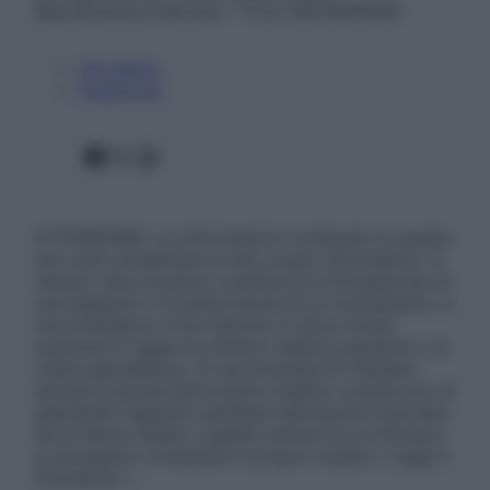
Riproduzione riservata – P.Iva 13673600964
Chi siamo
Pubblicità
Facebook
X
Instagram
ATTENZIONE: Le informazioni contenute in questo
sito sono presentate a solo scopo informativo, in
nessun caso possono costituire la formulazione di
una diagnosi o la prescrizione di un trattamento, e
non intendono e non devono in alcun modo
sostituire il rapporto diretto medico-paziente o la
visita specialistica. Si raccomanda di chiedere
sempre il parere del proprio medico curante e/o di
specialisti riguardo qualsiasi indicazione riportata.
Se si hanno dubbi o quesiti sull’uso di un farmaco
è necessario contattare il proprio medico. Leggi il
Disclaimer »