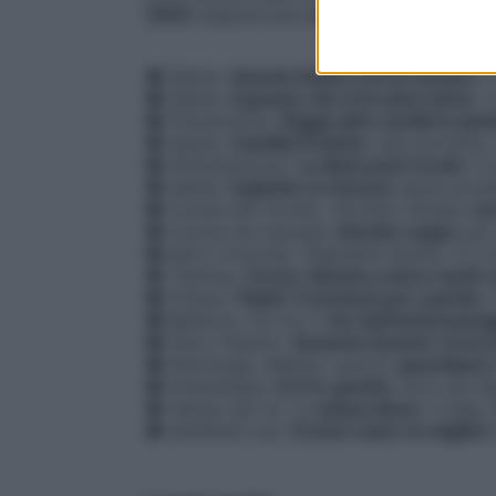
2022
(oppure puoi
scaricarlo in versione
● Salute.
Questa febbre torna sempre
. 
● Salute.
Il grasso che ti fa stare bene
. 
● Prevenzione.
Raggi utili e inutili in pa
● Salute.
Camilla Proietto
: alla scrivani
● Alimentazione.
La dieta post Covid
. A 
● Salute.
Il glutine si rinnova
senza protei
● Cucine dal mondo. Hirohiko Shoda:
non
● Cucina da manuale.
Ricette vegan
per 
● Sport invernali. Stephanie Santer: è i
● Training.
Corsa: attenta a dove metti i 
● Fitness.
Padel: il workout pre-partita
.
● Bellezza. Fai tuo il
rito dell’automassa
● Psico-fashion.
Susanna Ausoni: trova l
● Psicologia. Matteo Lancini:
guardiamo i 
● Fisioterapia.
S.O.S. gomito
: ecco gli s
● Tempo per te. Le
asana detox
. A pag.
● Starbene Lab.
Creme mani: le migliori