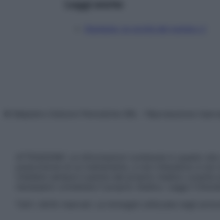
Leggi anche
Starbene, le novità del numero 2
© Belpietro Edizioni Periodiche SRL – Riproduzione riser
ATTENZIONE: Le informazioni contenute in questo sito 
prescrizione di un trattamento, e non intendono e non 
chiedere sempre il parere del proprio medico curante e/o
necessario contattare il proprio medico. Leggi il Discl
Tutti i diritti riservati. Le immagini utilizzate negli ar