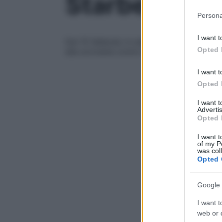
Starbene, le
Please note
Persona
information 
deny consent
I want t
Dal 15 febbraio in edicola. Troverai tre 
in below Go
Opted 
alla scrivania contro il mal di schiena
I want t
Opted 
I want 
Advertis
Opted 
I want t
of my P
was col
Opted 
Google 
I want t
web or d