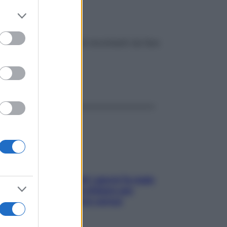
 3
er and store
to grant or
ed purposes
erare energia, i piccoli movimenti da fare
ggi anche
Doccia, lavarsi tutti i giorni fa male
alla pelle? I miti da sfatare per
proteggerla davvero senza
stressarla