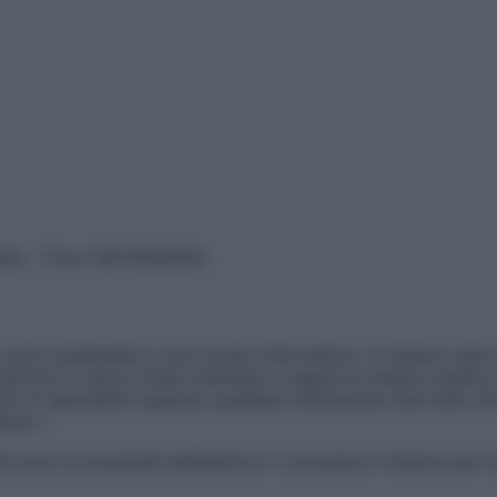
vata – P.Iva 13673600964
sono presentate a solo scopo informativo, in nessun caso p
devono in alcun modo sostituire il rapporto diretto medico-p
 di specialisti riguardo qualsiasi indicazione riportata. Se
aimer »
ticoli sono di proprietà dell’editore o concesse in licenza per 