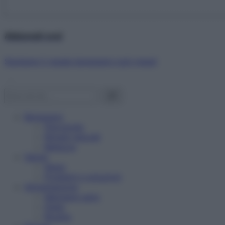
Abbonati ora!
Starbene ti regala benessere ogni mese!
Benessere
Psicologia
Rimedi naturali
Bellezza
Salute
News
Problemi e soluzioni
Alimentazione
Mangiare sano
Diete
Ricette