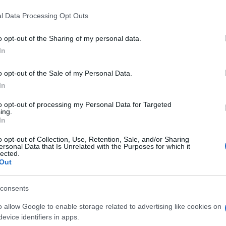
 novità del numero
 that this website/app uses one or more Google services and may gath
l Data Processing Opt Outs
including but not limited to your visit or usage behaviour. You may click 
 to Google and its third-party tags to use your data for below specifi
o opt-out of the Sharing of my personal data.
asana detox per corpo e mente, la dieta post Covid per recup
ogle consent section.
In
o opt-out of the Sale of my Personal Data.
Le
In
to opt-out of processing my Personal Data for Targeted
ing.
In
o opt-out of Collection, Use, Retention, Sale, and/or Sharing
ersonal Data that Is Unrelated with the Purposes for which it
lected.
Out
consents
o allow Google to enable storage related to advertising like cookies on
evice identifiers in apps.