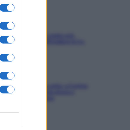
Aria condizionata: usala così,
senza rischiare raffreddore & Co.
Mindfulness tra le vette: a Cortina
due giorni lontani da stress e
ansia da smartphone