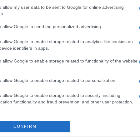
o allow my user data to be sent to Google for online advertising
s.
to allow Google to send me personalized advertising.
o allow Google to enable storage related to analytics like cookies on
evice identifiers in apps.
o allow Google to enable storage related to functionality of the website
ti preferite
o allow Google to enable storage related to personalization.
o allow Google to enable storage related to security, including
cation functionality and fraud prevention, and other user protection.
e alla salute, all’alimentazione, al benessere psico-
nostri esperti sono pronti a darti consigli e rispondere
CONFIRM
mero 3, in edicola da martedì
15 febbraio