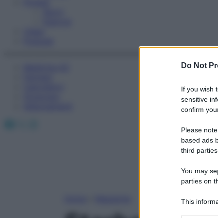
Fitness
Sport
Esercizi
Video
Podcast
Do Not Pr
Medicina AZ
Farmaci
Calcolatori
If you wish 
Oroscopo
sensitive in
Abbonamenti
confirm your
Facebook
X
Instagram
Please note
based ads b
third parties
You may sepa
parties on t
Home
»
Magazine
This informa
Participants