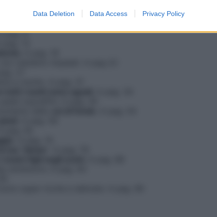
 digitale
dalla nostra app):
Data Deletion
Data Access
Privacy Policy
A pag. 8
A pag. 13
ndemia
. A pag. 19
a, non restiamo impalati. A pag 22
pag. 27
ne a rischio. A pag. 31
 tutti i sushi sono uguali
. A pag. 34
palati sopraffini. A pag. 45
l momento dello
sci di fondo
. A pag. 54
piedi
. A pag. 58
 A pag. 62
ggio
. A pag. 74
a tua “divisa”
. A pag. 79
nostri figli negli occhi
. A pag. 86
tep antidolore. A pag. 93
 95
sono super ricche e delicate. A pag. 99