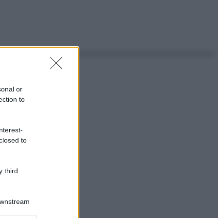
sonal or
ection to
nterest-
closed to
 third
Downstream