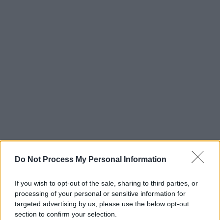
Do Not Process My Personal Information
If you wish to opt-out of the sale, sharing to third parties, or
processing of your personal or sensitive information for
targeted advertising by us, please use the below opt-out
section to confirm your selection.