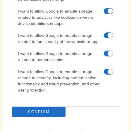
I want to allow Google to enable storage
related to analytics like cookies on web or
device identifiers in apps.
I want to allow Google to enable storage
related to functionality of the website or app.
I want to allow Google to enable storage
related to personalization.
I want to allow Google to enable storage
related to security, including authentication
functionality and fraud prevention, and other
user protection.
CONFIRM