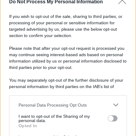
Do Not Process My Personal Information
If you wish to opt-out of the sale, sharing to third parties, or
processing of your personal or sensitive information for
targeted advertising by us, please use the below opt-out
section to confirm your selection.
Please note that after your opt-out request is processed you
may continue seeing interest-based ads based on personal
information utilized by us or personal information disclosed to
third parties prior to your opt-out.
You may separately opt-out of the further disclosure of your
personal information by third parties on the IAB’s list of
downstream participants.
Personal Data Processing Opt Outs
This information may also be disclosed by us to third parties
on the IAB’s List of Downstream Participants that may further
I want to opt-out of the Sharing of my
disclose it to other third parties.
personal data.
Opted In
Please note that this website/app uses one or more Google
services and may gather and store information including but