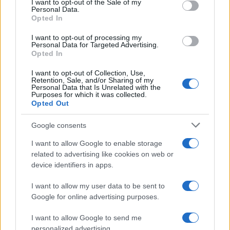
I want to opt-out of the Sale of my
Personal Data.
not limited to your visit or usage behaviour. You may click to
Opted In
grant or deny consent to Google and its third-party tags to
use your data for below specified purposes in below Google
I want to opt-out of processing my
consent section.
Personal Data for Targeted Advertising.
Opted In
I want to opt-out of Collection, Use,
Retention, Sale, and/or Sharing of my
Personal Data that Is Unrelated with the
Purposes for which it was collected.
Opted Out
Google consents
I want to allow Google to enable storage
related to advertising like cookies on web or
device identifiers in apps.
I want to allow my user data to be sent to
Google for online advertising purposes.
I want to allow Google to send me
personalized advertising.